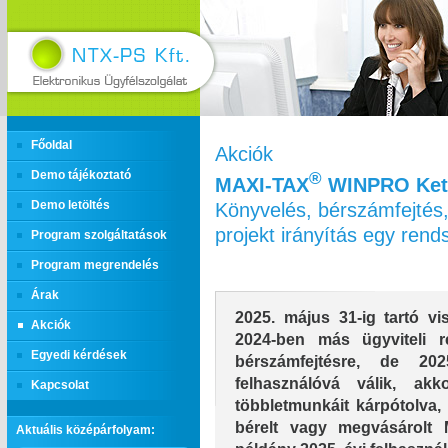
Főoldal
Akciók
Demo tájékoztató
®
MAXI‑TAX
WINPRO Kett
Könyvelés, bérszámfejtés,
Demo letöltés
projekt irányítás egy ren
Program szolgáltatások
Program megrendelés
Árak
2025. május 31-ig tartó vis
Akciók
2024-ben más ügyviteli r
Egyedi kérdések
bérszámfejtésre, de 2
felhasználóvá válik, ak
Kapcsolat
többletmunkáit kárpótolva, 
bérelt vagy megvásárolt
Aktuális középárfolyam: