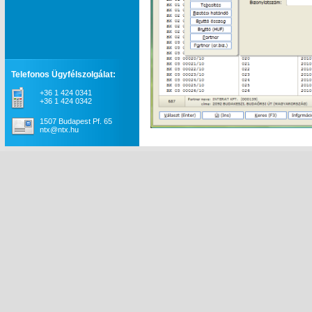
Telefonos Ügyfélszolgálat:
+36 1 424 0341
+36 1 424 0342
1507 Budapest Pf. 65
ntx@ntx.hu