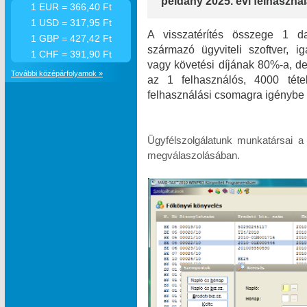
példány 2025. évi felhasználá
1 EUR = 366,40 Ft
1 USD = 317,95 Ft
A visszatérítés összege 1 da
1 GBP = 427,42 Ft
származó ügyviteli szoftver, i
1 CHF = 391,90 Ft
vagy követési díjának 80%-a, de 
További középárfolyamok »
az 1 felhasználós, 4000 téte
felhasználási csomagra igénybe 
Ügyfélszolgálatunk munkatársai a
megválaszolásában.