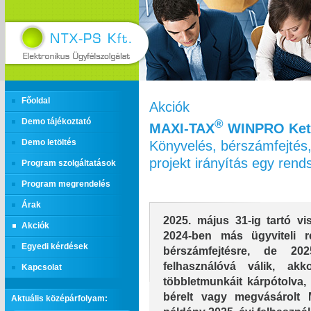
Főoldal
Akciók
Demo tájékoztató
®
MAXI‑TAX
WINPRO Kett
Könyvelés, bérszámfejtés,
Demo letöltés
projekt irányítás egy ren
Program szolgáltatások
Program megrendelés
Árak
2025. május 31-ig tartó vis
Akciók
2024-ben más ügyviteli r
Egyedi kérdések
bérszámfejtésre, de 2
felhasználóvá válik, ak
Kapcsolat
többletmunkáit kárpótolva, 
bérelt vagy megvásárolt
Aktuális középárfolyam: