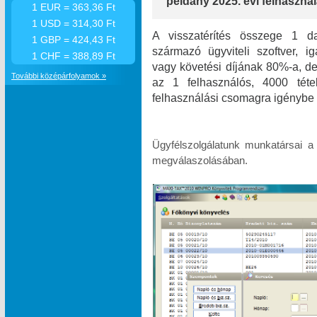
példány 2025. évi felhasználá
1 EUR = 363,36 Ft
1 USD = 314,30 Ft
A visszatérítés összege 1 da
1 GBP = 424,43 Ft
származó ügyviteli szoftver, i
1 CHF = 388,89 Ft
vagy követési díjának 80%-a, de 
További középárfolyamok »
az 1 felhasználós, 4000 téte
felhasználási csomagra igénybe 
Ügyfélszolgálatunk munkatársai a
megválaszolásában.