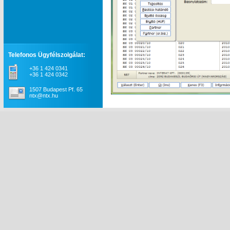
Telefonos Ügyfélszolgálat:
+36 1 424 0341
+36 1 424 0342
1507 Budapest Pf. 65
ntx@ntx.hu