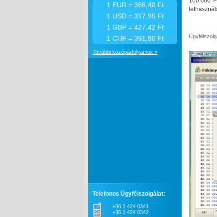
100.000 F
1 EUR = 366,40 Ft
felhasznál
1 USD = 317,95 Ft
1 GBP = 427,42 Ft
Ügyfélszolg
1 CHF = 391,90 Ft
További középárfolyamok »
Telefonos Ügyfélszolgálat:
+36 1 424 0341
+36 1 424 0342