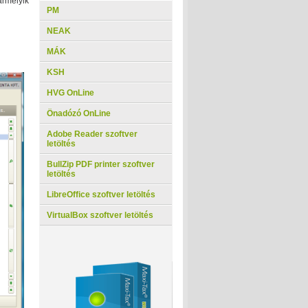
ármelyik
PM
NEAK
MÁK
KSH
HVG OnLine
Önadózó OnLine
Adobe Reader szoftver
letöltés
BullZip PDF printer szoftver
letöltés
LibreOffice szoftver letöltés
VirtualBox szoftver letöltés