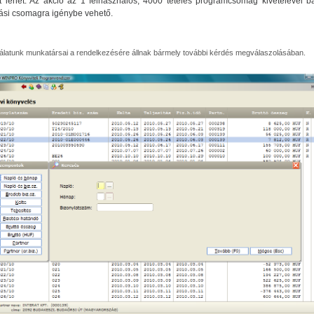
t lehet. Az akció az 1 felhasználós, 4000 tételes programcsomag kivételével b
ási csomagra igénybe vehető.
álatunk munkatársai a rendelkezésére állnak bármely további kérdés megválaszolásában.