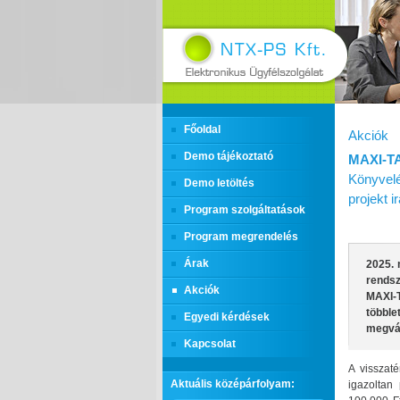
Főoldal
Akciók
Demo tájékoztató
MAXI‑T
Könyvelé
Demo letöltés
projekt 
Program szolgáltatások
Program megrendelés
Árak
2025. 
rends
Akciók
MAXI‑
többl
Egyedi kérdések
megvás
Kapcsolat
A visszaté
Aktuális középárfolyam:
igazoltan