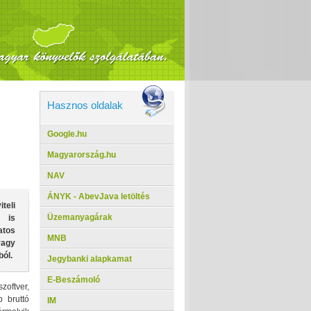
Hasznos oldalak
Google.hu
Magyarország.hu
NAV
ÁNYK - AbevJava letöltés
teli
Üzemanyagárak
n is
atos
MNB
vagy
ól.
Jegybanki alapkamat
E-Beszámoló
zoftver,
b bruttó
IM