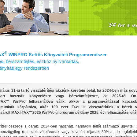
®
AX
WINPRO Kettős Könyvviteli Programrendszer
s, bérszámfejtés, eszköz nyilvántartás,
irányítás egy rendszerben
május 31-ig tartó visszatérítési akciónk keretein belül, ha 2024-ben más ügyvi
zert használt könyvelésre vagy bérszámfejtésre, de 2025-től Ö
TAX™ WinPro felhasználóvá válik, akkor a programváltással kapcsol
etmunkáit kárpótolva, akár 100 ezer Ft-ot is visszatérítünk a bérelt 
árolt MAXI‑TAX™2025 WinPro új program példány 2025. évi felhasználási díjáb
rítés összege 1 darab, 2024-ben használt, harmadik féltől származó ügyviteli s
 pénzügyileg rendezett vételárának vagy követési díjának 80%-a, de legfeljeb