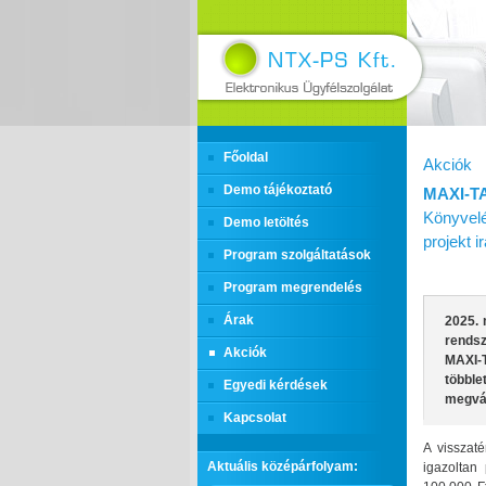
Főoldal
Akciók
Demo tájékoztató
MAXI‑T
Könyvelé
Demo letöltés
projekt 
Program szolgáltatások
Program megrendelés
Árak
2025. 
rends
Akciók
MAXI‑
többl
Egyedi kérdések
megvás
Kapcsolat
A visszaté
Aktuális középárfolyam:
igazoltan