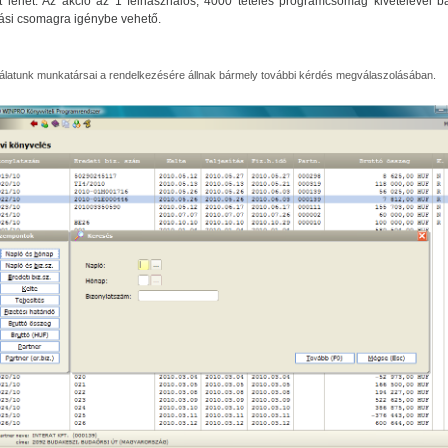
t lehet. Az akció az 1 felhasználós, 4000 tételes programcsomag kivételével b
ási csomagra igénybe vehető.
álatunk munkatársai a rendelkezésére állnak bármely további kérdés megválaszolásában.