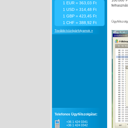
100.000 F
1 EUR = 363,03 Ft
felhasznál
1 USD = 314,48 Ft
1 GBP = 423,45 Ft
Ügyfélszolg
1 CHF = 388,92 Ft
További középárfolyamok »
Telefonos Ügyfélszolgálat:
+36 1 424 0341
+36 1 424 0342