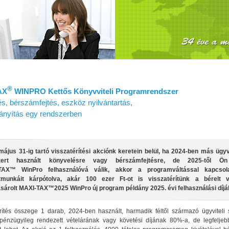
®
AX
WINPRO Kettős Könyvviteli Programrendszer
s, bérszámfejtés, eszköz nyilvántartás,
irányítás egy rendszerben
május 31-ig tartó visszatérítési akciónk keretein belül, ha 2024-ben más ügyvi
zert használt könyvelésre vagy bérszámfejtésre, de 2025-től Ö
TAX™ WinPro felhasználóvá válik, akkor a programváltással kapcsol
etmunkáit kárpótolva, akár 100 ezer Ft-ot is visszatérítünk a bérelt 
árolt MAXI‑TAX™2025 WinPro új program példány 2025. évi felhasználási díjáb
rítés összege 1 darab, 2024-ben használt, harmadik féltől származó ügyviteli s
 pénzügyileg rendezett vételárának vagy követési díjának 80%-a, de legfeljeb