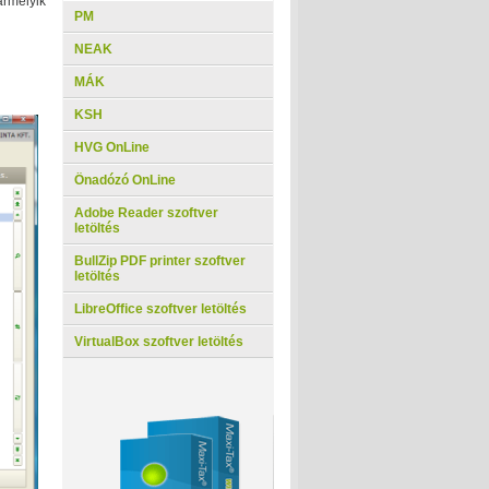
ármelyik
PM
NEAK
MÁK
KSH
HVG OnLine
Önadózó OnLine
Adobe Reader szoftver
letöltés
BullZip PDF printer szoftver
letöltés
LibreOffice szoftver letöltés
VirtualBox szoftver letöltés