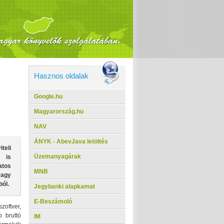
Hasznos oldalak
Google.hu
Magyarország.hu
NAV
ÁNYK - AbevJava letöltés
teli
Üzemanyagárak
n is
atos
MNB
vagy
ól.
Jegybanki alapkamat
E-Beszámoló
zoftver,
b bruttó
IM