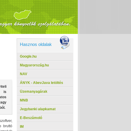
Hasznos oldalak
Google.hu
Magyarország.hu
NAV
ÁNYK - AbevJava letöltés
teli
Üzemanyagárak
n is
atos
MNB
vagy
ól.
Jegybanki alapkamat
E-Beszámoló
zoftver,
b bruttó
IM