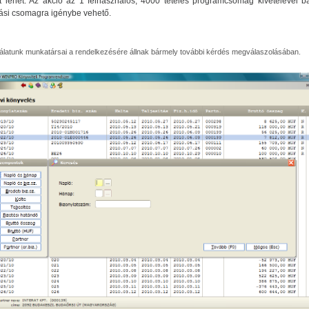
t lehet. Az akció az 1 felhasználós, 4000 tételes programcsomag kivételével b
ási csomagra igénybe vehető.
álatunk munkatársai a rendelkezésére állnak bármely további kérdés megválaszolásában.