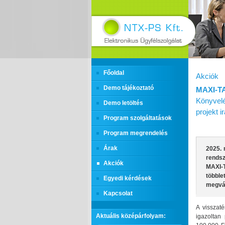
Főoldal
Akciók
Demo tájékoztató
MAXI‑T
Könyvelé
Demo letöltés
projekt 
Program szolgáltatások
Program megrendelés
Árak
2025. 
rends
Akciók
MAXI‑
többl
Egyedi kérdések
megvás
Kapcsolat
A visszaté
Aktuális középárfolyam:
igazoltan