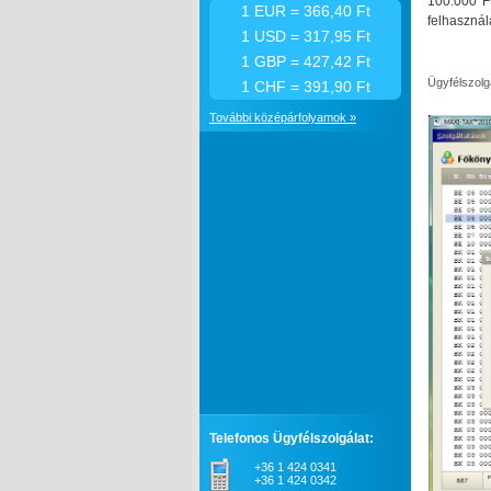
100.000 F
1 EUR = 366,40 Ft
felhasznál
1 USD = 317,95 Ft
1 GBP = 427,42 Ft
Ügyfélszolg
1 CHF = 391,90 Ft
További középárfolyamok »
Telefonos Ügyfélszolgálat:
+36 1 424 0341
+36 1 424 0342