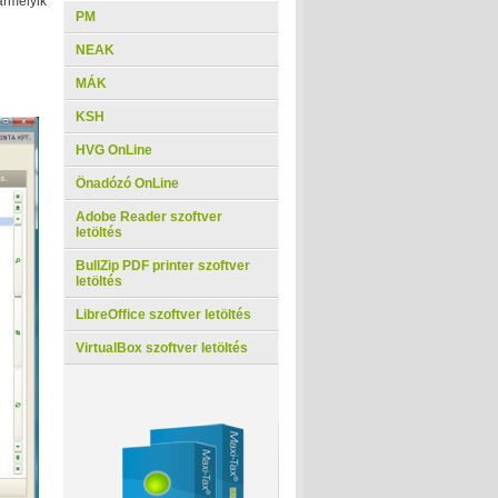
ármelyik
PM
NEAK
MÁK
KSH
HVG OnLine
Önadózó OnLine
Adobe Reader szoftver
letöltés
BullZip PDF printer szoftver
letöltés
LibreOffice szoftver letöltés
VirtualBox szoftver letöltés