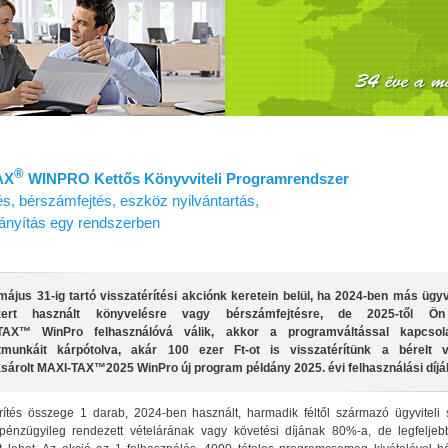
®
AX
WINPRO Kettős Könyvviteli Programrendszer
s, bérszámfejtés, eszköz nyilvántartás,
irányítás egy rendszerben
május 31-ig tartó visszatérítési akciónk keretein belül, ha 2024-ben más ügyvi
zert használt könyvelésre vagy bérszámfejtésre, de 2025-től Ö
TAX™ WinPro felhasználóvá válik, akkor a programváltással kapcsol
etmunkáit kárpótolva, akár 100 ezer Ft-ot is visszatérítünk a bérelt 
árolt MAXI‑TAX™2025 WinPro új program példány 2025. évi felhasználási díjáb
rítés összege 1 darab, 2024-ben használt, harmadik féltől származó ügyviteli s
 pénzügyileg rendezett vételárának vagy követési díjának 80%-a, de legfeljeb