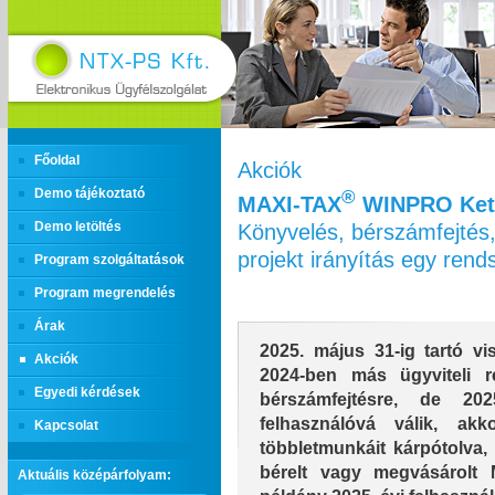
Főoldal
Akciók
Demo tájékoztató
®
MAXI‑TAX
WINPRO Kett
Könyvelés, bérszámfejtés,
Demo letöltés
projekt irányítás egy ren
Program szolgáltatások
Program megrendelés
Árak
2025. május 31-ig tartó vis
Akciók
2024-ben más ügyviteli r
Egyedi kérdések
bérszámfejtésre, de 2
felhasználóvá válik, ak
Kapcsolat
többletmunkáit kárpótolva, 
bérelt vagy megvásárolt
Aktuális középárfolyam: