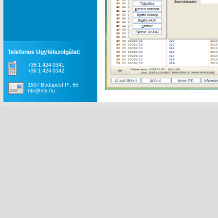
Telefonos Ügyfélszolgálat:
+36 1 424 0341
+36 1 424 0342
1507 Budapest Pf. 65
ntx@ntx.hu