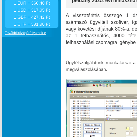
példány 2025. évi felhasználá
1 EUR = 366,40 Ft
1 USD = 317,95 Ft
A visszatérítés összege 1 da
1 GBP = 427,42 Ft
származó ügyviteli szoftver, i
1 CHF = 391,90 Ft
vagy követési díjának 80%-a, de 
További középárfolyamok »
az 1 felhasználós, 4000 téte
felhasználási csomagra igénybe 
Ügyfélszolgálatunk munkatársai a
megválaszolásában.