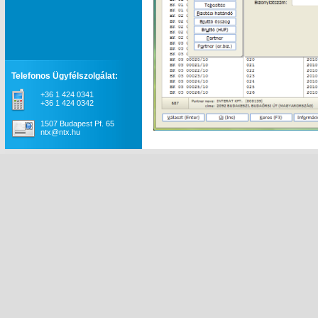
Telefonos Ügyfélszolgálat:
+36 1 424 0341
+36 1 424 0342
1507 Budapest Pf. 65
ntx@ntx.hu