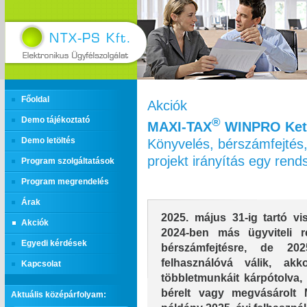
Főoldal
Akciók
Demo tájékoztató
®
MAXI‑TAX
WINPRO Kett
Könyvelés, bérszámfejtés,
Demo letöltés
projekt irányítás egy ren
Program szolgáltatások
Program megrendelés
Árak
2025. május 31-ig tartó vis
Akciók
2024-ben más ügyviteli r
Egyedi kérdések
bérszámfejtésre, de 2
felhasználóvá válik, ak
Kapcsolat
többletmunkáit kárpótolva, 
bérelt vagy megvásárolt
Aktuális középárfolyam: