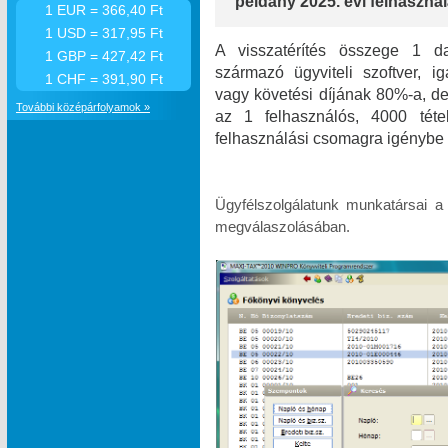
példány 2025. évi felhasználá
1 EUR = 366,40 Ft
1 USD = 317,95 Ft
A visszatérítés összege 1 da
1 GBP = 427,42 Ft
származó ügyviteli szoftver, i
1 CHF = 391,90 Ft
vagy követési díjának 80%-a, de 
További középárfolyamok »
az 1 felhasználós, 4000 téte
felhasználási csomagra igénybe 
Ügyfélszolgálatunk munkatársai a
megválaszolásában.