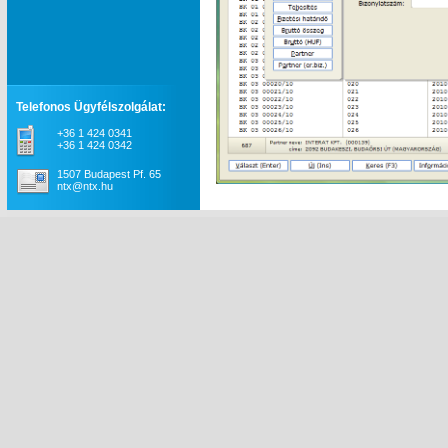
Telefonos Ügyfélszolgálat:
+36 1 424 0341
+36 1 424 0342
1507 Budapest Pf. 65
ntx@ntx.hu