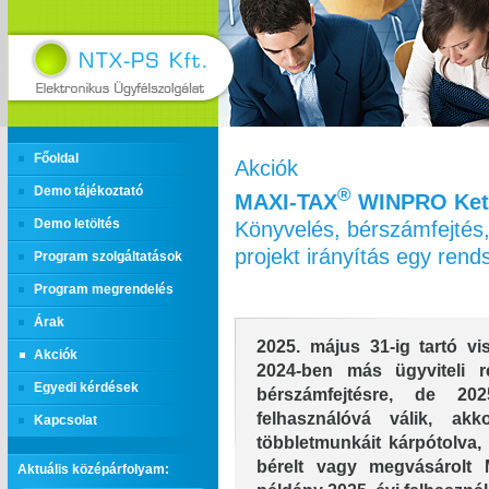
Főoldal
Akciók
Demo tájékoztató
®
MAXI‑TAX
WINPRO Kett
Könyvelés, bérszámfejtés,
Demo letöltés
projekt irányítás egy ren
Program szolgáltatások
Program megrendelés
Árak
2025. május 31-ig tartó vis
Akciók
2024-ben más ügyviteli r
Egyedi kérdések
bérszámfejtésre, de 2
felhasználóvá válik, ak
Kapcsolat
többletmunkáit kárpótolva, 
bérelt vagy megvásárolt
Aktuális középárfolyam: