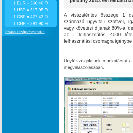
példány 2025. évi felhasználá
1 EUR = 366,40 Ft
1 USD = 317,95 Ft
A visszatérítés összege 1 da
1 GBP = 427,42 Ft
származó ügyviteli szoftver, i
1 CHF = 391,90 Ft
vagy követési díjának 80%-a, de 
További középárfolyamok »
az 1 felhasználós, 4000 téte
felhasználási csomagra igénybe 
Ügyfélszolgálatunk munkatársai a
megválaszolásában.