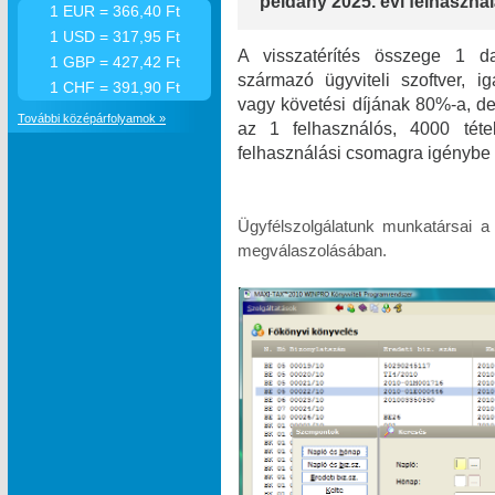
példány 2025. évi felhasználá
1 EUR = 366,40 Ft
1 USD = 317,95 Ft
A visszatérítés összege 1 da
1 GBP = 427,42 Ft
származó ügyviteli szoftver, i
1 CHF = 391,90 Ft
vagy követési díjának 80%-a, de 
További középárfolyamok »
az 1 felhasználós, 4000 téte
felhasználási csomagra igénybe 
Ügyfélszolgálatunk munkatársai a
megválaszolásában.