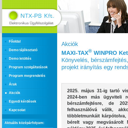
Főoldal
Akciók
Demo tájékoztató
®
MAXI‑TAX
WINPRO Kett
Könyvelés, bérszámfejtés,
Demo letöltés
projekt irányítás egy ren
Program szolgáltatások
Program megrendelés
Árak
2025. május 31-ig tartó vis
Akciók
2024-ben más ügyviteli r
Egyedi kérdések
bérszámfejtésre, de 2
felhasználóvá válik, ak
Kapcsolat
többletmunkáit kárpótolva, 
bérelt vagy megvásárolt
Aktuális középárfolyam: