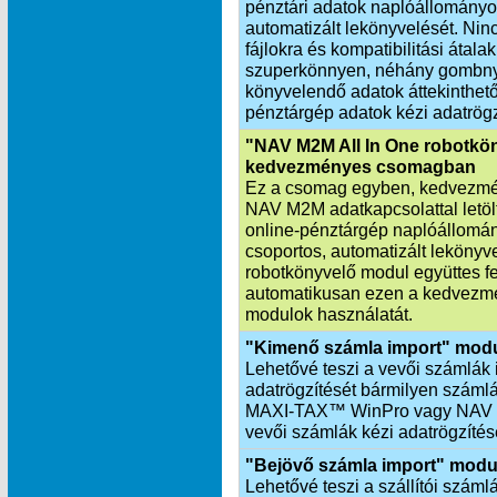
pénztári adatok naplóállományo
automatizált lekönyvelését. Nin
fájlokra és kompatibilitási átala
szuperkönnyen, néhány gombnyo
könyvelendő adatok áttekinthetők
pénztárgép adatok kézi adatrögz
"NAV M2M All In One robotkö
kedvezményes csomagban
Ez a csomag egyben, kedvezmén
NAV M2M adatkapcsolattal letöltö
online-pénztárgép naplóállomá
csoportos, automatizált leköny
robotkönyvelő modul együttes f
automatikusan ezen a kedvezmé
modulok használatát.
"Kimenő számla import" mod
Lehetővé teszi a vevői számlák 
adatrögzítését bármilyen számlá
MAXI‑TAX™ WinPro vagy NAV X
vevői számlák kézi adatrögzítés
"Bejövő számla import" modu
Lehetővé teszi a szállítói száml