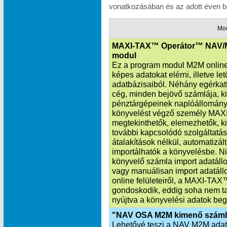
vonatkozásában és az adott éven be
Mo
MAXI-TAX™ Operátor™ NAV/
modul
Ez a program modul M2M online 
képes adatokat elérni, illetve l
adatbázisaiból. Néhány egérkatt
cég, minden bejövő számlája, k
pénztárgépeinek naplóállománya
könyvelést végző személy MAXI
megtekinthetők, elemezhetők, ki
további kapcsolódó szolgáltatás
átalakítások nélkül, automatiz
importálhatók a könyvelésbe. Ni
könyvelő számla import adatállo
vagy manuálisan import adatáll
online felületeiről, a MAXI‑TA
gondoskodik, eddig soha nem ta
nyújtva a könyvelési adatok beg
"NAV OSA M2M kimenő száml
Lehetővé teszi a NAV M2M adatka