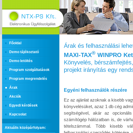
Főoldal
Árak és felhasználási leh
Demo tájékoztató
®
MAXI‑TAX
WINPRO Kett
Könyvelés, bérszámfejtés,
Demo letöltés
projekt irányítás egy ren
Program szolgáltatások
Program megrendelés
Árak
Egyéni felhasználók részére
Akciók
Ez az ajánlat azoknak a kisebb vag
Egyedi kérdések
könyvelésüket, azaz 1 db cég admin
segítségével, akár az opcionáli
Kapcsolat
számítógép hálózatban is, de várh
tételszámmal. Több kisebb vál
Aktuális középárfolyam:
felhasználási szerződés kötésére, 