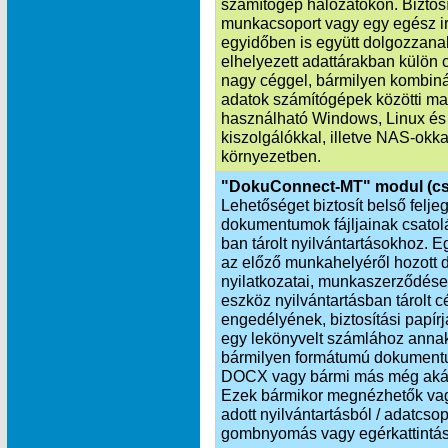
számítógép hálózatokon. Biztosí
munkacsoport vagy egy egész i
egyidőben is együtt dolgozzana
elhelyezett adattárakban külön 
nagy céggel, bármilyen kombinác
adatok számítógépek közötti ma
használható Windows, Linux és
kiszolgálókkal, illetve NAS-okka
környezetben.
"DokuConnect-MT" modul (cs
Lehetőséget biztosít belső felj
dokumentumok fájljainak csat
ban tárolt nyilvántartásokhoz. 
az előző munkahelyéről hozott d
nyilatkozatai, munkaszerződése
eszköz nyilvántartásban tárolt 
engedélyének, biztosítási papí
egy lekönyvelt számlához annak
bármilyen formátumú dokumentu
DOCX vagy bármi más még akár h
Ezek bármikor megnézhetők vagy
adott nyilvántartásból / adatcs
gombnyomás vagy egérkattintás