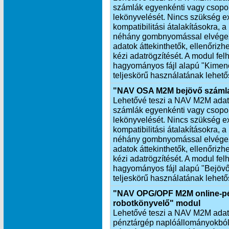
számlák egyenkénti vagy csopor
lekönyvelését. Nincs szükség exp
kompatibilitási átalakításokra,
néhány gombnyomással elvégezh
adatok áttekinthetők, ellenőrizh
kézi adatrögzítését. A modul fel
hagyományos fájl alapú "Kimen
teljeskörű használatának lehető
"NAV OSA M2M bejövő számla
Lehetővé teszi a NAV M2M adatkap
számlák egyenkénti vagy csopor
lekönyvelését. Nincs szükség exp
kompatibilitási átalakításokra,
néhány gombnyomással elvégezh
adatok áttekinthetők, ellenőrizhe
kézi adatrögzítését. A modul fel
hagyományos fájl alapú "Bejöv
teljeskörű használatának lehető
"NAV OPG/OPF M2M online-pé
robotkönyvelő" modul
Lehetővé teszi a NAV M2M adatkap
pénztárgép naplóállományokból 