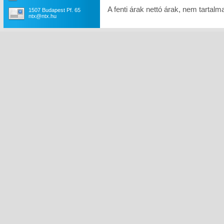
A fenti árak nettó árak, nem tartal
1507 Budapest Pf. 65
ntx@ntx.hu