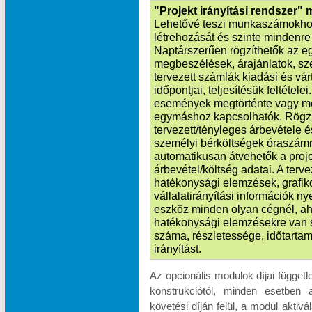
"Projekt irányítási rendszer"
Lehetővé teszi munkaszámokhoz
létrehozását és szinte mindenre k
Naptárszerűen rögzíthetők az e
megbeszélések, árajánlatok, sze
tervezett számlák kiadási és vá
időpontjai, teljesítésük feltétele
események megtörténte vagy m
egymáshoz kapcsolhatók. Rögzít
tervezett/tényleges árbevétele é
személyi bérköltségek óraszámr
automatikusan átvehetők a proje
árbevétel/költség adatai. A terv
hatékonysági elemzések, grafik
vállalatirányítási információk n
eszköz minden olyan cégnél, ah
hatékonysági elemzésekre van 
száma, részletessége, időtartam
irányítást.
Az opcionális modulok díjai függet
konstrukciótól, minden esetben 
követési díján felül, a modul akti