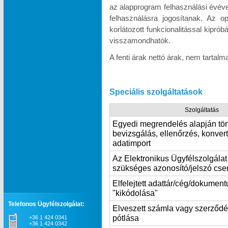
az alapprogram felhasználási évév
felhasználásra jogosítanak. Az o
korlátozott funkcionalitással kipró
visszamondhatók.
A fenti árak nettó árak, nem tartal
Speciális szolgáltatások
Szolgáltatás
Egyedi megrendelés alapján tör
bevizsgálás, ellenőrzés, konvert
adatimport
Az Elektronikus Ügyfélszolgála
szükséges azonosító/jelszó cse
Elfelejtett adattár/cég/dokumen
"kikódolása"
Telefonos Ügyfélszolgálat:
Elveszett számla vagy szerződ
pótlása
+36 1 424 0341
+36 1 424 0342