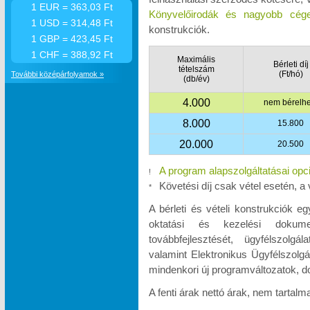
1 EUR = 363,03 Ft
Könyvelőirodák és nagyobb cége
1 USD = 314,48 Ft
konstrukciók.
1 GBP = 423,45 Ft
1 CHF = 388,92 Ft
Maximális
Bérleti díj
tételszám
(Ft/hó)
További középárfolyamok »
(db/év)
4.000
nem bérelhe
8.000
15.800
20.000
20.500
A program alapszolgáltatásai opc
!
Követési díj csak vétel esetén, a 
*
A bérleti és vételi konstrukciók e
oktatási és kezelési dokumen
továbbfejlesztését, ügyfélszolgá
valamint Elektronikus Ügyfélszolgá
mindenkori új programváltozatok, d
A fenti árak nettó árak, nem tartal