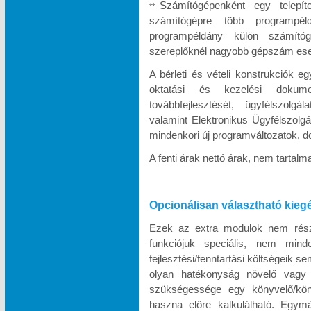
Számítógépenként egy telepít
**
számítógépre több programpél
programpéldány külön számítóg
szereplőknél nagyobb gépszám eseté
A bérleti és vételi konstrukciók e
oktatási és kezelési dokumen
továbbfejlesztését, ügyfélszolgá
valamint Elektronikus Ügyfélszolgá
mindenkori új programváltozatok, d
A fenti árak nettó árak, nem tartal
Opcionálisan választható kieg
Ezek az extra modulok nem része
funkciójuk speciális, nem minde
fejlesztési/fenntartási költségeik s
olyan hatékonyság növelő vagy k
szükségessége egy könyvelő/köny
haszna előre kalkulálható. Egymá