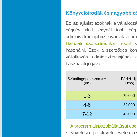
Könyvelőirodák és nagyobb c
Ez az ajánlat azoknak a vállalko
cégnév alatt, egynél több cég
adminisztrációjához kívánják a pro
Hálózati csoportmunka modul
se
használni. Ezek a szerződés kon
vállalkozás adminisztrációjához
használati jogával.
Számítógépek száma**
Bérleti díj
(db)
(Ft/hó)
1-3
29.000
4-6
32.000
7-12
43.000
A program alapszolgáltatásai opc
!
Követési díj csak vétel esetén, a 
*