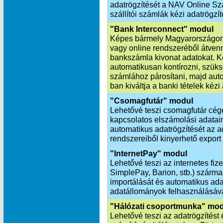
adatrögzítését a NAV Online Szá
szállítói számlák kézi adatrögzít
"Bank Interconnect" modul
Képes bármely Magyarországon
vagy online rendszeréből átvenn
bankszámla kivonat adatokat. K
automatikusan kontírozni, szük
számlához párosítani, majd aut
ban kiváltja a banki tételek kézi
"Csomagfutár" modul
Lehetővé teszi csomagfutár cég
kapcsolatos elszámolási adatai
automatikus adatrögzítését az ad
rendszereiből kinyerhető export
"InternetPay" modul
Lehetővé teszi az internetes fiz
SimplePay, Barion, stb.) szárm
importálását és automatikus ada
adatállományok felhasználásáva
"Hálózati csoportmunka" mo
Lehetővé teszi az adatrögzítést 