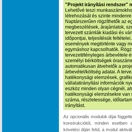
"Projekt irányítási rendszer"
Lehetővé teszi munkaszámokhoz
létrehozását és szinte mindenre k
Naptárszerűen rögzíthetők az e
megbeszélések, árajánlatok, sze
tervezett számlák kiadási és vá
időpontjai, teljesítésük feltétele
események megtörténte vagy m
egymáshoz kapcsolhatók. Rögzít
tervezett/tényleges árbevétele é
személyi bérköltségek óraszámr
automatikusan átvehetők a proje
árbevétel/költség adatai. A terv
hatékonysági elemzések, grafik
vállalatirányítási információk n
eszköz minden olyan cégnél, ah
hatékonysági elemzésekre van 
száma, részletessége, időtartam
irányítást.
Az opcionális modulok díjai függet
konstrukciótól, minden esetben 
követési díján felül, a modul akti