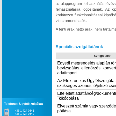
az alapprogram felhasználási évév
felhasználásra jogosítanak. Az o
korlátozott funkcionalitással kipró
visszamondhatók.
A fenti árak nettó árak, nem tartal
Speciális szolgáltatások
Szolgáltatás
Egyedi megrendelés alapján tör
bevizsgálás, ellenőrzés, konvert
adatimport
Az Elektronikus Ügyfélszolgála
szükséges azonosító/jelszó cse
Elfelejtett adattár/cég/dokumen
"kikódolása"
Telefonos Ügyfélszolgálat:
Elveszett számla vagy szerződ
pótlása
+36 1 424 0341
+36 1 424 0342