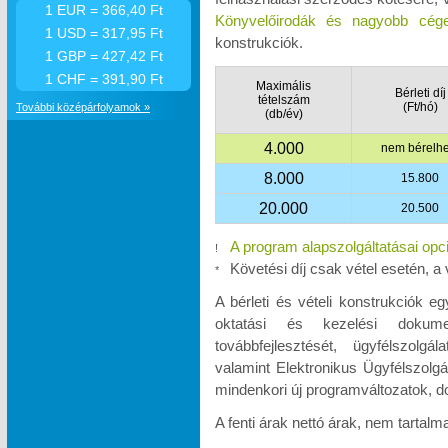
1 EUR = 366,40 Ft
Könyvelőirodák és nagyobb cége
1 USD = 317,95 Ft
konstrukciók.
1 GBP = 427,42 Ft
1 CHF = 391,90 Ft
Maximális
Bérleti díj
tételszám
(Ft/hó)
További középárfolyamok »
(db/év)
4.000
nem bérelhe
8.000
15.800
20.000
20.500
A program alapszolgáltatásai opc
!
Követési díj csak vétel esetén, a 
*
A bérleti és vételi konstrukciók e
oktatási és kezelési dokumen
továbbfejlesztését, ügyfélszolgá
valamint Elektronikus Ügyfélszolgá
mindenkori új programváltozatok, d
A fenti árak nettó árak, nem tartal