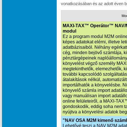
vonatkozásában és az adott éven be
Mo
MAXI-TAX™ Operátor™ NAV/
modul
Ez a program modul M2M online 
képes adatokat elérni, illetve l
adatbázisaiból. Néhány egérkatt
cég, minden bejövő számlája, k
pénztárgépeinek naplóállománya
könyvelést végző személy MAXI
megtekinthetők, elemezhetők, ki
további kapcsolódó szolgáltatás
átalakítások nélkül, automatiz
importálhatók a könyvelésbe. Ni
könyvelő számla import adatállo
vagy manuálisan import adatáll
online felületeiről, a MAXI‑TA
gondoskodik, eddig soha nem ta
nyújtva a könyvelési adatok beg
"NAV OSA M2M kimenő száml
Lehetővé teszi a NAV M2M adatka