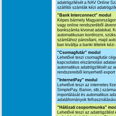
adatrögzítését a NAV Online Szá
szállítói számlák kézi adatrögzít
"Bank Interconnect" modul
Képes bármely Magyarországon
vagy online rendszeréből átvenn
bankszámla kivonat adatokat. K
automatikusan kontírozni, szük
számlához párosítani, majd aut
ban kiváltja a banki tételek kézi
"Csomagfutár" modul
Lehetővé teszi csomagfutár cég
kapcsolatos elszámolási adatai
automatikus adatrögzítését az ad
rendszereiből kinyerhető export
"InternetPay" modul
Lehetővé teszi az internetes fiz
SimplePay, Barion, stb.) szárm
importálását és automatikus ada
adatállományok felhasználásáva
"Hálózati csoportmunka" mo
Lehetővé teszi az adatrögzítést 