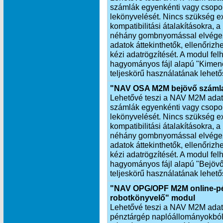
számlák egyenkénti vagy csopor
lekönyvelését. Nincs szükség exp
kompatibilitási átalakításokra,
néhány gombnyomással elvégezh
adatok áttekinthetők, ellenőrizh
kézi adatrögzítését. A modul fel
hagyományos fájl alapú "Kimen
teljeskörű használatának lehető
"NAV OSA M2M bejövő számla
Lehetővé teszi a NAV M2M adatkap
számlák egyenkénti vagy csopor
lekönyvelését. Nincs szükség exp
kompatibilitási átalakításokra,
néhány gombnyomással elvégezh
adatok áttekinthetők, ellenőrizhe
kézi adatrögzítését. A modul fel
hagyományos fájl alapú "Bejöv
teljeskörű használatának lehető
"NAV OPG/OPF M2M online-pé
robotkönyvelő" modul
Lehetővé teszi a NAV M2M adatkap
pénztárgép naplóállományokból 