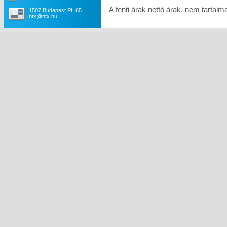
A fenti árak nettó árak, nem tartal
1507 Budapest Pf. 65
ntx@ntx.hu