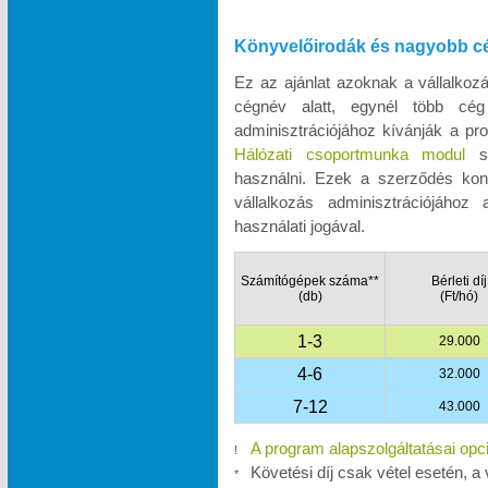
Könyvelőirodák és nagyobb c
Ez az ajánlat azoknak a vállalko
cégnév alatt, egynél több cég
adminisztrációjához kívánják a pro
Hálózati csoportmunka modul
se
használni. Ezek a szerződés kon
vállalkozás adminisztrációjához
használati jogával.
Számítógépek száma**
Bérleti díj
(db)
(Ft/hó)
1-3
29.000
4-6
32.000
7-12
43.000
A program alapszolgáltatásai opc
!
Követési díj csak vétel esetén, a 
*