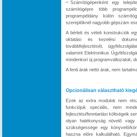
Számítógépenként egy telepít
**
számítógépre több programpél
programpéldány külön számítóg
szereplőknél nagyobb gépszám eseté
A bérleti és vételi konstrukciók e
oktatási és kezelési dokumen
továbbfejlesztését, ügyfélszolgá
valamint Elektronikus Ügyfélszolgá
mindenkori új programváltozatok, d
A fenti árak nettó árak, nem tartal
Opcionálisan választható kieg
Ezek az extra modulok nem része
funkciójuk speciális, nem minde
fejlesztési/fenntartási költségeik s
olyan hatékonyság növelő vagy k
szükségessége egy könyvelő/köny
haszna előre kalkulálható. Egymá