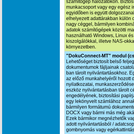
számítógép hálózatokon. Biztosí
munkacsoport vagy egy egész i
egyidőben is együtt dolgozzana
elhelyezett adattárakban külön 
nagy céggel, bármilyen kombinác
adatok számítógépek közötti ma
használható Windows, Linux és
kiszolgálókkal, illetve NAS-okka
környezetben.
"DokuConnect-MT" modul (cs
Lehetőséget biztosít belső felj
dokumentumok fájljainak csat
ban tárolt nyilvántartásokhoz. 
az előző munkahelyéről hozott d
nyilatkozatai, munkaszerződése
eszköz nyilvántartásban tárolt 
engedélyének, biztosítási papí
egy lekönyvelt számlához annak
bármilyen formátumú dokumentu
DOCX vagy bármi más még akár h
Ezek bármikor megnézhetők vagy
adott nyilvántartásból / adatcs
gombnyomás vagy egérkattintás