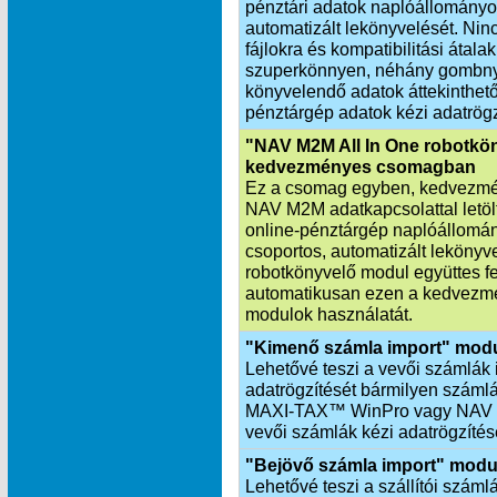
pénztári adatok naplóállományo
automatizált lekönyvelését. Nin
fájlokra és kompatibilitási átala
szuperkönnyen, néhány gombnyo
könyvelendő adatok áttekinthetők
pénztárgép adatok kézi adatrögz
"NAV M2M All In One robotkö
kedvezményes csomagban
Ez a csomag egyben, kedvezmén
NAV M2M adatkapcsolattal letöltö
online-pénztárgép naplóállomá
csoportos, automatizált leköny
robotkönyvelő modul együttes f
automatikusan ezen a kedvezmé
modulok használatát.
"Kimenő számla import" mod
Lehetővé teszi a vevői számlák 
adatrögzítését bármilyen számlá
MAXI‑TAX™ WinPro vagy NAV X
vevői számlák kézi adatrögzítés
"Bejövő számla import" modu
Lehetővé teszi a szállítói száml