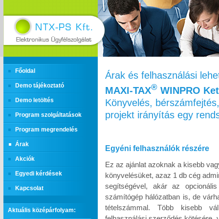
Főoldal
Árak és felhasználási leh
Demo tájékoztató
®
MAXI‑TAX
WINPRO Kett
Könyvelés, bérszámfejtés,
Demo letöltés
projekt irányítás egy ren
Program szolgáltatások
Program megrendelés
Árak
Egyéni felhasználók részére
Akciók
Ez az ajánlat azoknak a kisebb vag
Egyedi kérdések
könyvelésüket, azaz 1 db cég admin
segítségével, akár az opcionáli
Kapcsolat
számítógép hálózatban is, de várh
tételszámmal. Több kisebb vál
Aktuális középárfolyam:
felhasználási szerződés kötésére, 