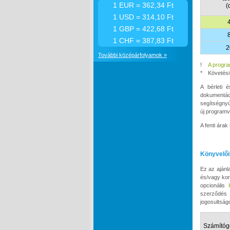
1 EUR = 362,34 Ft
(
1 USD = 314,10 Ft
1 GBP = 422,68 Ft
1 CHF = 387,83 Ft
2
További középárfolyamok »
!
A progra
*
Követési 
A bérleti 
dokumentáci
segítségnyú
új programv
A fenti ára
Könyvelői
Ez az ajánl
és/vagy kor
opcionális
szerződés 
jogosultság
Számítóg