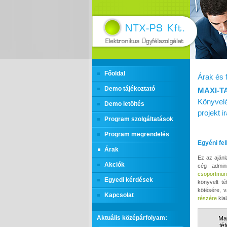
Főoldal
Árak és 
Demo tájékoztató
MAXI‑T
Könyvelé
Demo letöltés
projekt 
Program szolgáltatások
Program megrendelés
Egyéni fe
Árak
Ez az ajánl
Akciók
cég admini
csoportmun
Egyedi kérdések
könyvelt t
kötésére, 
Kapcsolat
részére
kial
Aktuális középárfolyam:
Ma
té