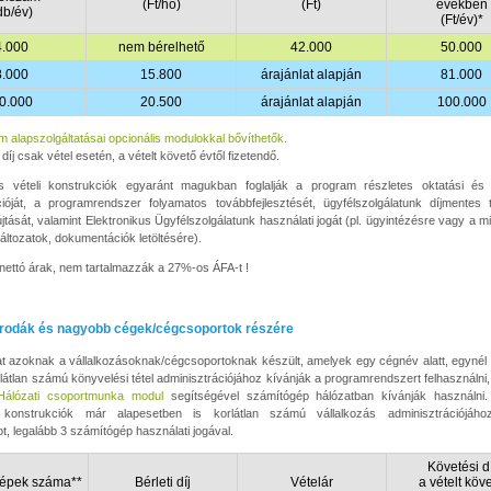
(Ft/hó)
(Ft)
években
db/év)
(Ft/év)*
4.000
nem bérelhető
42.000
50.000
8.000
15.800
árajánlat alapján
81.000
0.000
20.500
árajánlat alapján
100.000
m alapszolgáltatásai opcionális modulokkal bővíthetők.
díj csak vétel esetén, a vételt követő évtől fizetendő.
és vételi konstrukciók egyaránt magukban foglalják a program részletes oktatási és 
óját, a programrendszer folyamatos továbbfejlesztését, ügyfélszolgálatunk díjmentes t
jtását, valamint Elektronikus Ügyfélszolgálatunk használati jogát (pl. ügyintézésre vagy a m
áltozatok, dokumentációk letöltésére).
k nettó árak, nem tartalmazzák a 27%-os ÁFA-t !
rodák és nagyobb cégek/cégcsoportok részére
at azoknak a vállalkozásoknak/cégcsoportoknak készült, amelyek egy cégnév alatt, egynél
látlan számú könyvelési tétel adminisztrációjához kívánják a programrendszert felhasználni
Hálózati csoportmunka modul
segítségével számítógép hálózatban kívánják használni
konstrukciók már alapesetben is korlátlan számú vállalkozás adminisztrációjáh
ot, legalább 3 számítógép használati jogával.
Követési dí
épek száma**
Bérleti díj
Vételár
a vételt köv