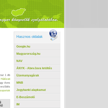
Hasznos oldalak
Google.hu
Magyarország.hu
NAV
ÁNYK - AbevJava letöltés
azaz 1 db
Üzemanyagárak
s
Hálózati
MNB
agy éves
zerződés
Jegybanki alapkamat
soportok
E-Beszámoló
j
IM
ető