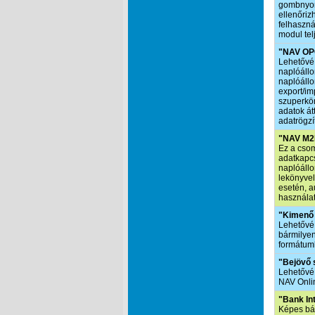
gombnyomá
ellenőrizh
felhaszná
modul tel
"NAV OPG
Lehetővé 
naplóállo
naplóállo
export/im
szuperkö
adatok át
adatrögzí
"NAV M2M
Ez a cso
adatkapcs
naplóállo
lekönyve
esetén, 
használat
"Kimenő 
Lehetővé 
bármilye
formátumb
"Bejövő 
Lehetővé 
NAV Onlin
"Bank In
Képes bá