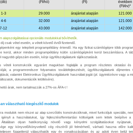
(db)
(Ft/hó)
(Ft)
években
(Ft/év)*
1-3
29.000
árajánlat alapján
121.000
4-6
32.000
árajánlat alapján
121.000
7-12
43.000
árajánlat alapján
142.000
m alapszolgáltatásai opcionális modulokkal bővíthetők.
díj csak vétel esetén, a vételt követő évtől fizetendő.
épenként egy telepített programpéldány értendő. Ha egy fizikai számítógépre több progr
sre kerül, akkor minden programpéldány külön számítógépként kerül beszámításra. A táb
l nagyobb gépszám esetén, kérje ügyfélszolgálatunk tájékoztatását.
és vételi konstrukciók egyaránt magukban foglalják a program részletes oktatási és 
óját, a programrendszer folyamatos továbbfejlesztését, ügyfélszolgálatunk díjmentes t
jtását, valamint Elektronikus Ügyfélszolgálatunk használati jogát (pl. ügyintézésre vagy a m
áltozatok, dokumentációk letöltésére).
k nettó árak, nem tartalmazzák a 27%-os ÁFA-t !
san választható kiegészítő modulok
ra modulok nem részei az alap szerződés konstrukcióknak, mivel funkciójuk speciális, n
 igényli a használatukat, így fejlesztési/fenntartási költségeik sem lettek beépítve 
. Általában olyan hatékonyság növelő vagy kényelmi szolgáltatásokat nyújtanak
ége egy könyvelő/könyveltető cég részéről jól felmérhető, várható haszna előre kalku
teljesen függetlenül választhatók egy év vonatkozásában és az adott éven belül tet