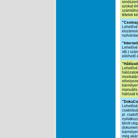
rendszeré
azokat ér
számlához
tételek ké
"Csomag
Lehetővé 
elszámolá
nyilvánta
"Interne
Lehetővé 
stb.) szá
elérhető 
"Hálózat
Lehetővé 
hálózatok
munkatár
elhelyeze
bármilyen
manuális
hálózati 
"DokuCon
Lehetőség
csatolás
pl. csato
nyilatkoz
tárolt cé
dokument
bármilye
még akár 