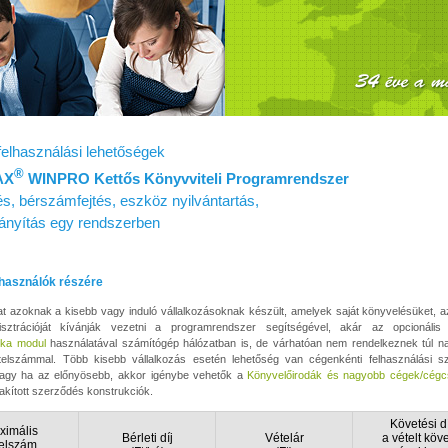
felhasználási lehetőségek
®
AX
WINPRO Kettős Könyvviteli Programrendszer
s, bérszámfejtés, eszköz nyilvántartás,
irányítás egy rendszerben
lhasználók részére
at azoknak a kisebb vagy induló vállalkozásoknak készült, amelyek saját könyvelésüket, 
sztrációját kívánják vezetni a programrendszer segítségével, akár az opcionáli
ka modul
használatával számítógép hálózatban is, de várhatóan nem rendelkeznek túl n
ételszámmal. Több kisebb vállalkozás esetén lehetőség van cégenkénti felhasználási s
vagy ha az előnyösebb, akkor igénybe vehetők a
Könyvelőirodák és nagyobb cégek/cégc
akított szerződés konstrukciók.
Követési dí
ximális
Bérleti díj
Vételár
a vételt köv
telszám