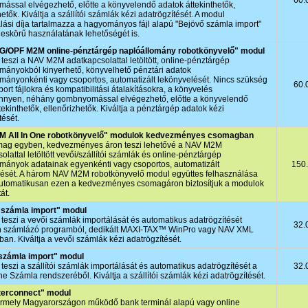
60.
ssal elvégezhető, előtte a könyvelendő adatok áttekinthetők,
etők. Kiváltja a szállítói számlák kézi adatrögzítését. A modul
lási díja tartalmazza a hagyományos fájl alapú "Bejövő számla import"
jeskörű használatának lehetőségét is.
/OPF M2M online-pénztárgép naplóállomány robotkönyvelő" modul
teszi a NAV M2M adatkapcsolattal letöltött, online-pénztárgép
mányokból kinyerhető, könyvelhető pénztári adatok
mányonkénti vagy csoportos, automatizált lekönyvelését. Nincs szükség
60.
port fájlokra és kompatibilitási átalakításokra, a könyvelés
nnyen, néhány gombnyomással elvégezhető, előtte a könyvelendő
tekinthetők, ellenőrizhetők. Kiváltja a pénztárgép adatok kézi
tését.
 All In One robotkönyvelő" modulok kedvezményes csomagban
mag egyben, kedvezményes áron teszi lehetővé a NAV M2M
olattal letöltött vevői/szállítói számlák és online-pénztárgép
mányok adatainak egyenkénti vagy csoportos, automatizált
150
lését. A három NAV M2M robotkönyvelő modul együttes felhasználása
automatikusan ezen a kedvezményes csomagáron biztosítjuk a modulok
át.
számla import" modul
teszi a vevői számlák importálását és automatikus adatrögzítését
32.
n számlázó programból, dedikált MAXI‑TAX™ WinPro vagy NAV XML
an. Kiváltja a vevői számlák kézi adatrögzítését.
számla import" modul
teszi a szállítói számlák importálását és automatikus adatrögzítését a
32.
e Számla rendszeréből. Kiváltja a szállítói számlák kézi adatrögzítését.
terconnect" modul
rmely Magyarországon működő bank terminál alapú vagy online