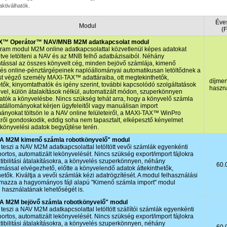
aktiválhatók.
Éves
Modul
(F
X™ Operátor™ NAV/MNB M2M adatkapcsolat modul
ram modul M2M online adatkapcsolattal közvetlenül képes adatokat
lletve letölteni a NAV és az MNB felhő adatbázisaiból. Néhány
ntással az összes könyvelt cég, minden bejövő számlája, kimenő
és online-pénztárgépeinek naplóállományai automatikusan letöltődnek a
t végző személy MAXI‑TAX™ adattáraiba, ott megtekinthetők,
díjme
ők, kinyomtathatók és igény szerint, további kapcsolódó szolgáltatások
haszn
vel, külön átalakítások nélkül, automatizált módon, szuperkönnyen
atók a könyvelésbe. Nincs szükség tehát arra, hogy a könyvelő számla
atállományokat kérjen ügyfeleitől vagy manuálisan import
ányokat töltsön le a NAV online felületeiről, a MAXI‑TAX™ WinPro
ől gondoskodik, eddig soha nem tapasztalt, elképesztő kényelmet
 könyvelési adatok begyűjtése terén.
A M2M kimenő számla robotkönyvelő" modul
teszi a NAV M2M adatkapcsolattal letöltött vevői számlák egyenkénti
ortos, automatizált lekönyvelését. Nincs szükség export/import fájlokra
ibilitási átalakításokra, a könyvelés szuperkönnyen, néhány
60.
ssal elvégezhető, előtte a könyvelendő adatok áttekinthetők,
hetők. Kiváltja a vevői számlák kézi adatrögzítését. A modul felhasználási
almazza a hagyományos fájl alapú "Kimenő számla import" modul
ű használatának lehetőségét is.
 M2M bejövő számla robotkönyvelő" modul
teszi a NAV M2M adatkapcsolattal letöltött szállítói számlák egyenkénti
ortos, automatizált lekönyvelését. Nincs szükség export/import fájlokra
ibilitási átalakításokra, a könyvelés szuperkönnyen, néhány