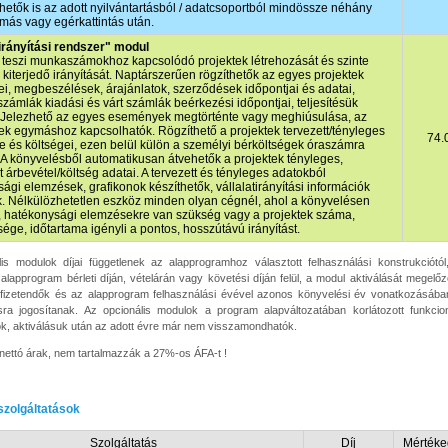
hetők is az adott nyilvántartásból / adatcsoportból mindössze néhány
ás vagy egérkattintás után.
irányítási rendszer" modul
teszi munkaszámokhoz kapcsolódó projektek létrehozását és szinte
kiterjedő irányítását. Naptárszerűen rögzíthetők az egyes projektek
, megbeszélések, árajánlatok, szerződések időpontjai és adatai,
 számlák kiadási és várt számlák beérkezési időpontjai, teljesítésük
i. Jelezhető az egyes események megtörténte vagy meghiúsulása, az
 egymáshoz kapcsolhatók. Rögzíthető a projektek tervezett/tényleges
74.
e és költségei, ezen belül külön a személyi bérköltségek óraszámra
 A könyvelésből automatikusan átvehetők a projektek tényleges,
t árbevétel/költség adatai. A tervezett és tényleges adatokból
ági elemzések, grafikonok készíthetők, vállalatirányítási információk
. Nélkülözhetetlen eszköz minden olyan cégnél, ahol a könyvelésen
, hatékonysági elemzésekre van szükség vagy a projektek száma,
sége, időtartama igényli a pontos, hosszútávú irányítást.
is modulok díjai függetlenek az alapprogramhoz választott felhasználási konstrukciótó
alapprogram bérleti díján, vételárán vagy követési díján felül, a modul aktiválását megelő
fizetendők és az alapprogram felhasználási évével azonos könyvelési év vonatkozásában
sra jogosítanak. Az opcionális modulok a program alapváltozatában korlátozott funkcion
ók, aktiválásuk után az adott évre már nem visszamondhatók.
k nettó árak, nem tartalmazzák a 27%-os ÁFA-t !
szolgáltatások
Szolgáltatás
Díj
Mértéke