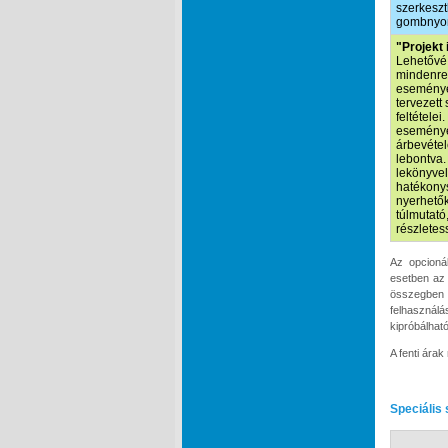
szerkeszt
gombnyom
"Projekt 
Lehetővé 
mindenre 
eseményei
tervezett
feltétele
események
árbevétel
lebontva.
lekönyvel
hatékonys
nyerhetők
túlmutató
részletes
Az opcionál
esetben az 
összegben 
felhasználá
kipróbálhat
A fenti ára
Speciális 