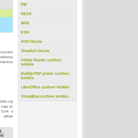
PM
NEAK
MÁK
KSH
HVG OnLine
Önadózó OnLine
kezelési
elefonos
Adobe Reader szoftver
indenkori
letöltés
BullZip PDF printer szoftver
letöltés
LibreOffice szoftver letöltés
VirtualBox szoftver letöltés
 több cég
, vagy az
. Ezek a
oz adnak
j
ető