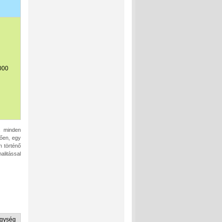
000
l, minden
zően, egy
 történő
alitással
gység