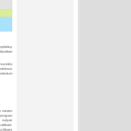
ampéldány
lázatban
kezelési
elefonos
indenkori
em minden
a program
, melyek
lálható.
szőleges