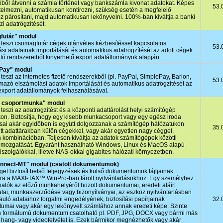
ből átvenni a számla történet vagy bankszámla kivonat adatokat. Képes
53.
telmezni, automatikusan kontírozni, szükség esetén a megfelelő
 párosítani, majd automatikusan lekönyvelni. 100%-ban kiváltja a banki
zi adatrögzítését.
futár" modul
teszi csomagfutár cégek utánvétes kézbesítéssel kapcsolatos
53.
si adatainak importálását és automatikus adatrögzítését az adott cégek
rtó rendszereiből kinyerhető export adatállományok alapján.
tPay" modul
teszi az internetes fizető rendszerekből (pl. PayPal, SimplePay, Barion,
53.
rmazó elszámolási adatok importálását és automatikus adatrögzítését az
export adatállományok felhasználásával.
i csoportmunka" modul
teszi az adatrögzítést és a központi adattárolást helyi számítógép
on. Biztosítja, hogy egy kisebb munkacsoport vagy egy egész iroda
sai akár egyidőben is együtt dolgozzanak a számítógép hálózatukon
35.
tt adattárakban külön cégekkel, vagy akár egyetlen nagy céggel,
 kombinációban. Teljesen kiváltja az adatok számítógépek közötti
 mozgatását. Egyaránt használható Windows, Linux és MacOS alapú
kiszolgálókkal, illetve NAS-okkal gigabites hálózati környezetben.
nect-MT" modul (csatolt dokumentumok)
et biztosít belső feljegyzések és külső dokumentumok fájljainak
ára a MAXI‑TAX™ WinPro-ban tárolt nyilvántartásokhoz. Egy személyhez
lhatók az előző munkahelyéről hozott dokumentumai, eredeti aláírt
atai, munkaszerződése vagy bizonyítványai, az eszköz nyilvántartásban
gautó adataihoz forgalmi engedélyének, biztosítási papírjainak
32.
umai vagy akár egy lekönyvelt számlához annak eredeti képe. Szinte
n formátumú dokumentum csatolható pl. PDF, JPG, DOCX vagy bármi más
hang- vagy videofelvétel is. Ezek bármikor megnézhetők vagy akár