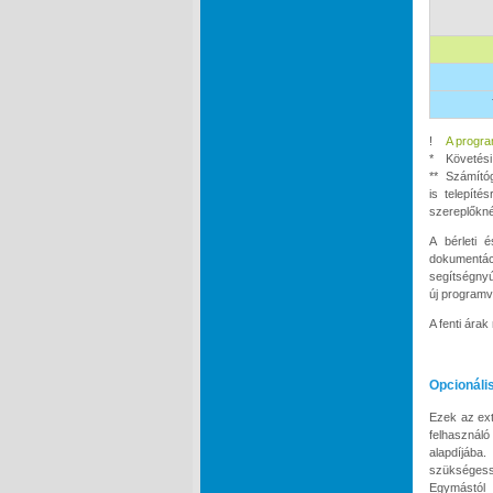
!
A progra
*
Követési 
**
Számítóg
is telepíté
szereplőkné
A bérleti 
dokumentáci
segítségnyú
új programv
A fenti ára
Opcionáli
Ezek az ext
felhasználó
alapdíjába
szükségess
Egymástól 