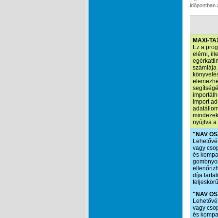
időpontban 
MAXI-TA
Ez a prog
elérni, i
egérkatti
számlája 
könyvelés
elemezhet
segítségé
importálh
import ad
adatállom
mindezekr
nyújtva a
"NAV OS
Lehetővé 
vagy csop
és kompat
gombnyomá
ellenőriz
díja tart
teljeskör
"NAV OSA
Lehetővé 
vagy csop
és kompat