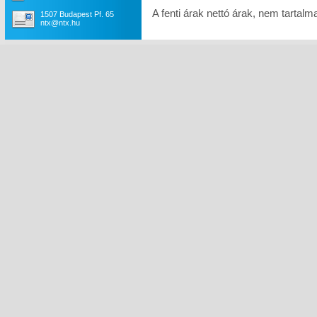
A fenti árak nettó árak, nem tartal
1507 Budapest Pf. 65
ntx@ntx.hu