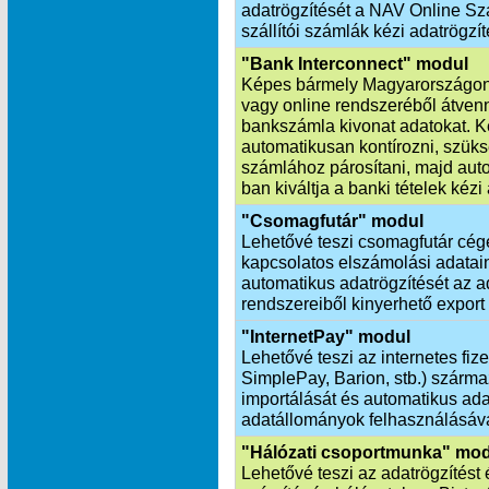
adatrögzítését a NAV Online Szá
szállítói számlák kézi adatrögzít
"Bank Interconnect" modul
Képes bármely Magyarországon
vagy online rendszeréből átvenn
bankszámla kivonat adatokat. K
automatikusan kontírozni, szük
számlához párosítani, majd aut
ban kiváltja a banki tételek kézi
"Csomagfutár" modul
Lehetővé teszi csomagfutár cég
kapcsolatos elszámolási adatai
automatikus adatrögzítését az ad
rendszereiből kinyerhető export
"InternetPay" modul
Lehetővé teszi az internetes fiz
SimplePay, Barion, stb.) szárm
importálását és automatikus ada
adatállományok felhasználásáva
"Hálózati csoportmunka" mo
Lehetővé teszi az adatrögzítést 