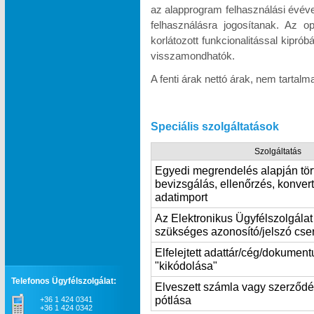
az alapprogram felhasználási évév
felhasználásra jogosítanak. Az o
korlátozott funkcionalitással kipró
visszamondhatók.
A fenti árak nettó árak, nem tartal
Speciális szolgáltatások
Szolgáltatás
Egyedi megrendelés alapján tör
bevizsgálás, ellenőrzés, konvert
adatimport
Az Elektronikus Ügyfélszolgála
szükséges azonosító/jelszó cse
Elfelejtett adattár/cég/dokumen
"kikódolása"
Telefonos Ügyfélszolgálat:
Elveszett számla vagy szerződ
pótlása
+36 1 424 0341
+36 1 424 0342