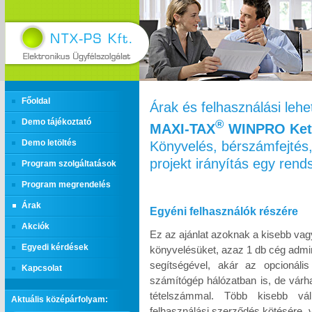
Főoldal
Árak és felhasználási leh
Demo tájékoztató
®
MAXI‑TAX
WINPRO Kett
Könyvelés, bérszámfejtés,
Demo letöltés
projekt irányítás egy ren
Program szolgáltatások
Program megrendelés
Árak
Egyéni felhasználók részére
Akciók
Ez az ajánlat azoknak a kisebb vag
Egyedi kérdések
könyvelésüket, azaz 1 db cég admin
segítségével, akár az opcionáli
Kapcsolat
számítógép hálózatban is, de várh
tételszámmal. Több kisebb vál
Aktuális középárfolyam:
felhasználási szerződés kötésére, 