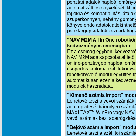
pénztári adatok naplóállományo
automatizált lekönyvelését. Nin
fájlokra és kompatibilitási átala
szuperkönnyen, néhány gombnyo
könyvelendő adatok áttekinthetők
pénztárgép adatok kézi adatrögz
"NAV M2M All In One robotkö
kedvezményes csomagban
Ez a csomag egyben, kedvezmén
NAV M2M adatkapcsolattal letöltö
online-pénztárgép naplóállomá
csoportos, automatizált leköny
robotkönyvelő modul együttes f
automatikusan ezen a kedvezmé
modulok használatát.
"Kimenő számla import" mod
Lehetővé teszi a vevői számlák 
adatrögzítését bármilyen számlá
MAXI‑TAX™ WinPro vagy NAV X
vevői számlák kézi adatrögzítés
"Bejövő számla import" modu
Lehetővé teszi a szállítói száml