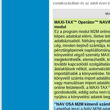
vonatkozásában és az adott éven be
Mo
MAXI-TAX™ Operátor™ NAV/
modul
Ez a program modul M2M online 
képes adatokat elérni, illetve l
adatbázisaiból. Néhány egérkatt
cég, minden bejövő számlája, k
pénztárgépeinek naplóállománya
könyvelést végző személy MAXI
megtekinthetők, elemezhetők, ki
további kapcsolódó szolgáltatás
átalakítások nélkül, automatiz
importálhatók a könyvelésbe. Ni
könyvelő számla import adatállo
vagy manuálisan import adatáll
online felületeiről, a MAXI‑TA
gondoskodik, eddig soha nem ta
nyújtva a könyvelési adatok beg
"NAV OSA M2M kimenő száml
Lehetővé teszi a NAV M2M adatka