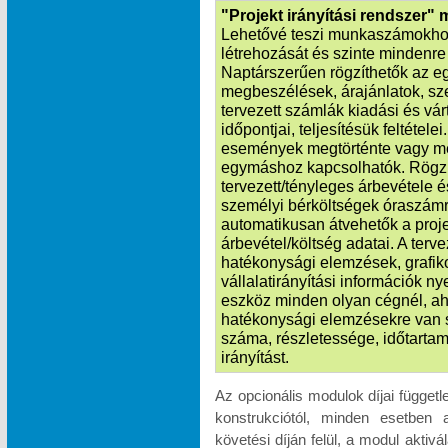
"Projekt irányítási rendszer"
Lehetővé teszi munkaszámokhoz
létrehozását és szinte mindenre k
Naptárszerűen rögzíthetők az e
megbeszélések, árajánlatok, sze
tervezett számlák kiadási és vá
időpontjai, teljesítésük feltétele
események megtörténte vagy m
egymáshoz kapcsolhatók. Rögzít
tervezett/tényleges árbevétele é
személyi bérköltségek óraszámr
automatikusan átvehetők a proje
árbevétel/költség adatai. A terv
hatékonysági elemzések, grafik
vállalatirányítási információk n
eszköz minden olyan cégnél, ah
hatékonysági elemzésekre van 
száma, részletessége, időtartam
irányítást.
Az opcionális modulok díjai függet
konstrukciótól, minden esetben 
követési díján felül, a modul akti