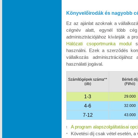
Könyvelőirodák és nagyobb c
Ez az ajánlat azoknak a vállalko
cégnév alatt, egynél több cég
adminisztrációjához kívánják a pro
Hálózati csoportmunka modul
se
használni. Ezek a szerződés kon
vállalkozás adminisztrációjához
használati jogával.
Számítógépek száma**
Bérleti díj
(db)
(Ft/hó)
1-3
29.000
4-6
32.000
7-12
43.000
A program alapszolgáltatásai opc
!
Követési díj csak vétel esetén, a 
*