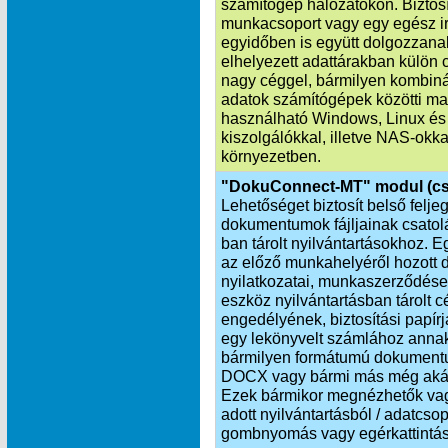
számítógép hálózatokon. Biztosí
munkacsoport vagy egy egész i
egyidőben is együtt dolgozzana
elhelyezett adattárakban külön 
nagy céggel, bármilyen kombinác
adatok számítógépek közötti ma
használható Windows, Linux és
kiszolgálókkal, illetve NAS-okka
környezetben.
"DokuConnect-MT" modul (cs
Lehetőséget biztosít belső felj
dokumentumok fájljainak csat
ban tárolt nyilvántartásokhoz. 
az előző munkahelyéről hozott d
nyilatkozatai, munkaszerződése
eszköz nyilvántartásban tárolt 
engedélyének, biztosítási papí
egy lekönyvelt számlához annak
bármilyen formátumú dokumentu
DOCX vagy bármi más még akár h
Ezek bármikor megnézhetők vagy
adott nyilvántartásból / adatcs
gombnyomás vagy egérkattintás