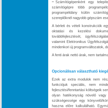
Számítógépenként egy telepít
**
számítógépre több programpél
programpéldány külön számítóg
szereplőknél nagyobb gépszám eseté
A bérleti és vételi konstrukciók e
oktatási és kezelési dokumen
továbbfejlesztését, ügyfélszolgá
valamint Elektronikus Ügyfélszolgá
mindenkori új programváltozatok, d
A fenti árak nettó árak, nem tartal
Opcionálisan választható kieg
Ezek az extra modulok nem része
funkciójuk speciális, nem minde
fejlesztési/fenntartási költségeik s
olyan hatékonyság növelő vagy k
szükségessége egy könyvelő/köny
haszna előre kalkulálható. Egymá