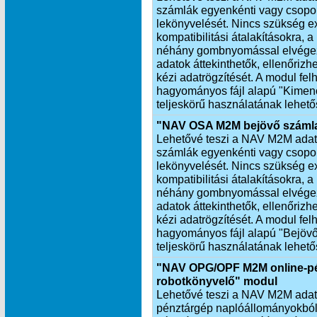
számlák egyenkénti vagy csopor
lekönyvelését. Nincs szükség exp
kompatibilitási átalakításokra,
néhány gombnyomással elvégezh
adatok áttekinthetők, ellenőrizh
kézi adatrögzítését. A modul fel
hagyományos fájl alapú "Kimen
teljeskörű használatának lehető
"NAV OSA M2M bejövő számla
Lehetővé teszi a NAV M2M adatkap
számlák egyenkénti vagy csopor
lekönyvelését. Nincs szükség exp
kompatibilitási átalakításokra,
néhány gombnyomással elvégezh
adatok áttekinthetők, ellenőrizhe
kézi adatrögzítését. A modul fel
hagyományos fájl alapú "Bejöv
teljeskörű használatának lehető
"NAV OPG/OPF M2M online-pé
robotkönyvelő" modul
Lehetővé teszi a NAV M2M adatkap
pénztárgép naplóállományokból 