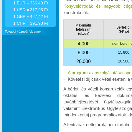
1 EUR = 366,40 Ft
Könyvelőirodák és nagyobb cége
1 USD = 317,95 Ft
konstrukciók.
1 GBP = 427,42 Ft
1 CHF = 391,90 Ft
Maximális
Bérleti díj
tételszám
(Ft/hó)
További középárfolyamok »
(db/év)
4.000
nem bérelhe
8.000
15.800
20.000
20.500
A program alapszolgáltatásai opc
!
Követési díj csak vétel esetén, a 
*
A bérleti és vételi konstrukciók e
oktatási és kezelési dokumen
továbbfejlesztését, ügyfélszolgá
valamint Elektronikus Ügyfélszolgá
mindenkori új programváltozatok, d
A fenti árak nettó árak, nem tartal