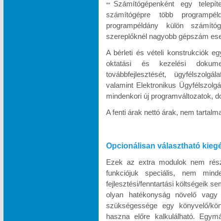
Számítógépenként egy telepít
**
számítógépre több programpél
programpéldány külön számítóg
szereplőknél nagyobb gépszám eseté
A bérleti és vételi konstrukciók e
oktatási és kezelési dokumen
továbbfejlesztését, ügyfélszolgá
valamint Elektronikus Ügyfélszolgá
mindenkori új programváltozatok, d
A fenti árak nettó árak, nem tartal
Opcionálisan választható kieg
Ezek az extra modulok nem része
funkciójuk speciális, nem minde
fejlesztési/fenntartási költségeik s
olyan hatékonyság növelő vagy k
szükségessége egy könyvelő/köny
haszna előre kalkulálható. Egymá