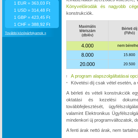
1 EUR = 363,03 Ft
Könyvelőirodák és nagyobb cége
1 USD = 314,48 Ft
konstrukciók.
1 GBP = 423,45 Ft
1 CHF = 388,92 Ft
Maximális
Bérleti díj
tételszám
(Ft/hó)
További középárfolyamok »
(db/év)
4.000
nem bérelhe
8.000
15.800
20.000
20.500
A program alapszolgáltatásai opc
!
Követési díj csak vétel esetén, a 
*
A bérleti és vételi konstrukciók e
oktatási és kezelési dokumen
továbbfejlesztését, ügyfélszolgá
valamint Elektronikus Ügyfélszolgá
mindenkori új programváltozatok, d
A fenti árak nettó árak, nem tartal