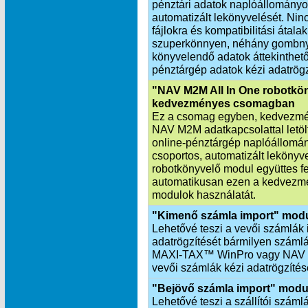
pénztári adatok naplóállományo
automatizált lekönyvelését. Nin
fájlokra és kompatibilitási átala
szuperkönnyen, néhány gombnyo
könyvelendő adatok áttekinthetők
pénztárgép adatok kézi adatrögz
"NAV M2M All In One robotkö
kedvezményes csomagban
Ez a csomag egyben, kedvezmén
NAV M2M adatkapcsolattal letöltö
online-pénztárgép naplóállomá
csoportos, automatizált leköny
robotkönyvelő modul együttes f
automatikusan ezen a kedvezmé
modulok használatát.
"Kimenő számla import" mod
Lehetővé teszi a vevői számlák 
adatrögzítését bármilyen számlá
MAXI‑TAX™ WinPro vagy NAV X
vevői számlák kézi adatrögzítés
"Bejövő számla import" modu
Lehetővé teszi a szállítói száml