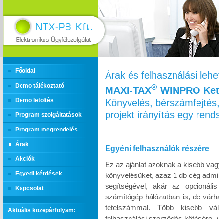
Főoldal
Árak és felhasználási leh
Demo tájékoztató
®
MAXI‑TAX
WINPRO Kett
Könyvelés, bérszámfejtés,
Demo letöltés
projekt irányítás egy ren
Program szolgáltatások
Program megrendelés
Árak
Egyéni felhasználók részére
Akciók
Ez az ajánlat azoknak a kisebb vag
Egyedi kérdések
könyvelésüket, azaz 1 db cég admin
segítségével, akár az opcionáli
Kapcsolat
számítógép hálózatban is, de várh
tételszámmal. Több kisebb vál
Aktuális középárfolyam:
felhasználási szerződés kötésére, 