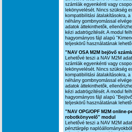
számlák egyenkénti vagy csopor
lekönyvelését. Nincs szükség exp
kompatibilitási átalakításokra,
néhány gombnyomással elvégezh
adatok áttekinthetők, ellenőrizh
kézi adatrögzítését. A modul fel
hagyományos fájl alapú "Kimen
teljeskörű használatának lehető
"NAV OSA M2M bejövő számla
Lehetővé teszi a NAV M2M adatkap
számlák egyenkénti vagy csopor
lekönyvelését. Nincs szükség exp
kompatibilitási átalakításokra,
néhány gombnyomással elvégezh
adatok áttekinthetők, ellenőrizhe
kézi adatrögzítését. A modul fel
hagyományos fájl alapú "Bejöv
teljeskörű használatának lehető
"NAV OPG/OPF M2M online-pé
robotkönyvelő" modul
Lehetővé teszi a NAV M2M adatkap
pénztárgép naplóállományokból 