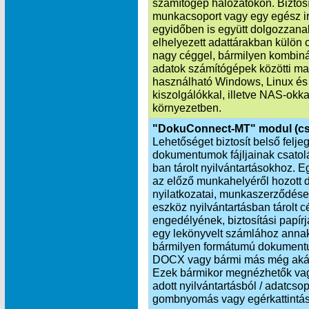
számítógép hálózatokon. Biztosí
munkacsoport vagy egy egész i
egyidőben is együtt dolgozzana
elhelyezett adattárakban külön 
nagy céggel, bármilyen kombinác
adatok számítógépek közötti ma
használható Windows, Linux és
kiszolgálókkal, illetve NAS-okka
környezetben.
"DokuConnect-MT" modul (cs
Lehetőséget biztosít belső felj
dokumentumok fájljainak csat
ban tárolt nyilvántartásokhoz. 
az előző munkahelyéről hozott d
nyilatkozatai, munkaszerződése
eszköz nyilvántartásban tárolt 
engedélyének, biztosítási papí
egy lekönyvelt számlához annak
bármilyen formátumú dokumentu
DOCX vagy bármi más még akár h
Ezek bármikor megnézhetők vagy
adott nyilvántartásból / adatcs
gombnyomás vagy egérkattintás