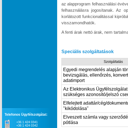
az alapprogram felhasználási évév
felhasználásra jogosítanak. Az o
korlátozott funkcionalitással kipró
visszamondhatók.
A fenti árak nettó árak, nem tartal
Speciális szolgáltatások
Szolgáltatás
Egyedi megrendelés alapján tör
bevizsgálás, ellenőrzés, konvert
adatimport
Az Elektronikus Ügyfélszolgála
szükséges azonosító/jelszó cse
Elfelejtett adattár/cég/dokumen
"kikódolása"
Telefonos Ügyfélszolgálat:
Elveszett számla vagy szerződ
pótlása
+36 1 424 0341
+36 1 424 0342