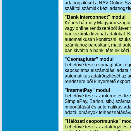
adatrögzítését a NAV Online Szá
szállítói számlák kézi adatrögzít
"Bank Interconnect" modul
Képes bármely Magyarországon
vagy online rendszeréből átvenn
bankszámla kivonat adatokat. K
automatikusan kontírozni, szük
számlához párosítani, majd aut
ban kiváltja a banki tételek kézi
"Csomagfutár" modul
Lehetővé teszi csomagfutár cég
kapcsolatos elszámolási adatai
automatikus adatrögzítését az ad
rendszereiből kinyerhető export
"InternetPay" modul
Lehetővé teszi az internetes fiz
SimplePay, Barion, stb.) szárm
importálását és automatikus ada
adatállományok felhasználásáva
"Hálózati csoportmunka" mo
Lehetővé teszi az adatrögzítést 