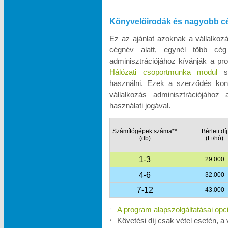
Könyvelőirodák és nagyobb c
Ez az ajánlat azoknak a vállalko
cégnév alatt, egynél több cég
adminisztrációjához kívánják a pro
Hálózati csoportmunka modul
se
használni. Ezek a szerződés kon
vállalkozás adminisztrációjához
használati jogával.
Számítógépek száma**
Bérleti díj
(db)
(Ft/hó)
1-3
29.000
4-6
32.000
7-12
43.000
A program alapszolgáltatásai opc
!
Követési díj csak vétel esetén, a 
*