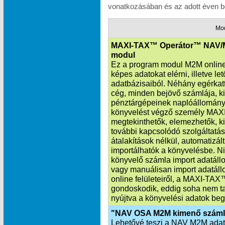
vonatkozásában és az adott éven be
Mo
MAXI-TAX™ Operátor™ NAV/
modul
Ez a program modul M2M online 
képes adatokat elérni, illetve l
adatbázisaiból. Néhány egérkatt
cég, minden bejövő számlája, k
pénztárgépeinek naplóállománya
könyvelést végző személy MAXI
megtekinthetők, elemezhetők, ki
további kapcsolódó szolgáltatás
átalakítások nélkül, automatiz
importálhatók a könyvelésbe. Ni
könyvelő számla import adatállo
vagy manuálisan import adatáll
online felületeiről, a MAXI‑TA
gondoskodik, eddig soha nem ta
nyújtva a könyvelési adatok beg
"NAV OSA M2M kimenő száml
Lehetővé teszi a NAV M2M adatka