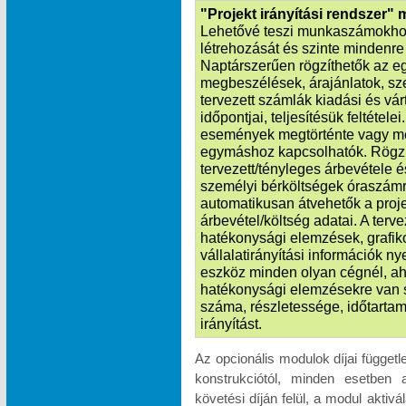
"Projekt irányítási rendszer"
Lehetővé teszi munkaszámokhoz
létrehozását és szinte mindenre k
Naptárszerűen rögzíthetők az e
megbeszélések, árajánlatok, sze
tervezett számlák kiadási és vá
időpontjai, teljesítésük feltétele
események megtörténte vagy m
egymáshoz kapcsolhatók. Rögzít
tervezett/tényleges árbevétele é
személyi bérköltségek óraszámr
automatikusan átvehetők a proje
árbevétel/költség adatai. A terv
hatékonysági elemzések, grafik
vállalatirányítási információk n
eszköz minden olyan cégnél, ah
hatékonysági elemzésekre van 
száma, részletessége, időtartam
irányítást.
Az opcionális modulok díjai függet
konstrukciótól, minden esetben 
követési díján felül, a modul akti