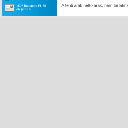
A fenti árak nettó árak, nem tartal
1507 Budapest Pf. 65
ntx@ntx.hu