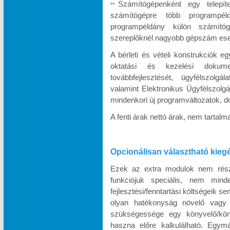
Számítógépenként egy telepít
**
számítógépre több programpél
programpéldány külön számítóg
szereplőknél nagyobb gépszám eseté
A bérleti és vételi konstrukciók e
oktatási és kezelési dokumen
továbbfejlesztését, ügyfélszolgá
valamint Elektronikus Ügyfélszolgá
mindenkori új programváltozatok, d
A fenti árak nettó árak, nem tartal
Opcionálisan választható kieg
Ezek az extra modulok nem része
funkciójuk speciális, nem minde
fejlesztési/fenntartási költségeik s
olyan hatékonyság növelő vagy k
szükségessége egy könyvelő/köny
haszna előre kalkulálható. Egymá