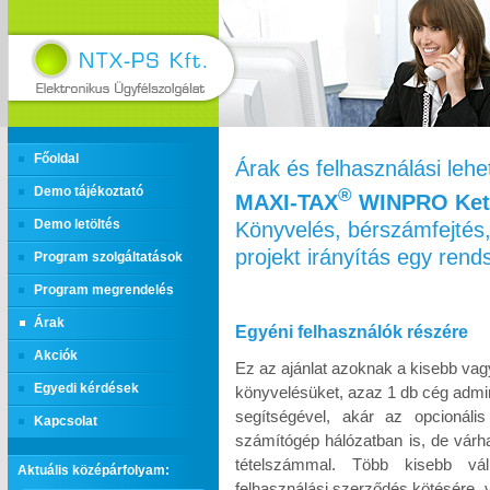
Főoldal
Árak és felhasználási leh
Demo tájékoztató
®
MAXI‑TAX
WINPRO Kett
Könyvelés, bérszámfejtés,
Demo letöltés
projekt irányítás egy ren
Program szolgáltatások
Program megrendelés
Árak
Egyéni felhasználók részére
Akciók
Ez az ajánlat azoknak a kisebb vag
Egyedi kérdések
könyvelésüket, azaz 1 db cég admin
segítségével, akár az opcionáli
Kapcsolat
számítógép hálózatban is, de várh
tételszámmal. Több kisebb vál
Aktuális középárfolyam:
felhasználási szerződés kötésére, 