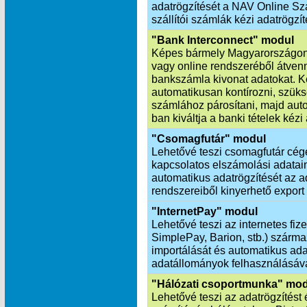
adatrögzítését a NAV Online Szá
szállítói számlák kézi adatrögzít
"Bank Interconnect" modul
Képes bármely Magyarországon
vagy online rendszeréből átvenn
bankszámla kivonat adatokat. K
automatikusan kontírozni, szük
számlához párosítani, majd aut
ban kiváltja a banki tételek kézi
"Csomagfutár" modul
Lehetővé teszi csomagfutár cég
kapcsolatos elszámolási adatai
automatikus adatrögzítését az ad
rendszereiből kinyerhető export
"InternetPay" modul
Lehetővé teszi az internetes fiz
SimplePay, Barion, stb.) szárm
importálását és automatikus ada
adatállományok felhasználásáva
"Hálózati csoportmunka" mo
Lehetővé teszi az adatrögzítést 