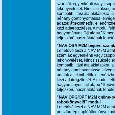
számlák egyenkénti vagy csopor
lekönyvelését. Nincs szükség exp
kompatibilitási átalakításokra,
néhány gombnyomással elvégezh
adatok áttekinthetők, ellenőrizh
kézi adatrögzítését. A modul fel
hagyományos fájl alapú "Kimen
teljeskörű használatának lehető
"NAV OSA M2M bejövő számla
Lehetővé teszi a NAV M2M adatkap
számlák egyenkénti vagy csopor
lekönyvelését. Nincs szükség exp
kompatibilitási átalakításokra,
néhány gombnyomással elvégezh
adatok áttekinthetők, ellenőrizhe
kézi adatrögzítését. A modul fel
hagyományos fájl alapú "Bejöv
teljeskörű használatának lehető
"NAV OPG/OPF M2M online-pé
robotkönyvelő" modul
Lehetővé teszi a NAV M2M adatkap
pénztárgép naplóállományokból 