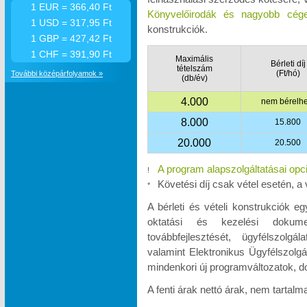
1 EUR = 366,40 Ft
Könyvelőirodák és nagyobb cége
1 USD = 317,95 Ft
konstrukciók.
1 GBP = 427,42 Ft
1 CHF = 391,90 Ft
Maximális
Bérleti díj
tételszám
(Ft/hó)
További középárfolyamok »
(db/év)
4.000
nem bérelhe
8.000
15.800
20.000
20.500
A program alapszolgáltatásai opc
!
Követési díj csak vétel esetén, a 
*
A bérleti és vételi konstrukciók e
oktatási és kezelési dokumen
továbbfejlesztését, ügyfélszolgá
valamint Elektronikus Ügyfélszolgá
mindenkori új programváltozatok, d
A fenti árak nettó árak, nem tartal