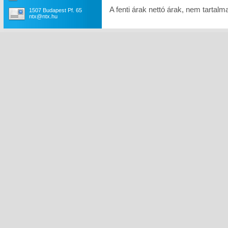
A fenti árak nettó árak, nem tartal
1507 Budapest Pf. 65
ntx@ntx.hu