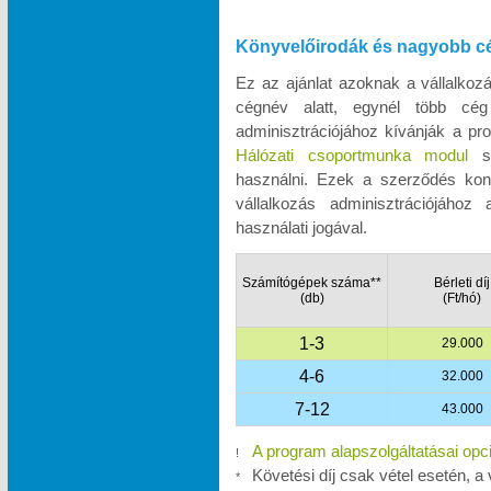
Könyvelőirodák és nagyobb c
Ez az ajánlat azoknak a vállalko
cégnév alatt, egynél több cég
adminisztrációjához kívánják a pro
Hálózati csoportmunka modul
se
használni. Ezek a szerződés kon
vállalkozás adminisztrációjához
használati jogával.
Számítógépek száma**
Bérleti díj
(db)
(Ft/hó)
1-3
29.000
4-6
32.000
7-12
43.000
A program alapszolgáltatásai opc
!
Követési díj csak vétel esetén, a 
*