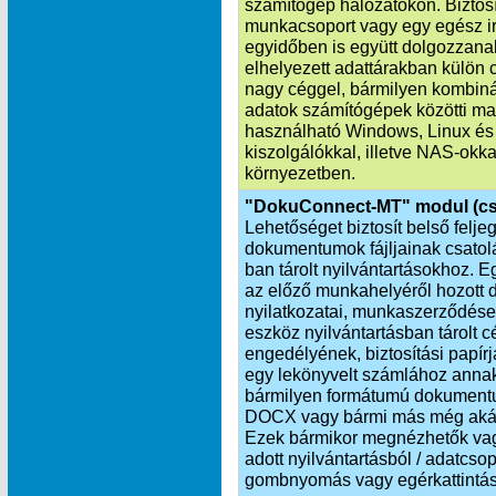
számítógép hálózatokon. Biztosí
munkacsoport vagy egy egész i
egyidőben is együtt dolgozzana
elhelyezett adattárakban külön 
nagy céggel, bármilyen kombinác
adatok számítógépek közötti ma
használható Windows, Linux és
kiszolgálókkal, illetve NAS-okka
környezetben.
"DokuConnect-MT" modul (cs
Lehetőséget biztosít belső felj
dokumentumok fájljainak csat
ban tárolt nyilvántartásokhoz. 
az előző munkahelyéről hozott d
nyilatkozatai, munkaszerződése
eszköz nyilvántartásban tárolt 
engedélyének, biztosítási papí
egy lekönyvelt számlához annak
bármilyen formátumú dokumentu
DOCX vagy bármi más még akár h
Ezek bármikor megnézhetők vagy
adott nyilvántartásból / adatcs
gombnyomás vagy egérkattintás