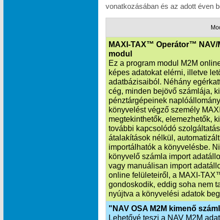
vonatkozásában és az adott éven be
Mo
MAXI-TAX™ Operátor™ NAV/
modul
Ez a program modul M2M online 
képes adatokat elérni, illetve l
adatbázisaiból. Néhány egérkatt
cég, minden bejövő számlája, k
pénztárgépeinek naplóállománya
könyvelést végző személy MAXI
megtekinthetők, elemezhetők, ki
további kapcsolódó szolgáltatás
átalakítások nélkül, automatiz
importálhatók a könyvelésbe. Ni
könyvelő számla import adatállo
vagy manuálisan import adatáll
online felületeiről, a MAXI‑TA
gondoskodik, eddig soha nem ta
nyújtva a könyvelési adatok beg
"NAV OSA M2M kimenő száml
Lehetővé teszi a NAV M2M adatka