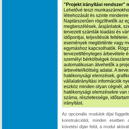
"Projekt irányítási rendszer"
Lehetővé teszi munkaszámokhoz
létrehozását és szinte mindenre k
Naptárszerűen rögzíthetők az e
megbeszélések, árajánlatok, sze
tervezett számlák kiadási és vá
időpontjai, teljesítésük feltétele
események megtörténte vagy m
egymáshoz kapcsolhatók. Rögzít
tervezett/tényleges árbevétele é
személyi bérköltségek óraszámr
automatikusan átvehetők a proje
árbevétel/költség adatai. A terv
hatékonysági elemzések, grafik
vállalatirányítási információk n
eszköz minden olyan cégnél, ah
hatékonysági elemzésekre van 
száma, részletessége, időtartam
irányítást.
Az opcionális modulok díjai függet
konstrukciótól, minden esetben 
követési díján felül, a modul akti