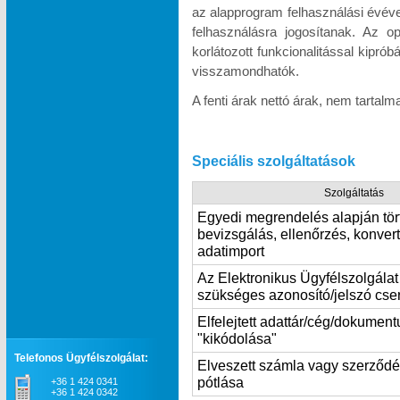
az alapprogram felhasználási évév
felhasználásra jogosítanak. Az o
korlátozott funkcionalitással kipró
visszamondhatók.
A fenti árak nettó árak, nem tartal
Speciális szolgáltatások
Szolgáltatás
Egyedi megrendelés alapján tör
bevizsgálás, ellenőrzés, konvert
adatimport
Az Elektronikus Ügyfélszolgála
szükséges azonosító/jelszó cse
Elfelejtett adattár/cég/dokumen
"kikódolása"
Telefonos Ügyfélszolgálat:
Elveszett számla vagy szerződ
pótlása
+36 1 424 0341
+36 1 424 0342