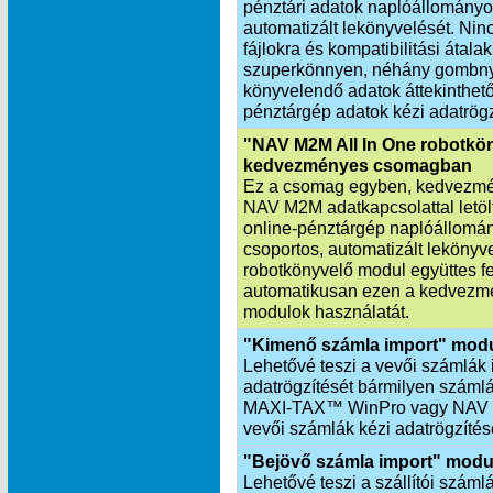
pénztári adatok naplóállományo
automatizált lekönyvelését. Nin
fájlokra és kompatibilitási átala
szuperkönnyen, néhány gombnyo
könyvelendő adatok áttekinthetők
pénztárgép adatok kézi adatrögz
"NAV M2M All In One robotkö
kedvezményes csomagban
Ez a csomag egyben, kedvezmén
NAV M2M adatkapcsolattal letöltö
online-pénztárgép naplóállomá
csoportos, automatizált leköny
robotkönyvelő modul együttes f
automatikusan ezen a kedvezmé
modulok használatát.
"Kimenő számla import" mod
Lehetővé teszi a vevői számlák 
adatrögzítését bármilyen számlá
MAXI‑TAX™ WinPro vagy NAV X
vevői számlák kézi adatrögzítés
"Bejövő számla import" modu
Lehetővé teszi a szállítói száml