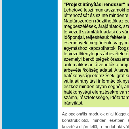
"Projekt irányítási rendszer"
Lehetővé teszi munkaszámokhoz
létrehozását és szinte mindenre k
Naptárszerűen rögzíthetők az e
megbeszélések, árajánlatok, sze
tervezett számlák kiadási és vá
időpontjai, teljesítésük feltétele
események megtörténte vagy m
egymáshoz kapcsolhatók. Rögzít
tervezett/tényleges árbevétele é
személyi bérköltségek óraszámr
automatikusan átvehetők a proje
árbevétel/költség adatai. A terv
hatékonysági elemzések, grafik
vállalatirányítási információk n
eszköz minden olyan cégnél, ah
hatékonysági elemzésekre van 
száma, részletessége, időtartam
irányítást.
Az opcionális modulok díjai függet
konstrukciótól, minden esetben 
követési díján felül, a modul akti