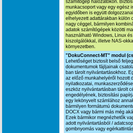
számítógép hálózatokon. Biztosí
munkacsoport vagy egy egész i
egyidőben is együtt dolgozzana
elhelyezett adattárakban külön 
nagy céggel, bármilyen kombinác
adatok számítógépek közötti ma
használható Windows, Linux és
kiszolgálókkal, illetve NAS-okka
környezetben.
"DokuConnect-MT" modul (cs
Lehetőséget biztosít belső felj
dokumentumok fájljainak csat
ban tárolt nyilvántartásokhoz. 
az előző munkahelyéről hozott d
nyilatkozatai, munkaszerződése
eszköz nyilvántartásban tárolt 
engedélyének, biztosítási papí
egy lekönyvelt számlához annak
bármilyen formátumú dokumentu
DOCX vagy bármi más még akár h
Ezek bármikor megnézhetők vagy
adott nyilvántartásból / adatcs
gombnyomás vagy egérkattintás