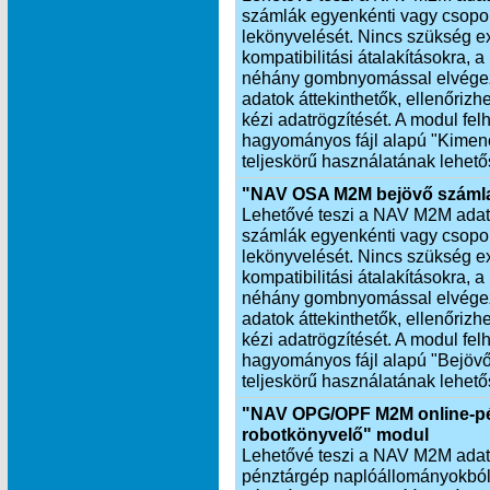
számlák egyenkénti vagy csopor
lekönyvelését. Nincs szükség exp
kompatibilitási átalakításokra,
néhány gombnyomással elvégezh
adatok áttekinthetők, ellenőrizh
kézi adatrögzítését. A modul fel
hagyományos fájl alapú "Kimen
teljeskörű használatának lehető
"NAV OSA M2M bejövő számla
Lehetővé teszi a NAV M2M adatkap
számlák egyenkénti vagy csopor
lekönyvelését. Nincs szükség exp
kompatibilitási átalakításokra,
néhány gombnyomással elvégezh
adatok áttekinthetők, ellenőrizhe
kézi adatrögzítését. A modul fel
hagyományos fájl alapú "Bejöv
teljeskörű használatának lehető
"NAV OPG/OPF M2M online-pé
robotkönyvelő" modul
Lehetővé teszi a NAV M2M adatkap
pénztárgép naplóállományokból 