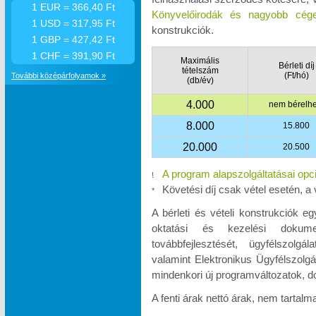
1 EUR = 366,40 Ft
Könyvelőirodák és nagyobb cége
1 USD = 317,95 Ft
konstrukciók.
1 GBP = 427,42 Ft
1 CHF = 391,90 Ft
Maximális
Bérleti díj
tételszám
(Ft/hó)
További középárfolyamok »
(db/év)
4.000
nem bérelhe
8.000
15.800
20.000
20.500
A program alapszolgáltatásai opc
!
Követési díj csak vétel esetén, a 
*
A bérleti és vételi konstrukciók e
oktatási és kezelési dokumen
továbbfejlesztését, ügyfélszolgá
valamint Elektronikus Ügyfélszolgá
mindenkori új programváltozatok, d
A fenti árak nettó árak, nem tartal