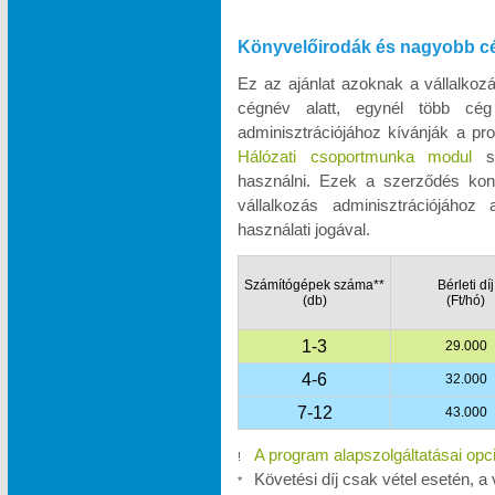
Könyvelőirodák és nagyobb c
Ez az ajánlat azoknak a vállalko
cégnév alatt, egynél több cég
adminisztrációjához kívánják a pro
Hálózati csoportmunka modul
se
használni. Ezek a szerződés kon
vállalkozás adminisztrációjához
használati jogával.
Számítógépek száma**
Bérleti díj
(db)
(Ft/hó)
1-3
29.000
4-6
32.000
7-12
43.000
A program alapszolgáltatásai opc
!
Követési díj csak vétel esetén, a 
*