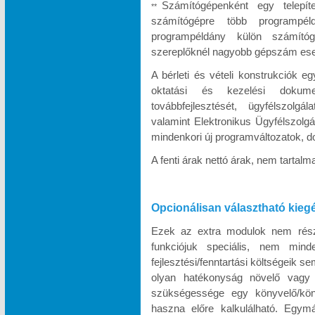
Számítógépenként egy telepít
**
számítógépre több programpél
programpéldány külön számítóg
szereplőknél nagyobb gépszám eseté
A bérleti és vételi konstrukciók e
oktatási és kezelési dokumen
továbbfejlesztését, ügyfélszolgá
valamint Elektronikus Ügyfélszolgá
mindenkori új programváltozatok, d
A fenti árak nettó árak, nem tartal
Opcionálisan választható kieg
Ezek az extra modulok nem része
funkciójuk speciális, nem minde
fejlesztési/fenntartási költségeik s
olyan hatékonyság növelő vagy k
szükségessége egy könyvelő/köny
haszna előre kalkulálható. Egymá