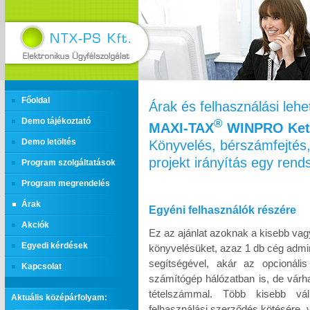
Főoldal
Árak és felhasználási leh
Demo tájékoztató
®
MAXI‑TAX
WINPRO Kett
Könyvelés, bérszámfejtés,
Demo letöltés
projekt irányítás egy ren
Program szolgáltatások
Program megrendelés
Árak
Egyéni felhasználók részére
Akciók
Ez az ajánlat azoknak a kisebb vag
Egyedi kérdések
könyvelésüket, azaz 1 db cég admin
segítségével, akár az opcionáli
Kapcsolat
számítógép hálózatban is, de várh
tételszámmal. Több kisebb vál
Aktuális középárfolyam:
felhasználási szerződés kötésére, 