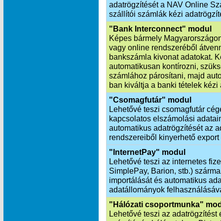
adatrögzítését a NAV Online Szá
szállítói számlák kézi adatrögzít
"Bank Interconnect" modul
Képes bármely Magyarországon
vagy online rendszeréből átvenn
bankszámla kivonat adatokat. K
automatikusan kontírozni, szük
számlához párosítani, majd aut
ban kiváltja a banki tételek kézi
"Csomagfutár" modul
Lehetővé teszi csomagfutár cég
kapcsolatos elszámolási adatai
automatikus adatrögzítését az ad
rendszereiből kinyerhető export
"InternetPay" modul
Lehetővé teszi az internetes fiz
SimplePay, Barion, stb.) szárm
importálását és automatikus ada
adatállományok felhasználásáva
"Hálózati csoportmunka" mo
Lehetővé teszi az adatrögzítést 