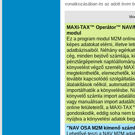
vonatkozásában és az adott éven be
Mo
MAXI-TAX™ Operátor™ NAV/
modul
Ez a program modul M2M online 
képes adatokat elérni, illetve l
adatbázisaiból. Néhány egérkatt
cég, minden bejövő számlája, k
pénztárgépeinek naplóállománya
könyvelést végző személy MAXI
megtekinthetők, elemezhetők, ki
további kapcsolódó szolgáltatás
átalakítások nélkül, automatiz
importálhatók a könyvelésbe. Ni
könyvelő számla import adatállo
vagy manuálisan import adatáll
online felületeiről, a MAXI‑TA
gondoskodik, eddig soha nem ta
nyújtva a könyvelési adatok beg
"NAV OSA M2M kimenő száml
Lehetővé teszi a NAV M2M adatka