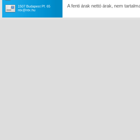
A fenti árak nettó árak, nem tartal
1507 Budapest Pf. 65
ntx@ntx.hu