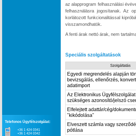
az alapprogram felhasználási évév
felhasználásra jogosítanak. Az o
korlátozott funkcionalitással kipró
visszamondhatók.
A fenti árak nettó árak, nem tartal
Speciális szolgáltatások
Szolgáltatás
Egyedi megrendelés alapján tör
bevizsgálás, ellenőrzés, konvert
adatimport
Az Elektronikus Ügyfélszolgála
szükséges azonosító/jelszó cse
Elfelejtett adattár/cég/dokumen
"kikódolása"
Telefonos Ügyfélszolgálat:
Elveszett számla vagy szerződ
pótlása
+36 1 424 0341
+36 1 424 0342