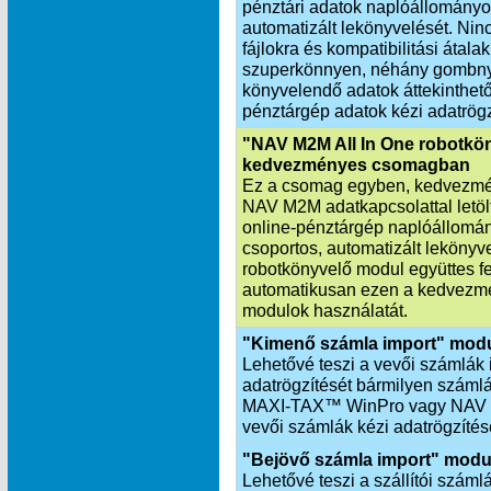
pénztári adatok naplóállományo
automatizált lekönyvelését. Nin
fájlokra és kompatibilitási átala
szuperkönnyen, néhány gombnyo
könyvelendő adatok áttekinthetők
pénztárgép adatok kézi adatrögz
"NAV M2M All In One robotkö
kedvezményes csomagban
Ez a csomag egyben, kedvezmén
NAV M2M adatkapcsolattal letöltö
online-pénztárgép naplóállomá
csoportos, automatizált leköny
robotkönyvelő modul együttes f
automatikusan ezen a kedvezmé
modulok használatát.
"Kimenő számla import" mod
Lehetővé teszi a vevői számlák 
adatrögzítését bármilyen számlá
MAXI‑TAX™ WinPro vagy NAV X
vevői számlák kézi adatrögzítés
"Bejövő számla import" modu
Lehetővé teszi a szállítói száml