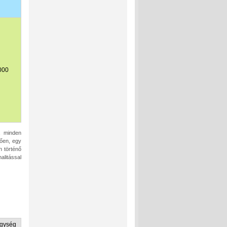
000
l, minden
zően, egy
 történő
alitással
gység