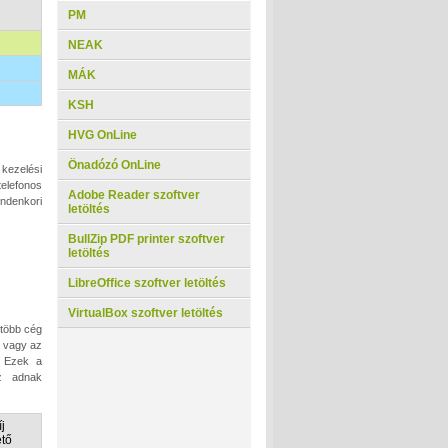
PM
NEAK
MÁK
KSH
HVG OnLine
Önadózó OnLine
kezelési
elefonos
Adobe Reader szoftver
indenkori
letöltés
BullZip PDF printer szoftver
letöltés
LibreOffice szoftver letöltés
VirtualBox szoftver letöltés
 több cég
, vagy az
. Ezek a
oz adnak
j
ető