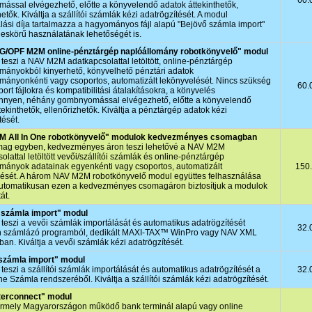
60.
ssal elvégezhető, előtte a könyvelendő adatok áttekinthetők,
etők. Kiváltja a szállítói számlák kézi adatrögzítését. A modul
lási díja tartalmazza a hagyományos fájl alapú "Bejövő számla import"
jeskörű használatának lehetőségét is.
/OPF M2M online-pénztárgép naplóállomány robotkönyvelő" modul
teszi a NAV M2M adatkapcsolattal letöltött, online-pénztárgép
mányokból kinyerhető, könyvelhető pénztári adatok
mányonkénti vagy csoportos, automatizált lekönyvelését. Nincs szükség
60.
port fájlokra és kompatibilitási átalakításokra, a könyvelés
nnyen, néhány gombnyomással elvégezhető, előtte a könyvelendő
tekinthetők, ellenőrizhetők. Kiváltja a pénztárgép adatok kézi
tését.
 All In One robotkönyvelő" modulok kedvezményes csomagban
mag egyben, kedvezményes áron teszi lehetővé a NAV M2M
olattal letöltött vevői/szállítói számlák és online-pénztárgép
mányok adatainak egyenkénti vagy csoportos, automatizált
150
lését. A három NAV M2M robotkönyvelő modul együttes felhasználása
automatikusan ezen a kedvezményes csomagáron biztosítjuk a modulok
át.
számla import" modul
teszi a vevői számlák importálását és automatikus adatrögzítését
32.
n számlázó programból, dedikált MAXI‑TAX™ WinPro vagy NAV XML
an. Kiváltja a vevői számlák kézi adatrögzítését.
számla import" modul
teszi a szállítói számlák importálását és automatikus adatrögzítését a
32.
e Számla rendszeréből. Kiváltja a szállítói számlák kézi adatrögzítését.
terconnect" modul
rmely Magyarországon működő bank terminál alapú vagy online