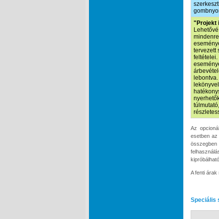
szerkeszt
gombnyom
"Projekt 
Lehetővé 
mindenre 
eseményei
tervezett
feltétele
események
árbevétel
lebontva.
lekönyvel
hatékonys
nyerhetők
túlmutató
részletes
Az opcionál
esetben az 
összegben 
felhasználá
kipróbálhat
A fenti ára
Speciális 