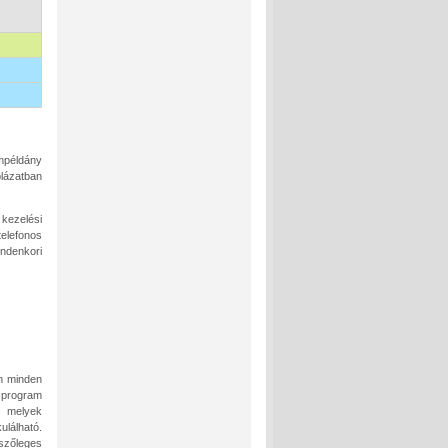
ampéldány
lázatban
kezelési
elefonos
indenkori
em minden
a program
, melyek
lálható.
szőleges