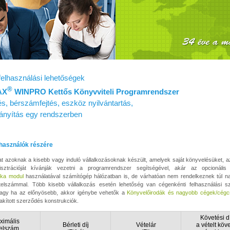
felhasználási lehetőségek
®
AX
WINPRO Kettős Könyvviteli Programrendszer
s, bérszámfejtés, eszköz nyilvántartás,
irányítás egy rendszerben
lhasználók részére
at azoknak a kisebb vagy induló vállalkozásoknak készült, amelyek saját könyvelésüket, 
sztrációját kívánják vezetni a programrendszer segítségével, akár az opcionáli
ka modul
használatával számítógép hálózatban is, de várhatóan nem rendelkeznek túl n
ételszámmal. Több kisebb vállalkozás esetén lehetőség van cégenkénti felhasználási s
vagy ha az előnyösebb, akkor igénybe vehetők a
Könyvelőirodák és nagyobb cégek/cégc
akított szerződés konstrukciók.
Követési dí
ximális
Bérleti díj
Vételár
a vételt köv
telszám