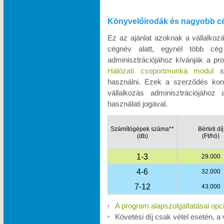
Könyvelőirodák és nagyobb c
Ez az ajánlat azoknak a vállalko
cégnév alatt, egynél több cég
adminisztrációjához kívánják a pro
Hálózati csoportmunka modul
se
használni. Ezek a szerződés kon
vállalkozás adminisztrációjához
használati jogával.
Számítógépek száma**
Bérleti díj
(db)
(Ft/hó)
1-3
29.000
4-6
32.000
7-12
43.000
A program alapszolgáltatásai opc
!
Követési díj csak vétel esetén, a 
*