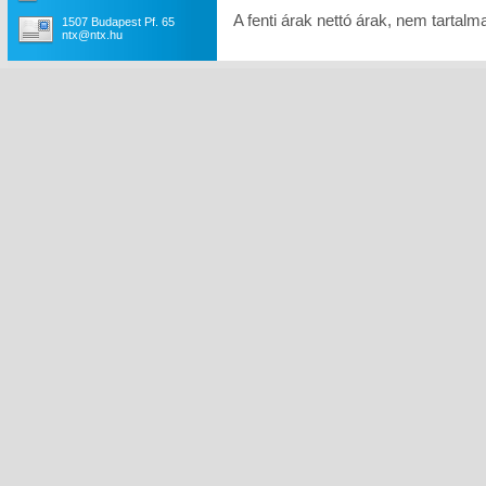
A fenti árak nettó árak, nem tartal
1507 Budapest Pf. 65
ntx@ntx.hu