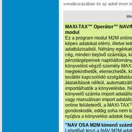
vonatkozásában és az adott éven be
Mo
MAXI-TAX™ Operátor™ NAV/
modul
Ez a program modul M2M online 
képes adatokat elérni, illetve l
adatbázisaiból. Néhány egérkatt
cég, minden bejövő számlája, k
pénztárgépeinek naplóállománya
könyvelést végző személy MAXI
megtekinthetők, elemezhetők, ki
további kapcsolódó szolgáltatás
átalakítások nélkül, automatiz
importálhatók a könyvelésbe. Ni
könyvelő számla import adatállo
vagy manuálisan import adatáll
online felületeiről, a MAXI‑TA
gondoskodik, eddig soha nem ta
nyújtva a könyvelési adatok beg
"NAV OSA M2M kimenő száml
Lehetővé teszi a NAV M2M adatka