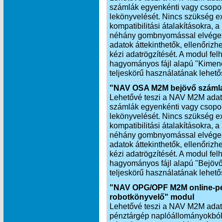
számlák egyenkénti vagy csopor
lekönyvelését. Nincs szükség exp
kompatibilitási átalakításokra,
néhány gombnyomással elvégezh
adatok áttekinthetők, ellenőrizh
kézi adatrögzítését. A modul fel
hagyományos fájl alapú "Kimen
teljeskörű használatának lehető
"NAV OSA M2M bejövő számla
Lehetővé teszi a NAV M2M adatkap
számlák egyenkénti vagy csopor
lekönyvelését. Nincs szükség exp
kompatibilitási átalakításokra,
néhány gombnyomással elvégezh
adatok áttekinthetők, ellenőrizhe
kézi adatrögzítését. A modul fel
hagyományos fájl alapú "Bejöv
teljeskörű használatának lehető
"NAV OPG/OPF M2M online-pé
robotkönyvelő" modul
Lehetővé teszi a NAV M2M adatkap
pénztárgép naplóállományokból 