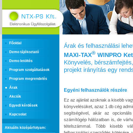
Főoldal
Árak és felhasználási leh
Demo tájékoztató
®
MAXI‑TAX
WINPRO Kett
Könyvelés, bérszámfejtés,
Demo letöltés
projekt irányítás egy ren
Program szolgáltatások
Program megrendelés
Árak
Egyéni felhasználók részére
Akciók
Ez az ajánlat azoknak a kisebb vag
Egyedi kérdések
könyvelésüket, azaz 1 db cég admin
segítségével, akár az opcionáli
Kapcsolat
számítógép hálózatban is, de várh
tételszámmal. Több kisebb vál
Aktuális középárfolyam:
felhasználási szerződés kötésére, 