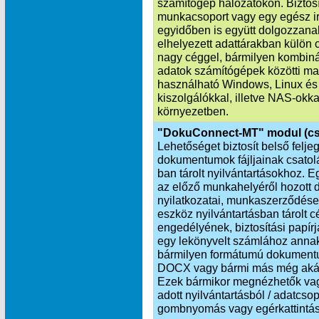
számítógép hálózatokon. Biztosí
munkacsoport vagy egy egész i
egyidőben is együtt dolgozzana
elhelyezett adattárakban külön 
nagy céggel, bármilyen kombinác
adatok számítógépek közötti ma
használható Windows, Linux és
kiszolgálókkal, illetve NAS-okka
környezetben.
"DokuConnect-MT" modul (cs
Lehetőséget biztosít belső felj
dokumentumok fájljainak csat
ban tárolt nyilvántartásokhoz. 
az előző munkahelyéről hozott d
nyilatkozatai, munkaszerződése
eszköz nyilvántartásban tárolt 
engedélyének, biztosítási papí
egy lekönyvelt számlához annak
bármilyen formátumú dokumentu
DOCX vagy bármi más még akár h
Ezek bármikor megnézhetők vagy
adott nyilvántartásból / adatcs
gombnyomás vagy egérkattintás