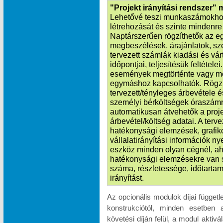
"Projekt irányítási rendszer"
Lehetővé teszi munkaszámokhoz
létrehozását és szinte mindenre k
Naptárszerűen rögzíthetők az e
megbeszélések, árajánlatok, sze
tervezett számlák kiadási és vá
időpontjai, teljesítésük feltétele
események megtörténte vagy m
egymáshoz kapcsolhatók. Rögzít
tervezett/tényleges árbevétele é
személyi bérköltségek óraszámr
automatikusan átvehetők a proje
árbevétel/költség adatai. A terv
hatékonysági elemzések, grafik
vállalatirányítási információk n
eszköz minden olyan cégnél, ah
hatékonysági elemzésekre van 
száma, részletessége, időtartam
irányítást.
Az opcionális modulok díjai függet
konstrukciótól, minden esetben 
követési díján felül, a modul akti