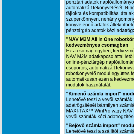
pénztári adatok naplóállományo
automatizált lekönyvelését. Nin
fájlokra és kompatibilitási átala
szuperkönnyen, néhány gombnyo
könyvelendő adatok áttekinthetők
pénztárgép adatok kézi adatrögz
"NAV M2M All In One robotkö
kedvezményes csomagban
Ez a csomag egyben, kedvezmén
NAV M2M adatkapcsolattal letöltö
online-pénztárgép naplóállomá
csoportos, automatizált leköny
robotkönyvelő modul együttes f
automatikusan ezen a kedvezmé
modulok használatát.
"Kimenő számla import" mod
Lehetővé teszi a vevői számlák 
adatrögzítését bármilyen számlá
MAXI‑TAX™ WinPro vagy NAV X
vevői számlák kézi adatrögzítés
"Bejövő számla import" modu
Lehetővé teszi a szállítói száml