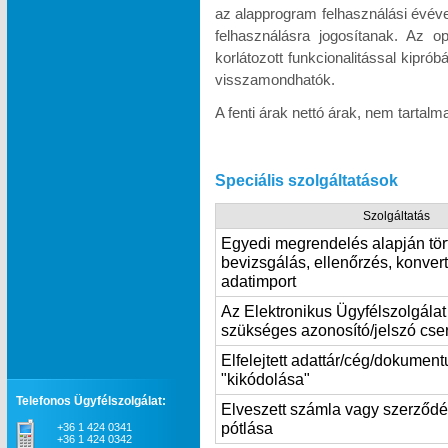
az alapprogram felhasználási évév
felhasználásra jogosítanak. Az o
korlátozott funkcionalitással kipró
visszamondhatók.
A fenti árak nettó árak, nem tartal
Speciális szolgáltatások
Szolgáltatás
Egyedi megrendelés alapján tör
bevizsgálás, ellenőrzés, konvert
adatimport
Az Elektronikus Ügyfélszolgála
szükséges azonosító/jelszó cse
Elfelejtett adattár/cég/dokumen
"kikódolása"
Telefonos Ügyfélszolgálat:
Elveszett számla vagy szerződ
pótlása
+36 1 424 0341
+36 1 424 0342