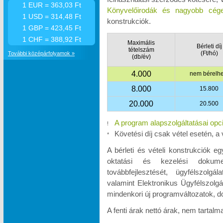
1 EUR = 363,03 Ft
Könyvelőirodák és nagyobb cége
1 USD = 314,48 Ft
konstrukciók.
1 GBP = 423,45 Ft
1 CHF = 388,92 Ft
Maximális
Bérleti díj
tételszám
(Ft/hó)
További középárfolyamok »
(db/év)
4.000
nem bérelhe
8.000
15.800
20.000
20.500
A program alapszolgáltatásai opc
!
Követési díj csak vétel esetén, a 
*
A bérleti és vételi konstrukciók e
oktatási és kezelési dokumen
továbbfejlesztését, ügyfélszolgá
valamint Elektronikus Ügyfélszolgá
mindenkori új programváltozatok, d
A fenti árak nettó árak, nem tartal