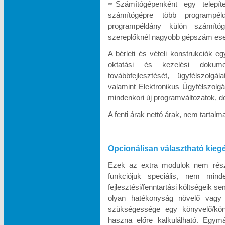
Számítógépenként egy telepít
**
számítógépre több programpél
programpéldány külön számítóg
szereplőknél nagyobb gépszám eseté
A bérleti és vételi konstrukciók e
oktatási és kezelési dokumen
továbbfejlesztését, ügyfélszolgá
valamint Elektronikus Ügyfélszolgá
mindenkori új programváltozatok, d
A fenti árak nettó árak, nem tartal
Opcionálisan választható kieg
Ezek az extra modulok nem része
funkciójuk speciális, nem minde
fejlesztési/fenntartási költségeik s
olyan hatékonyság növelő vagy k
szükségessége egy könyvelő/köny
haszna előre kalkulálható. Egymá