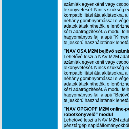
számlák egyenkénti vagy csopor
lekönyvelését. Nincs szükség exp
kompatibilitási átalakításokra,
néhány gombnyomással elvégezh
adatok áttekinthetők, ellenőrizh
kézi adatrögzítését. A modul fel
hagyományos fájl alapú "Kimen
teljeskörű használatának lehető
"NAV OSA M2M bejövő számla
Lehetővé teszi a NAV M2M adatkap
számlák egyenkénti vagy csopor
lekönyvelését. Nincs szükség exp
kompatibilitási átalakításokra,
néhány gombnyomással elvégezh
adatok áttekinthetők, ellenőrizhe
kézi adatrögzítését. A modul fel
hagyományos fájl alapú "Bejöv
teljeskörű használatának lehető
"NAV OPG/OPF M2M online-pé
robotkönyvelő" modul
Lehetővé teszi a NAV M2M adatkap
pénztárgép naplóállományokból 