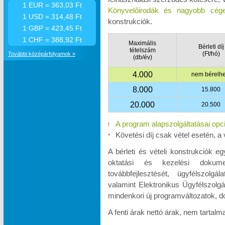
1 EUR = 363,03 Ft
Könyvelőirodák és nagyobb cége
1 USD = 314,48 Ft
konstrukciók.
1 GBP = 423,45 Ft
1 CHF = 388,92 Ft
Maximális
Bérleti díj
tételszám
(Ft/hó)
További középárfolyamok »
(db/év)
4.000
nem bérelhe
8.000
15.800
20.000
20.500
A program alapszolgáltatásai opc
!
Követési díj csak vétel esetén, a 
*
A bérleti és vételi konstrukciók e
oktatási és kezelési dokumen
továbbfejlesztését, ügyfélszolgá
valamint Elektronikus Ügyfélszolgá
mindenkori új programváltozatok, d
A fenti árak nettó árak, nem tartal