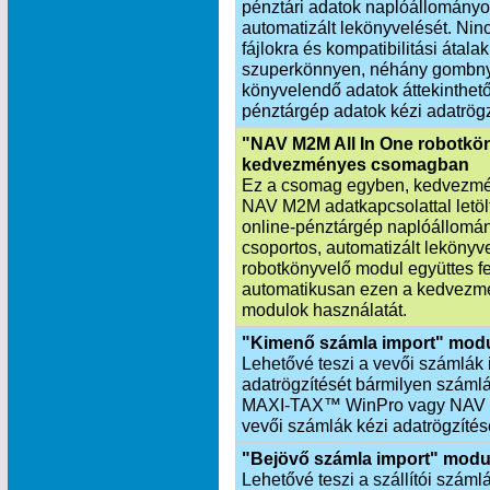
pénztári adatok naplóállományo
automatizált lekönyvelését. Nin
fájlokra és kompatibilitási átala
szuperkönnyen, néhány gombnyo
könyvelendő adatok áttekinthetők
pénztárgép adatok kézi adatrögz
"NAV M2M All In One robotkö
kedvezményes csomagban
Ez a csomag egyben, kedvezmén
NAV M2M adatkapcsolattal letöltö
online-pénztárgép naplóállomá
csoportos, automatizált leköny
robotkönyvelő modul együttes f
automatikusan ezen a kedvezmé
modulok használatát.
"Kimenő számla import" mod
Lehetővé teszi a vevői számlák 
adatrögzítését bármilyen számlá
MAXI‑TAX™ WinPro vagy NAV X
vevői számlák kézi adatrögzítés
"Bejövő számla import" modu
Lehetővé teszi a szállítói száml