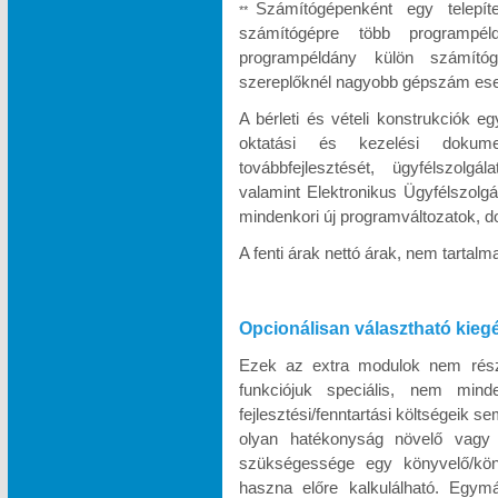
Számítógépenként egy telepít
**
számítógépre több programpél
programpéldány külön számítóg
szereplőknél nagyobb gépszám eseté
A bérleti és vételi konstrukciók e
oktatási és kezelési dokumen
továbbfejlesztését, ügyfélszolgá
valamint Elektronikus Ügyfélszolgá
mindenkori új programváltozatok, d
A fenti árak nettó árak, nem tartal
Opcionálisan választható kieg
Ezek az extra modulok nem része
funkciójuk speciális, nem minde
fejlesztési/fenntartási költségeik s
olyan hatékonyság növelő vagy k
szükségessége egy könyvelő/köny
haszna előre kalkulálható. Egymá