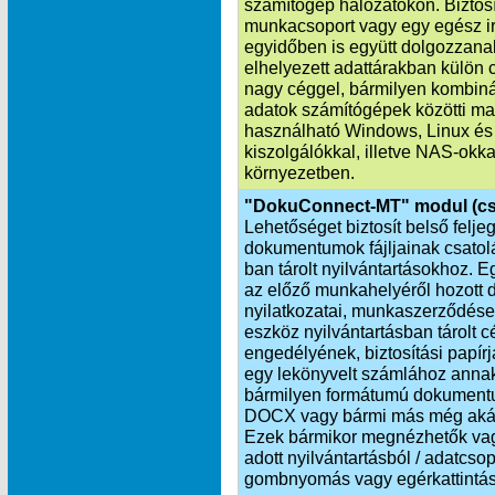
számítógép hálózatokon. Biztosí
munkacsoport vagy egy egész i
egyidőben is együtt dolgozzana
elhelyezett adattárakban külön 
nagy céggel, bármilyen kombinác
adatok számítógépek közötti ma
használható Windows, Linux és
kiszolgálókkal, illetve NAS-okka
környezetben.
"DokuConnect-MT" modul (cs
Lehetőséget biztosít belső felj
dokumentumok fájljainak csat
ban tárolt nyilvántartásokhoz. 
az előző munkahelyéről hozott d
nyilatkozatai, munkaszerződése
eszköz nyilvántartásban tárolt 
engedélyének, biztosítási papí
egy lekönyvelt számlához annak
bármilyen formátumú dokumentu
DOCX vagy bármi más még akár h
Ezek bármikor megnézhetők vagy
adott nyilvántartásból / adatcs
gombnyomás vagy egérkattintás