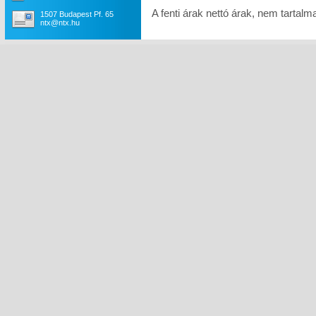
A fenti árak nettó árak, nem tartal
1507 Budapest Pf. 65
ntx@ntx.hu