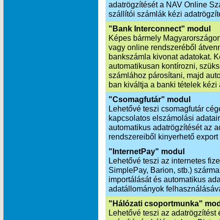
adatrögzítését a NAV Online Szá
szállítói számlák kézi adatrögzít
"Bank Interconnect" modul
Képes bármely Magyarországon
vagy online rendszeréből átvenn
bankszámla kivonat adatokat. K
automatikusan kontírozni, szük
számlához párosítani, majd aut
ban kiváltja a banki tételek kézi
"Csomagfutár" modul
Lehetővé teszi csomagfutár cég
kapcsolatos elszámolási adatai
automatikus adatrögzítését az ad
rendszereiből kinyerhető export
"InternetPay" modul
Lehetővé teszi az internetes fiz
SimplePay, Barion, stb.) szárm
importálását és automatikus ada
adatállományok felhasználásáva
"Hálózati csoportmunka" mo
Lehetővé teszi az adatrögzítést 