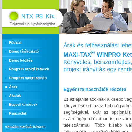
Főoldal
Árak és felhasználási leh
Demo tájékoztató
®
MAXI‑TAX
WINPRO Kett
Könyvelés, bérszámfejtés,
Demo letöltés
projekt irányítás egy ren
Program szolgáltatások
Program megrendelés
Árak
Egyéni felhasználók részére
Akciók
Ez az ajánlat azoknak a kisebb vag
Egyedi kérdések
könyvelésüket, azaz 1 db cég admin
segítségével, akár az opcionáli
Kapcsolat
számítógép hálózatban is, de várh
tételszámmal. Több kisebb vál
Aktuális középárfolyam:
felhasználási szerződés kötésére, 