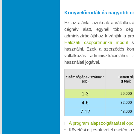
Könyvelőirodák és nagyobb c
Ez az ajánlat azoknak a vállalko
cégnév alatt, egynél több cég
adminisztrációjához kívánják a pro
Hálózati csoportmunka modul
se
használni. Ezek a szerződés kon
vállalkozás adminisztrációjához
használati jogával.
Számítógépek száma**
Bérleti díj
(db)
(Ft/hó)
1-3
29.000
4-6
32.000
7-12
43.000
A program alapszolgáltatásai opc
!
Követési díj csak vétel esetén, a 
*