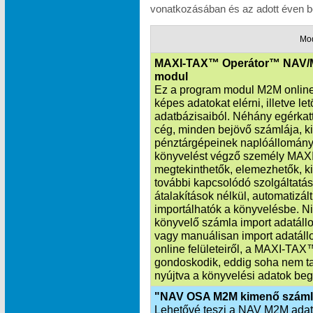
vonatkozásában és az adott éven be
Mo
MAXI-TAX™ Operátor™ NAV/
modul
Ez a program modul M2M online 
képes adatokat elérni, illetve l
adatbázisaiból. Néhány egérkatt
cég, minden bejövő számlája, k
pénztárgépeinek naplóállománya
könyvelést végző személy MAXI
megtekinthetők, elemezhetők, ki
további kapcsolódó szolgáltatás
átalakítások nélkül, automatiz
importálhatók a könyvelésbe. Ni
könyvelő számla import adatállo
vagy manuálisan import adatáll
online felületeiről, a MAXI‑TA
gondoskodik, eddig soha nem ta
nyújtva a könyvelési adatok beg
"NAV OSA M2M kimenő száml
Lehetővé teszi a NAV M2M adatka