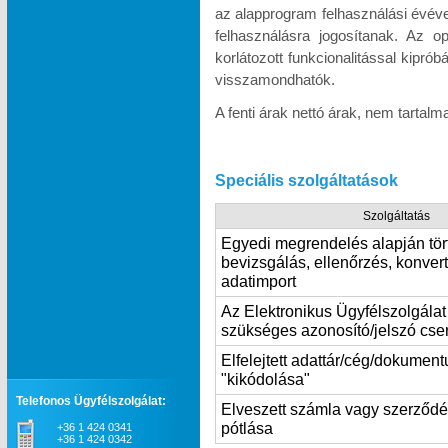
az alapprogram felhasználási évév
felhasználásra jogosítanak. Az o
korlátozott funkcionalitással kipró
visszamondhatók.
A fenti árak nettó árak, nem tartal
Speciális szolgáltatások
Szolgáltatás
Egyedi megrendelés alapján tör
bevizsgálás, ellenőrzés, konvert
adatimport
Az Elektronikus Ügyfélszolgála
szükséges azonosító/jelszó cse
Elfelejtett adattár/cég/dokumen
"kikódolása"
Telefonos Ügyfélszolgálat:
Elveszett számla vagy szerződ
pótlása
+36 1 424 0341
+36 1 424 0342