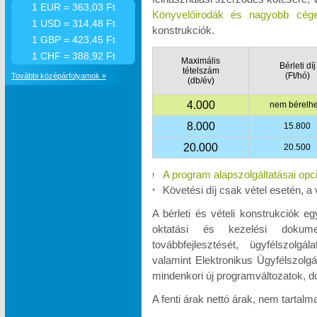
1 EUR = 363,03 Ft
Könyvelőirodák és nagyobb cége
1 USD = 314,48 Ft
konstrukciók.
1 GBP = 423,45 Ft
1 CHF = 388,92 Ft
Maximális
Bérleti díj
tételszám
(Ft/hó)
További középárfolyamok »
(db/év)
4.000
nem bérelhe
8.000
15.800
20.000
20.500
A program alapszolgáltatásai opc
!
Követési díj csak vétel esetén, a 
*
A bérleti és vételi konstrukciók e
oktatási és kezelési dokumen
továbbfejlesztését, ügyfélszolgá
valamint Elektronikus Ügyfélszolgá
mindenkori új programváltozatok, d
A fenti árak nettó árak, nem tartal