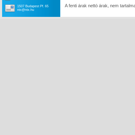
A fenti árak nettó árak, nem tartal
1507 Budapest Pf. 65
ntx@ntx.hu