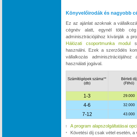
Könyvelőirodák és nagyobb c
Ez az ajánlat azoknak a vállalko
cégnév alatt, egynél több cég
adminisztrációjához kívánják a pro
Hálózati csoportmunka modul
se
használni. Ezek a szerződés kon
vállalkozás adminisztrációjához
használati jogával.
Számítógépek száma**
Bérleti díj
(db)
(Ft/hó)
1-3
29.000
4-6
32.000
7-12
43.000
A program alapszolgáltatásai opc
!
Követési díj csak vétel esetén, a 
*