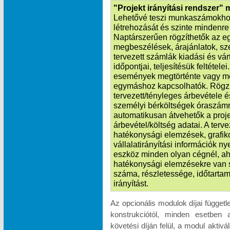
"Projekt irányítási rendszer"
Lehetővé teszi munkaszámokhoz
létrehozását és szinte mindenre k
Naptárszerűen rögzíthetők az e
megbeszélések, árajánlatok, sze
tervezett számlák kiadási és vá
időpontjai, teljesítésük feltétele
események megtörténte vagy m
egymáshoz kapcsolhatók. Rögzít
tervezett/tényleges árbevétele é
személyi bérköltségek óraszámr
automatikusan átvehetők a proje
árbevétel/költség adatai. A terv
hatékonysági elemzések, grafik
vállalatirányítási információk n
eszköz minden olyan cégnél, ah
hatékonysági elemzésekre van 
száma, részletessége, időtartam
irányítást.
Az opcionális modulok díjai függet
konstrukciótól, minden esetben 
követési díján felül, a modul akti