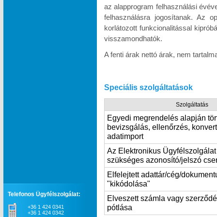
az alapprogram felhasználási évév
felhasználásra jogosítanak. Az o
korlátozott funkcionalitással kipró
visszamondhatók.
A fenti árak nettó árak, nem tartal
Speciális szolgáltatások
Szolgáltatás
Egyedi megrendelés alapján tör
bevizsgálás, ellenőrzés, konvert
adatimport
Az Elektronikus Ügyfélszolgála
szükséges azonosító/jelszó cse
Elfelejtett adattár/cég/dokumen
"kikódolása"
Telefonos Ügyfélszolgálat:
Elveszett számla vagy szerződ
pótlása
+36 1 424 0341
+36 1 424 0342