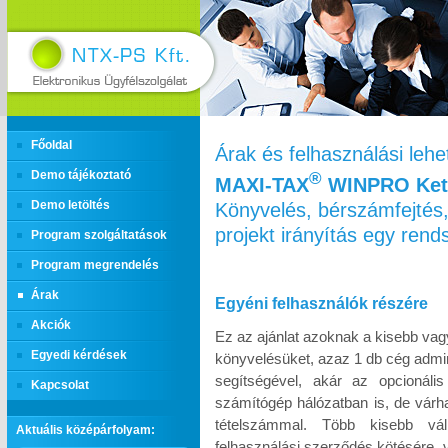
Főoldal
Árak és felhasználási leh
Demo tájékoztató
®
MAXI‑TAX
WINPRO Kett
Könyvelés, bérszámfejtés,
Demo letöltés
projekt irányítás egy ren
Program szolgáltatások
Program megrendelés
Árak
Egyéni felhasználók részére
Akciók
Ez az ajánlat azoknak a kisebb vag
Egyedi kérdések
könyvelésüket, azaz 1 db cég admin
segítségével, akár az opcionáli
Kapcsolat
számítógép hálózatban is, de várh
tételszámmal. Több kisebb vál
Aktuális középárfolyam:
felhasználási szerződés kötésére, 