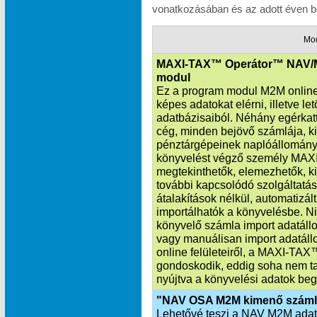
vonatkozásában és az adott éven be
Mo
MAXI-TAX™ Operátor™ NAV/
modul
Ez a program modul M2M online 
képes adatokat elérni, illetve l
adatbázisaiból. Néhány egérkatt
cég, minden bejövő számlája, k
pénztárgépeinek naplóállománya
könyvelést végző személy MAXI
megtekinthetők, elemezhetők, ki
további kapcsolódó szolgáltatás
átalakítások nélkül, automatiz
importálhatók a könyvelésbe. Ni
könyvelő számla import adatállo
vagy manuálisan import adatáll
online felületeiről, a MAXI‑TA
gondoskodik, eddig soha nem ta
nyújtva a könyvelési adatok beg
"NAV OSA M2M kimenő száml
Lehetővé teszi a NAV M2M adatka