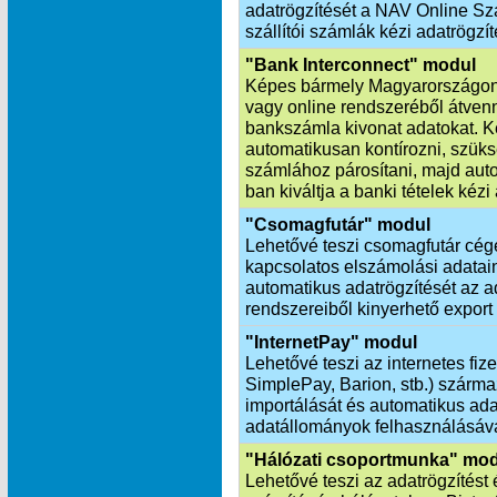
adatrögzítését a NAV Online Szá
szállítói számlák kézi adatrögzít
"Bank Interconnect" modul
Képes bármely Magyarországon
vagy online rendszeréből átvenn
bankszámla kivonat adatokat. K
automatikusan kontírozni, szük
számlához párosítani, majd aut
ban kiváltja a banki tételek kézi
"Csomagfutár" modul
Lehetővé teszi csomagfutár cég
kapcsolatos elszámolási adatai
automatikus adatrögzítését az ad
rendszereiből kinyerhető export
"InternetPay" modul
Lehetővé teszi az internetes fiz
SimplePay, Barion, stb.) szárm
importálását és automatikus ada
adatállományok felhasználásáva
"Hálózati csoportmunka" mo
Lehetővé teszi az adatrögzítést 