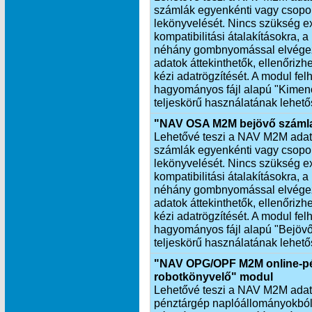
számlák egyenkénti vagy csopor
lekönyvelését. Nincs szükség exp
kompatibilitási átalakításokra,
néhány gombnyomással elvégezh
adatok áttekinthetők, ellenőrizh
kézi adatrögzítését. A modul fel
hagyományos fájl alapú "Kimen
teljeskörű használatának lehető
"NAV OSA M2M bejövő számla
Lehetővé teszi a NAV M2M adatkap
számlák egyenkénti vagy csopor
lekönyvelését. Nincs szükség exp
kompatibilitási átalakításokra,
néhány gombnyomással elvégezh
adatok áttekinthetők, ellenőrizhe
kézi adatrögzítését. A modul fel
hagyományos fájl alapú "Bejöv
teljeskörű használatának lehető
"NAV OPG/OPF M2M online-pé
robotkönyvelő" modul
Lehetővé teszi a NAV M2M adatkap
pénztárgép naplóállományokból 