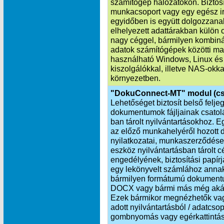
számítógép hálózatokon. Biztosí
munkacsoport vagy egy egész i
egyidőben is együtt dolgozzana
elhelyezett adattárakban külön 
nagy céggel, bármilyen kombinác
adatok számítógépek közötti ma
használható Windows, Linux és
kiszolgálókkal, illetve NAS-okka
környezetben.
"DokuConnect-MT" modul (cs
Lehetőséget biztosít belső felj
dokumentumok fájljainak csat
ban tárolt nyilvántartásokhoz. 
az előző munkahelyéről hozott d
nyilatkozatai, munkaszerződése
eszköz nyilvántartásban tárolt 
engedélyének, biztosítási papí
egy lekönyvelt számlához annak
bármilyen formátumú dokumentu
DOCX vagy bármi más még akár h
Ezek bármikor megnézhetők vagy
adott nyilvántartásból / adatcs
gombnyomás vagy egérkattintás