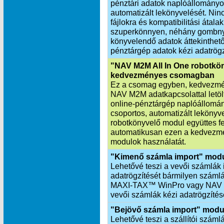
pénztári adatok naplóállományo
automatizált lekönyvelését. Nin
fájlokra és kompatibilitási átala
szuperkönnyen, néhány gombnyo
könyvelendő adatok áttekinthetők
pénztárgép adatok kézi adatrögz
"NAV M2M All In One robotkö
kedvezményes csomagban
Ez a csomag egyben, kedvezmén
NAV M2M adatkapcsolattal letöltö
online-pénztárgép naplóállomá
csoportos, automatizált leköny
robotkönyvelő modul együttes f
automatikusan ezen a kedvezmé
modulok használatát.
"Kimenő számla import" mod
Lehetővé teszi a vevői számlák 
adatrögzítését bármilyen számlá
MAXI‑TAX™ WinPro vagy NAV X
vevői számlák kézi adatrögzítés
"Bejövő számla import" modu
Lehetővé teszi a szállítói száml