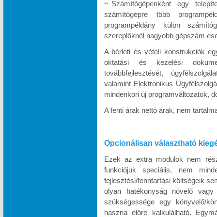
Számítógépenként egy telepít
**
számítógépre több programpél
programpéldány külön számítóg
szereplőknél nagyobb gépszám eseté
A bérleti és vételi konstrukciók e
oktatási és kezelési dokumen
továbbfejlesztését, ügyfélszolgá
valamint Elektronikus Ügyfélszolgá
mindenkori új programváltozatok, d
A fenti árak nettó árak, nem tartal
Opcionálisan választható kieg
Ezek az extra modulok nem része
funkciójuk speciális, nem minde
fejlesztési/fenntartási költségeik s
olyan hatékonyság növelő vagy k
szükségessége egy könyvelő/köny
haszna előre kalkulálható. Egymá