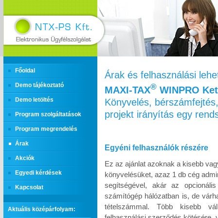
Főoldal
Árak és felhasználási leh
Demo tájékoztató
®
MAXI‑TAX
WINPRO Kett
Könyvelés, bérszámfejtés,
Demo letöltés
projekt irányítás egy ren
Program szolgáltatások
Program megrendelés
Árak
Egyéni felhasználók részére
Akciók
Ez az ajánlat azoknak a kisebb vag
Egyedi kérdések
könyvelésüket, azaz 1 db cég admin
segítségével, akár az opcionáli
Kapcsolat
számítógép hálózatban is, de várh
tételszámmal. Több kisebb vál
Aktuális középárfolyam:
felhasználási szerződés kötésére, 