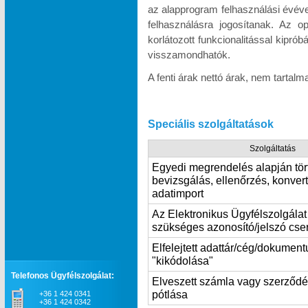
az alapprogram felhasználási évév
felhasználásra jogosítanak. Az o
korlátozott funkcionalitással kipró
visszamondhatók.
A fenti árak nettó árak, nem tartal
Speciális szolgáltatások
Szolgáltatás
Egyedi megrendelés alapján tör
bevizsgálás, ellenőrzés, konvert
adatimport
Az Elektronikus Ügyfélszolgála
szükséges azonosító/jelszó cse
Elfelejtett adattár/cég/dokumen
"kikódolása"
Telefonos Ügyfélszolgálat:
Elveszett számla vagy szerződ
pótlása
+36 1 424 0341
+36 1 424 0342