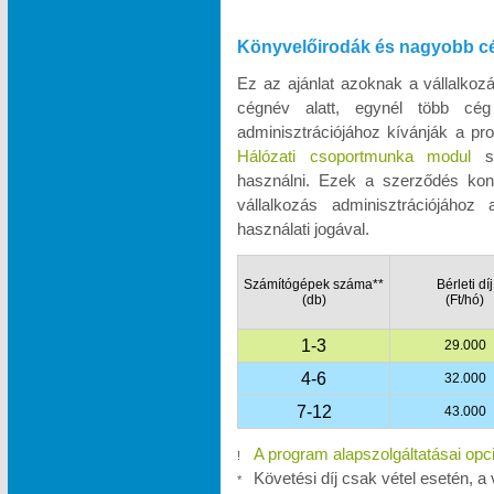
Könyvelőirodák és nagyobb c
Ez az ajánlat azoknak a vállalko
cégnév alatt, egynél több cég
adminisztrációjához kívánják a pro
Hálózati csoportmunka modul
se
használni. Ezek a szerződés kon
vállalkozás adminisztrációjához
használati jogával.
Számítógépek száma**
Bérleti díj
(db)
(Ft/hó)
1-3
29.000
4-6
32.000
7-12
43.000
A program alapszolgáltatásai opc
!
Követési díj csak vétel esetén, a 
*