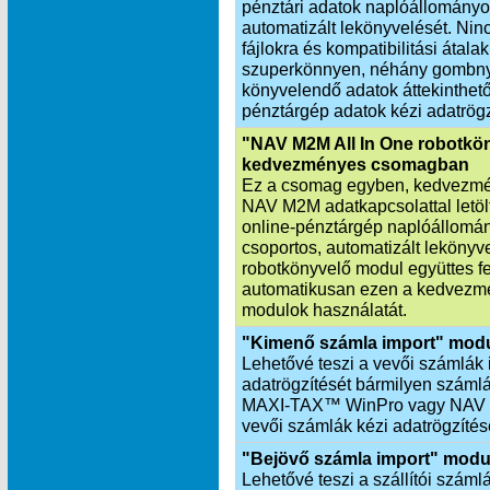
pénztári adatok naplóállományo
automatizált lekönyvelését. Nin
fájlokra és kompatibilitási átala
szuperkönnyen, néhány gombnyo
könyvelendő adatok áttekinthetők
pénztárgép adatok kézi adatrögz
"NAV M2M All In One robotkö
kedvezményes csomagban
Ez a csomag egyben, kedvezmén
NAV M2M adatkapcsolattal letöltö
online-pénztárgép naplóállomá
csoportos, automatizált leköny
robotkönyvelő modul együttes f
automatikusan ezen a kedvezmé
modulok használatát.
"Kimenő számla import" mod
Lehetővé teszi a vevői számlák 
adatrögzítését bármilyen számlá
MAXI‑TAX™ WinPro vagy NAV X
vevői számlák kézi adatrögzítés
"Bejövő számla import" modu
Lehetővé teszi a szállítói száml