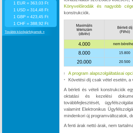
1 EUR = 363,03 Ft
Könyvelőirodák és nagyobb cége
1 USD = 314,48 Ft
konstrukciók.
1 GBP = 423,45 Ft
1 CHF = 388,92 Ft
Maximális
Bérleti díj
tételszám
(Ft/hó)
További középárfolyamok »
(db/év)
4.000
nem bérelhe
8.000
15.800
20.000
20.500
A program alapszolgáltatásai opc
!
Követési díj csak vétel esetén, a 
*
A bérleti és vételi konstrukciók e
oktatási és kezelési dokumen
továbbfejlesztését, ügyfélszolgá
valamint Elektronikus Ügyfélszolgá
mindenkori új programváltozatok, d
A fenti árak nettó árak, nem tartal