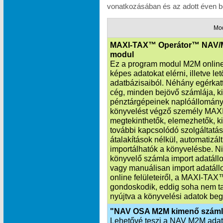
vonatkozásában és az adott éven be
Mo
MAXI-TAX™ Operátor™ NAV/
modul
Ez a program modul M2M online 
képes adatokat elérni, illetve l
adatbázisaiból. Néhány egérkatt
cég, minden bejövő számlája, k
pénztárgépeinek naplóállománya
könyvelést végző személy MAXI
megtekinthetők, elemezhetők, ki
további kapcsolódó szolgáltatás
átalakítások nélkül, automatiz
importálhatók a könyvelésbe. Ni
könyvelő számla import adatállo
vagy manuálisan import adatáll
online felületeiről, a MAXI‑TA
gondoskodik, eddig soha nem ta
nyújtva a könyvelési adatok beg
"NAV OSA M2M kimenő száml
Lehetővé teszi a NAV M2M adatka