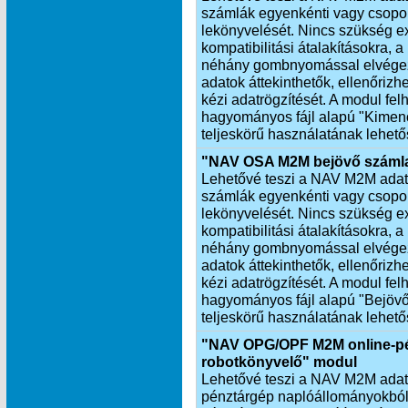
számlák egyenkénti vagy csopor
lekönyvelését. Nincs szükség exp
kompatibilitási átalakításokra,
néhány gombnyomással elvégezh
adatok áttekinthetők, ellenőrizh
kézi adatrögzítését. A modul fel
hagyományos fájl alapú "Kimen
teljeskörű használatának lehető
"NAV OSA M2M bejövő számla
Lehetővé teszi a NAV M2M adatkap
számlák egyenkénti vagy csopor
lekönyvelését. Nincs szükség exp
kompatibilitási átalakításokra,
néhány gombnyomással elvégezh
adatok áttekinthetők, ellenőrizhe
kézi adatrögzítését. A modul fel
hagyományos fájl alapú "Bejöv
teljeskörű használatának lehető
"NAV OPG/OPF M2M online-pé
robotkönyvelő" modul
Lehetővé teszi a NAV M2M adatkap
pénztárgép naplóállományokból 