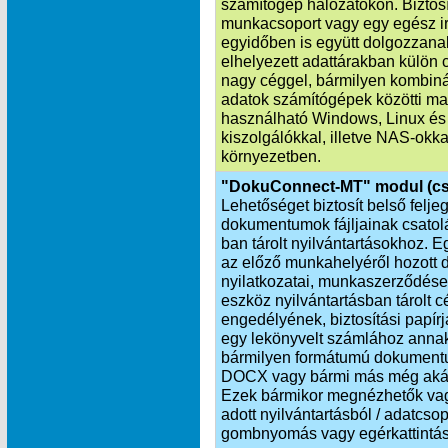
számítógép hálózatokon. Biztosí
munkacsoport vagy egy egész i
egyidőben is együtt dolgozzana
elhelyezett adattárakban külön 
nagy céggel, bármilyen kombinác
adatok számítógépek közötti ma
használható Windows, Linux és
kiszolgálókkal, illetve NAS-okka
környezetben.
"DokuConnect-MT" modul (cs
Lehetőséget biztosít belső felj
dokumentumok fájljainak csat
ban tárolt nyilvántartásokhoz. 
az előző munkahelyéről hozott d
nyilatkozatai, munkaszerződése
eszköz nyilvántartásban tárolt 
engedélyének, biztosítási papí
egy lekönyvelt számlához annak
bármilyen formátumú dokumentu
DOCX vagy bármi más még akár h
Ezek bármikor megnézhetők vagy
adott nyilvántartásból / adatcs
gombnyomás vagy egérkattintás