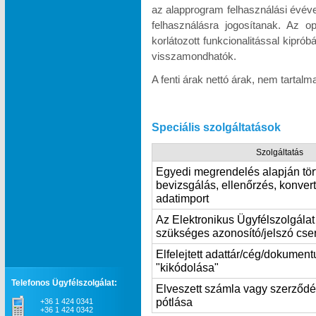
az alapprogram felhasználási évév
felhasználásra jogosítanak. Az o
korlátozott funkcionalitással kipró
visszamondhatók.
A fenti árak nettó árak, nem tartal
Speciális szolgáltatások
Szolgáltatás
Egyedi megrendelés alapján tör
bevizsgálás, ellenőrzés, konvert
adatimport
Az Elektronikus Ügyfélszolgála
szükséges azonosító/jelszó cse
Elfelejtett adattár/cég/dokumen
"kikódolása"
Telefonos Ügyfélszolgálat:
Elveszett számla vagy szerződ
pótlása
+36 1 424 0341
+36 1 424 0342