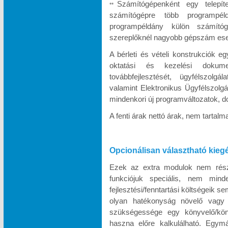
Számítógépenként egy telepít
**
számítógépre több programpél
programpéldány külön számítóg
szereplőknél nagyobb gépszám eseté
A bérleti és vételi konstrukciók e
oktatási és kezelési dokumen
továbbfejlesztését, ügyfélszolgá
valamint Elektronikus Ügyfélszolgá
mindenkori új programváltozatok, d
A fenti árak nettó árak, nem tartal
Opcionálisan választható kieg
Ezek az extra modulok nem része
funkciójuk speciális, nem minde
fejlesztési/fenntartási költségeik s
olyan hatékonyság növelő vagy k
szükségessége egy könyvelő/köny
haszna előre kalkulálható. Egymá