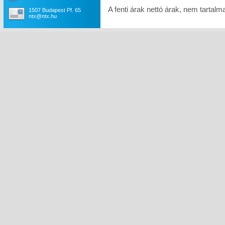
A fenti árak nettó árak, nem tartal
1507 Budapest Pf. 65
ntx@ntx.hu