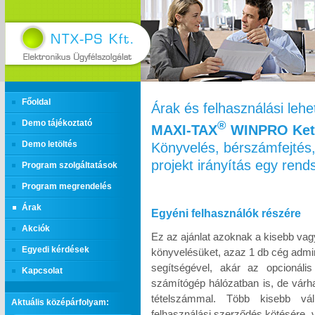
Főoldal
Árak és felhasználási leh
Demo tájékoztató
®
MAXI‑TAX
WINPRO Kett
Könyvelés, bérszámfejtés,
Demo letöltés
projekt irányítás egy ren
Program szolgáltatások
Program megrendelés
Árak
Egyéni felhasználók részére
Akciók
Ez az ajánlat azoknak a kisebb vag
Egyedi kérdések
könyvelésüket, azaz 1 db cég admin
segítségével, akár az opcionáli
Kapcsolat
számítógép hálózatban is, de várh
tételszámmal. Több kisebb vál
Aktuális középárfolyam:
felhasználási szerződés kötésére, 