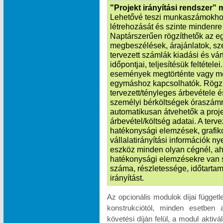
"Projekt irányítási rendszer"
Lehetővé teszi munkaszámokhoz
létrehozását és szinte mindenre k
Naptárszerűen rögzíthetők az e
megbeszélések, árajánlatok, sze
tervezett számlák kiadási és vá
időpontjai, teljesítésük feltétele
események megtörténte vagy m
egymáshoz kapcsolhatók. Rögzít
tervezett/tényleges árbevétele é
személyi bérköltségek óraszámr
automatikusan átvehetők a proje
árbevétel/költség adatai. A terv
hatékonysági elemzések, grafik
vállalatirányítási információk n
eszköz minden olyan cégnél, ah
hatékonysági elemzésekre van 
száma, részletessége, időtartam
irányítást.
Az opcionális modulok díjai függet
konstrukciótól, minden esetben 
követési díján felül, a modul akti