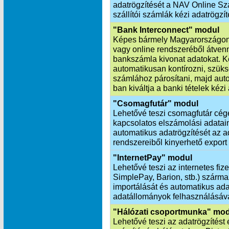
adatrögzítését a NAV Online Szá
szállítói számlák kézi adatrögzít
"Bank Interconnect" modul
Képes bármely Magyarországon
vagy online rendszeréből átvenn
bankszámla kivonat adatokat. K
automatikusan kontírozni, szük
számlához párosítani, majd aut
ban kiváltja a banki tételek kézi
"Csomagfutár" modul
Lehetővé teszi csomagfutár cég
kapcsolatos elszámolási adatai
automatikus adatrögzítését az ad
rendszereiből kinyerhető export
"InternetPay" modul
Lehetővé teszi az internetes fiz
SimplePay, Barion, stb.) szárm
importálását és automatikus ada
adatállományok felhasználásáva
"Hálózati csoportmunka" mo
Lehetővé teszi az adatrögzítést 