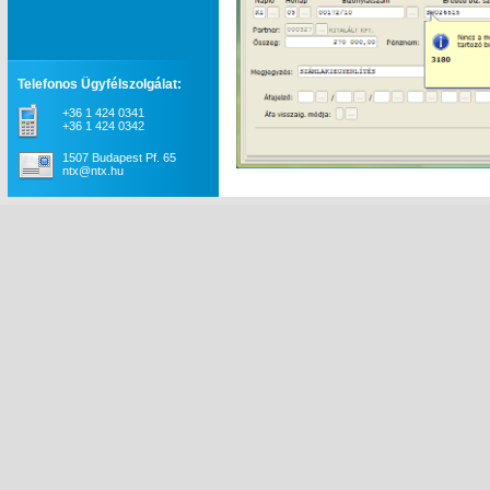
Telefonos Ügyfélszolgálat:
+36 1 424 0341
+36 1 424 0342
1507 Budapest Pf. 65
ntx@ntx.hu