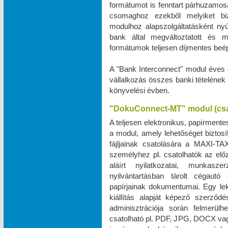
formátumot is fenntart párhuzamos
csomaghoz ezekből melyiket biz
modulhoz alapszolgáltatásként ny
bank által megváltoztatott és 
formátumok teljesen díjmentes beé
A "Bank Interconnect" modul éves 
vállalkozás összes banki tételének
könyvelési évben.
"DokuConnect-MT" modul (cs
A teljesen elektronikus, papírmente
a modul, amely lehetőséget biztos
fájljainak csatolására a MAXI‑TA
személyhez pl. csatolhatók az elő
aláírt nyilatkozatai, munkas
nyilvántartásban tárolt cégautó 
papírjainak dokumentumai. Egy le
kiállítás alapját képező szerző
adminisztrációja során felmerül
csatolható pl. PDF, JPG, DOCX vag