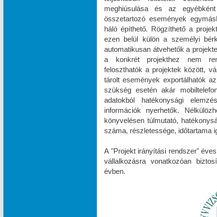
meghiúsulása és az egyébként
összetartozó események egymásh
háló építhető. Rögzíthető a projek
ezen belül külön a személyi bér
automatikusan átvehetők a projektek
a konkrét projekthez nem rend
feloszthatók a projektek között, v
tárolt események exportálhatók az
szükség esetén akár mobiltelefonr
adatokból hatékonysági elemzések
információk nyerhetők. Nélkülöz
könyvelésen túlmutató, hatékonys
száma, részletessége, időtartama ig
A "Projekt irányítási rendszer" éve
vállalkozásra vonatkozóan biztos
évben.