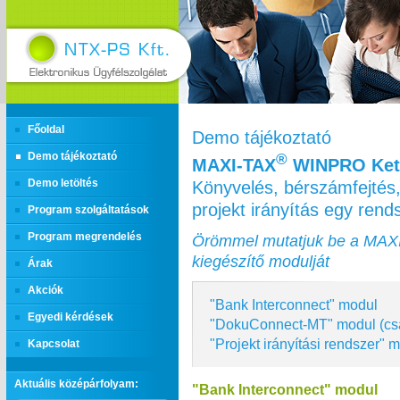
Főoldal
Demo tájékoztató
Demo tájékoztató
®
MAXI‑TAX
WINPRO Kett
Könyvelés, bérszámfejtés,
Demo letöltés
projekt irányítás egy ren
Program szolgáltatások
Program megrendelés
Örömmel mutatjuk be a MAX
kiegészítő modulját
Árak
Akciók
"Bank Interconnect" modul
Egyedi kérdések
"DokuConnect-MT" modul (cs
"Projekt irányítási rendszer" 
Kapcsolat
Aktuális középárfolyam:
"Bank Interconnect" modul