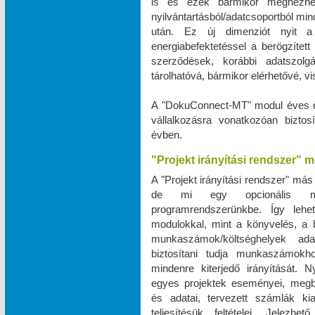
is és ezek bármikor megnézhe
nyilvántartásból/adatcsoportból m
után. Ez új dimenziót nyit a 
energiabefektetéssel a berögzített 
szerződések, korábbi adatszo
tárolhatóvá, bármikor elérhetővé, 
A "DokuConnect-MT" modul éves dí
vállalkozásra vonatkozóan biztos
évben.
"Projekt irányítási rendszer" 
A "Projekt irányítási rendszer" más
de mi egy opcionális mod
programrendszerünkbe. Így leh
modulokkal, mint a könyvelés, a bé
munkaszámok/költséghelyek ad
biztosítani tudja munkaszámokho
mindenre kiterjedő irányítását. N
egyes projektek eseményei, megbe
és adatai, tervezett számlák ki
teljesítésük feltételei. Jele