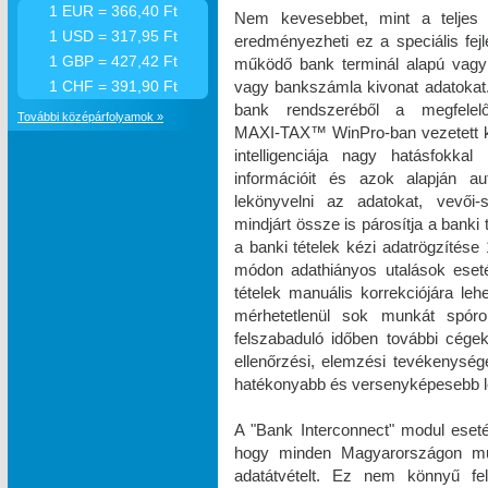
1 EUR = 366,40 Ft
Nem kevesebbet, mint a teljes 
1 USD = 317,95 Ft
eredményezheti ez a speciális fe
1 GBP = 427,42 Ft
működő bank terminál alapú vagy 
vagy bankszámla kivonat adatokat. 
1 CHF = 391,90 Ft
bank rendszeréből a megfelel
További középárfolyamok »
MAXI‑TAX™ WinPro-ban vezetett k
intelligenciája nagy hatásfokka
információit és azok alapján a
lekönyvelni az adatokat, vevői-s
mindjárt össze is párosítja a banki
a banki tételek kézi adatrögzíté
módon adathiányos utalások eset
tételek manuális korrekciójára le
mérhetetlenül sok munkát spóro
felszabaduló időben további cégek 
ellenőrzési, elemzési tevékenysé
hatékonyabb és versenyképesebb le
A "Bank Interconnect" modul eseté
hogy minden Magyarországon műkö
adatátvételt. Ez nem könnyű fe