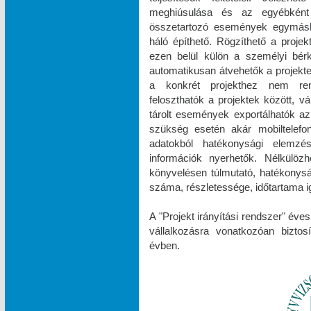
meghiúsulása és az egyébként
összetartozó események egymásh
háló építhető. Rögzíthető a projek
ezen belül külön a személyi bér
automatikusan átvehetők a projektek
a konkrét projekthez nem rend
feloszthatók a projektek között, v
tárolt események exportálhatók az
szükség esetén akár mobiltelefonr
adatokból hatékonysági elemzések
információk nyerhetők. Nélkülöz
könyvelésen túlmutató, hatékonys
száma, részletessége, időtartama ig
A "Projekt irányítási rendszer" éve
vállalkozásra vonatkozóan biztos
évben.