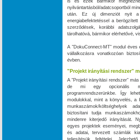
is és ezek bármikor megnézhe
nyilvántartásból/adatcsoportból m
után. Ez új dimenziót nyit a 
energiabefektetéssel a berögzített 
szerződések, korábbi adatszo
tárolhatóvá, bármikor elérhetővé, 
A "DokuConnect-MT" modul éves dí
vállalkozásra vonatkozóan biztos
évben.
"Projekt irányítási rendszer" 
A "Projekt irányítási rendszer" más
de mi egy opcionális mod
programrendszerünkbe. Így leh
modulokkal, mint a könyvelés, a bé
munkaszámok/költséghelyek ad
biztosítani tudja munkaszámokho
mindenre kiterjedő irányítását. N
egyes projektek eseményei, megbe
és adatai, tervezett számlák ki
teljesítésük feltételei. Jele