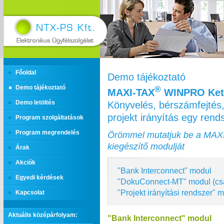
Főoldal
Demo tájékoztató
Demo tájékoztató
®
MAXI‑TAX
WINPRO Kett
Könyvelés, bérszámfejtés,
Demo letöltés
projekt irányítás egy ren
Program szolgáltatások
Program megrendelés
Örömmel mutatjuk be a MAX
kiegészítő modulját
Árak
Akciók
"Bank Interconnect" modul
Egyedi kérdések
"DokuConnect-MT" modul (cs
"Projekt irányítási rendszer" 
Kapcsolat
Aktuális középárfolyam:
"Bank Interconnect" modul