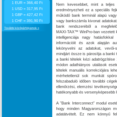
1 EUR = 366,40 Ft
Nem kevesebbet, mint a teljes 
1 USD = 317,95 Ft
eredményezheti ez a speciális fe
1 GBP = 427,42 Ft
működő bank terminál alapú vagy 
vagy bankszámla kivonat adatokat. 
1 CHF = 391,90 Ft
bank rendszeréből a megfelel
További középárfolyamok »
MAXI‑TAX™ WinPro-ban vezetett k
intelligenciája nagy hatásfokka
információit és azok alapján a
lekönyvelni az adatokat, vevői-s
mindjárt össze is párosítja a banki
a banki tételek kézi adatrögzíté
módon adathiányos utalások eset
tételek manuális korrekciójára le
mérhetetlenül sok munkát spóro
felszabaduló időben további cégek 
ellenőrzési, elemzési tevékenysé
hatékonyabb és versenyképesebb le
A "Bank Interconnect" modul eseté
hogy minden Magyarországon műkö
adatátvételt. Ez nem könnyű fe