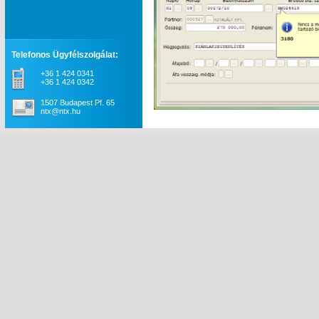
Telefonos Ügyfélszolgálat:
+36 1 424 0341
+36 1 424 0342
1507 Budapest Pf. 65
ntx@ntx.hu