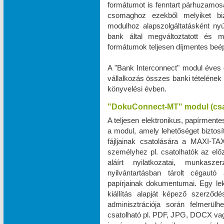
formátumot is fenntart párhuzamos
csomaghoz ezekből melyiket biz
modulhoz alapszolgáltatásként ny
bank által megváltoztatott és 
formátumok teljesen díjmentes beé
A "Bank Interconnect" modul éves 
vállalkozás összes banki tételének
könyvelési évben.
"DokuConnect-MT" modul (cs
A teljesen elektronikus, papírmente
a modul, amely lehetőséget biztos
fájljainak csatolására a MAXI‑TA
személyhez pl. csatolhatók az elő
aláírt nyilatkozatai, munkas
nyilvántartásban tárolt cégautó 
papírjainak dokumentumai. Egy le
kiállítás alapját képező szerző
adminisztrációja során felmerül
csatolható pl. PDF, JPG, DOCX vag