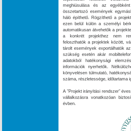
meghiúsulása és az egyébként
összetartozó események egymásh
háló építhető. Rögzíthető a projek
ezen belül külön a személyi bér
automatikusan átvehetők a projektek
a konkrét projekthez nem rend
feloszthatók a projektek között, v
tárolt események exportálhatók az
szükség esetén akár mobiltelefonr
adatokból hatékonysági elemzések
információk nyerhetők. Nélkülöz
könyvelésen túlmutató, hatékonys
száma, részletessége, időtartama ig
A "Projekt irányítási rendszer" éve
vállalkozásra vonatkozóan biztos
évben.