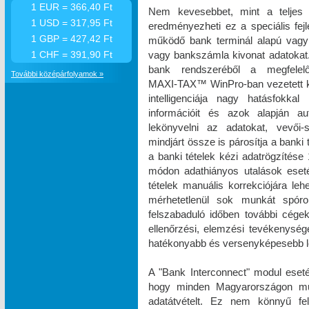
1 EUR = 366,40 Ft
Nem kevesebbet, mint a teljes 
1 USD = 317,95 Ft
eredményezheti ez a speciális fe
1 GBP = 427,42 Ft
működő bank terminál alapú vagy 
vagy bankszámla kivonat adatokat. 
1 CHF = 391,90 Ft
bank rendszeréből a megfelel
További középárfolyamok »
MAXI‑TAX™ WinPro-ban vezetett k
intelligenciája nagy hatásfokka
információit és azok alapján a
lekönyvelni az adatokat, vevői-s
mindjárt össze is párosítja a banki
a banki tételek kézi adatrögzíté
módon adathiányos utalások eset
tételek manuális korrekciójára le
mérhetetlenül sok munkát spóro
felszabaduló időben további cégek 
ellenőrzési, elemzési tevékenysé
hatékonyabb és versenyképesebb le
A "Bank Interconnect" modul eseté
hogy minden Magyarországon műkö
adatátvételt. Ez nem könnyű fe