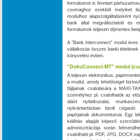
formátumot is fenntart párhuzamos
csomaghoz ezekből melyiket biz
modulhoz alapszolgáltatásként ny
bank által megváltoztatott és 
formátumok teljesen díjmentes beé
A "Bank Interconnect" modul éves 
vállalkozás összes banki tételének
könyvelési évben.
"DokuConnect-MT" modul (cs
A teljesen elektronikus, papírmente
a modul, amely lehetőséget biztos
fájljainak csatolására a MAXI‑TA
személyhez pl. csatolhatók az elő
aláírt nyilatkozatai, munkas
nyilvántartásban tárolt cégautó 
papírjainak dokumentumai. Egy le
kiállítás alapját képező szerző
adminisztrációja során felmerül
csatolható pl. PDF, JPG, DOCX vag