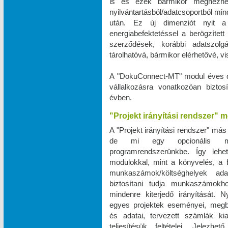
is és ezek bármikor megnézhe
nyilvántartásból/adatcsoportból m
után. Ez új dimenziót nyit a 
energiabefektetéssel a berögzített 
szerződések, korábbi adatszo
tárolhatóvá, bármikor elérhetővé, 
A "DokuConnect-MT" modul éves dí
vállalkozásra vonatkozóan biztos
évben.
"Projekt irányítási rendszer" 
A "Projekt irányítási rendszer" más
de mi egy opcionális mod
programrendszerünkbe. Így leh
modulokkal, mint a könyvelés, a bé
munkaszámok/költséghelyek ad
biztosítani tudja munkaszámokho
mindenre kiterjedő irányítását. N
egyes projektek eseményei, megbe
és adatai, tervezett számlák ki
teljesítésük feltételei. Jele