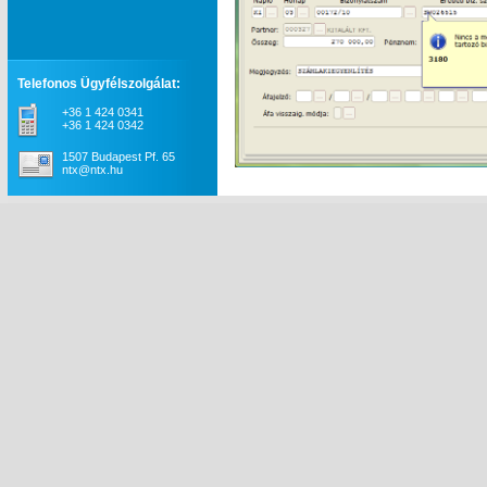
Telefonos Ügyfélszolgálat:
+36 1 424 0341
+36 1 424 0342
1507 Budapest Pf. 65
ntx@ntx.hu