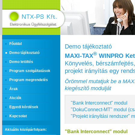
Főoldal
Demo tájékoztató
Demo tájékoztató
®
MAXI‑TAX
WINPRO Kett
Könyvelés, bérszámfejtés,
Demo letöltés
projekt irányítás egy ren
Program szolgáltatások
Program megrendelés
Örömmel mutatjuk be a MAX
kiegészítő modulját
Árak
Akciók
"Bank Interconnect" modul
Egyedi kérdések
"DokuConnect-MT" modul (cs
"Projekt irányítási rendszer" 
Kapcsolat
Aktuális középárfolyam:
"Bank Interconnect" modul