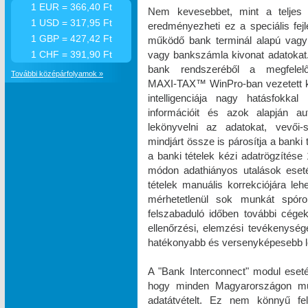
1 EUR = 366,40 Ft
Nem kevesebbet, mint a teljes 
1 USD = 317,95 Ft
eredményezheti ez a speciális fe
1 GBP = 427,42 Ft
működő bank terminál alapú vagy 
vagy bankszámla kivonat adatokat. 
1 CHF = 391,90 Ft
bank rendszeréből a megfelel
További középárfolyamok »
MAXI‑TAX™ WinPro-ban vezetett k
intelligenciája nagy hatásfokka
információit és azok alapján a
lekönyvelni az adatokat, vevői-s
mindjárt össze is párosítja a banki
a banki tételek kézi adatrögzíté
módon adathiányos utalások eset
tételek manuális korrekciójára le
mérhetetlenül sok munkát spóro
felszabaduló időben további cégek 
ellenőrzési, elemzési tevékenysé
hatékonyabb és versenyképesebb le
A "Bank Interconnect" modul eseté
hogy minden Magyarországon műkö
adatátvételt. Ez nem könnyű fe