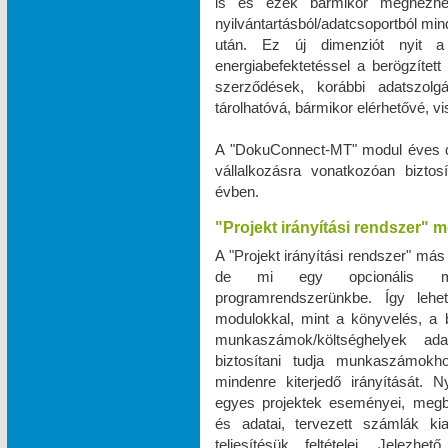
is és ezek bármikor megnézhe
nyilvántartásból/adatcsoportból m
után. Ez új dimenziót nyit a 
energiabefektetéssel a berögzített 
szerződések, korábbi adatszo
tárolhatóvá, bármikor elérhetővé, 
A "DokuConnect-MT" modul éves dí
vállalkozásra vonatkozóan biztos
évben.
"Projekt irányítási rendszer" 
A "Projekt irányítási rendszer" más
de mi egy opcionális mod
programrendszerünkbe. Így leh
modulokkal, mint a könyvelés, a bé
munkaszámok/költséghelyek ad
biztosítani tudja munkaszámokho
mindenre kiterjedő irányítását. N
egyes projektek eseményei, megbe
és adatai, tervezett számlák ki
teljesítésük feltételei. Jele