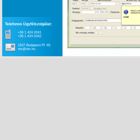
Telefonos Ügyfélszolgálat:
+36 1 424 0341
+36 1 424 0342
1507 Budapest Pf. 65
ntx@ntx.hu