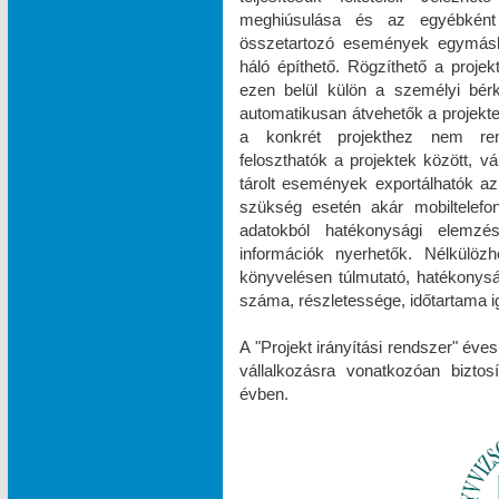
meghiúsulása és az egyébként
összetartozó események egymásh
háló építhető. Rögzíthető a projek
ezen belül külön a személyi bér
automatikusan átvehetők a projektek
a konkrét projekthez nem rend
feloszthatók a projektek között, v
tárolt események exportálhatók az
szükség esetén akár mobiltelefonr
adatokból hatékonysági elemzések
információk nyerhetők. Nélkülöz
könyvelésen túlmutató, hatékonys
száma, részletessége, időtartama ig
A "Projekt irányítási rendszer" éve
vállalkozásra vonatkozóan biztos
évben.