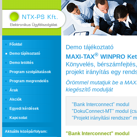
Főoldal
Demo tájékoztató
Demo tájékoztató
®
MAXI‑TAX
WINPRO Kett
Könyvelés, bérszámfejtés,
Demo letöltés
projekt irányítás egy ren
Program szolgáltatások
Program megrendelés
Örömmel mutatjuk be a MAX
kiegészítő modulját
Árak
Akciók
"Bank Interconnect" modul
Egyedi kérdések
"DokuConnect-MT" modul (cs
"Projekt irányítási rendszer" 
Kapcsolat
Aktuális középárfolyam:
"Bank Interconnect" modul