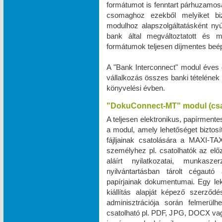
formátumot is fenntart párhuzamos
csomaghoz ezekből melyiket biz
modulhoz alapszolgáltatásként ny
bank által megváltoztatott és 
formátumok teljesen díjmentes beé
A "Bank Interconnect" modul éves 
vállalkozás összes banki tételének
könyvelési évben.
"DokuConnect-MT" modul (cs
A teljesen elektronikus, papírmente
a modul, amely lehetőséget biztos
fájljainak csatolására a MAXI‑TA
személyhez pl. csatolhatók az elő
aláírt nyilatkozatai, munkas
nyilvántartásban tárolt cégautó 
papírjainak dokumentumai. Egy le
kiállítás alapját képező szerző
adminisztrációja során felmerül
csatolható pl. PDF, JPG, DOCX vag