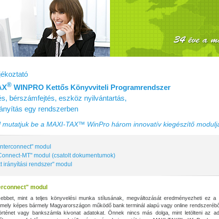
ékoztató
®
AX
WINPRO Kettős Könyvviteli Programrendszer
s, bérszámfejtés, eszköz nyilvántartás,
irányítás egy rendszerben
mutatjuk be a MAXI‑TAX™ WinPro három innovatív kiegészítő modulj
Interconnect" modul
onnect-MT" modul (csatolt dokumentumok)
t irányítási rendszer" modul
erconnect" modul
bbet, mint a teljes könyvelési munka stílusának, megváltozását eredményezheti ez a s
 amely képes bármely Magyarországon működő bank terminál alapú vagy online rendszerébő
örténet vagy bankszámla kivonat adatokat. Önnek nincs más dolga, mint letölteni az ad