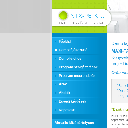
Főoldal
Demo táj
Demo tájékoztató
MAXI‑T
Könyvelé
Demo letöltés
projekt 
Program szolgáltatások
Örömmel 
Program megrendelés
Árak
"Bank 
"DokuC
Akciók
"Projek
Egyedi kérdések
"Bank Int
Kapcsolat
Nem kevese
fejlesztés,
Aktuális középárfolyam:
a számla t