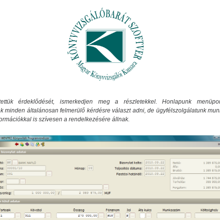
tettük érdeklődését, ismerkedjen meg a részletekkel. Honlapunk menüpon
k minden általánosan felmerülő kérdésre választ adni, de ügyfélszolgálatunk mun
formációkkal is szívesen a rendelkezésére állnak.