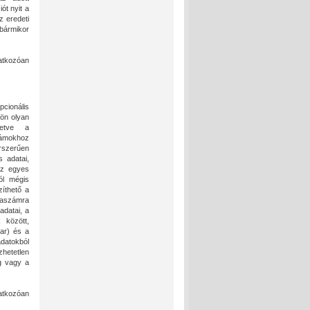
ót nyit a
z eredeti
bármikor
atkozóan
cionális
ön olyan
letve a
zámokhoz
árszerűen
 adatai,
 az egyes
ól mégis
íthető a
óraszámra
adatai, a
 között,
ar) és a
adatokból
zhetetlen
g vagy a
natkozóan