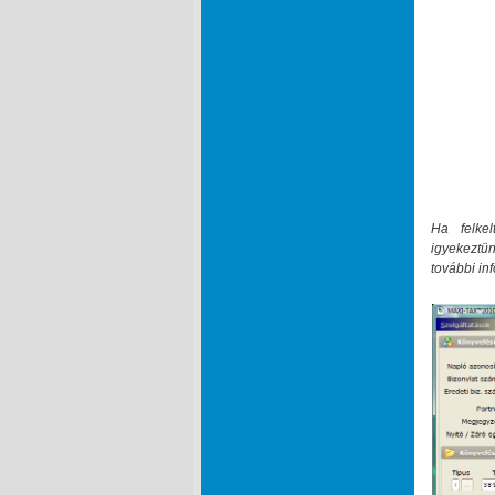
Ha felkel
igyekeztün
további in