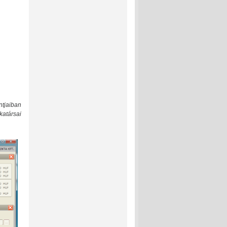
tjaiban
katársai