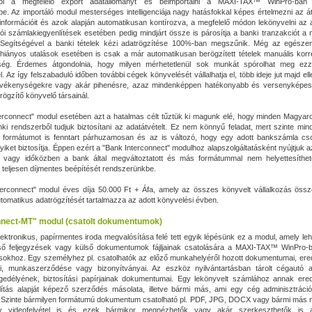
ből a megfelelő export adatállományt és beimportálni a MAXI‑TAX™ WinPro-ban 
e. Az importáló modul mesterséges intelligenciája nagy hatásfokkal képes értelmezni az á
nformációit és azok alapján automatikusan kontírozva, a megfelelő módon lekönyvelni az 
ítói számlakiegyenlítések esetében pedig mindjárt össze is párosítja a banki tranzakciót a 
 Segítségével a banki tételek kézi adatrögzítése 100%-ban megszűnik. Még az egésze
iányos utalások esetében is csak a már automatikusan berögzített tételek manuális korr
ség. Érdemes átgondolnia, hogy milyen mérhetetlenül sok munkát spórolhat meg ezz
. Az így felszabaduló időben további cégek könyvelését vállalhatja el, több ideje jut majd ell
evékenységekre vagy akár pihenésre, azaz mindenképpen hatékonyabb és versenyképes
rögzítő könyvelő társainál.
erconnect" modul esetében azt a hatalmas célt tűztük ki magunk elé, hogy minden Magya
i rendszerből tudjuk biztosítani az adatátvételt. Ez nem könnyű feladat, mert szinte mi
t formátumot is fenntart párhuzamosan és az is változó, hogy egy adott bankszámla c
yiket biztosítja. Éppen ezért a "Bank Interconnect" modulhoz alapszolgáltatásként nyújtjuk a
 vagy időközben a bank által megváltoztatott és más formátummal nem helyettesíthet
teljesen díjmentes beépítését rendszerünkbe.
erconnect" modul éves díja 50.000 Ft + Áfa, amely az összes könyvelt vállalkozás össz
utomatikus adatrögzítését tartalmazza az adott könyvelési évben.
nect-MT" modul (csatolt dokumentumok)
elektronikus, papírmentes iroda megvalósítása felé tett egyik lépésünk ez a modul, amely le
lső feljegyzések vagy külső dokumentumok fájljainak csatolására a MAXI‑TAX™ WinPro-ba
ásokhoz. Egy személyhez pl. csatolhatók az előző munkahelyéről hozott dokumentumai, erede
tai, munkaszerződése vagy bizonyítványai. Az eszköz nyilvántartásban tárolt cégautó a
gedélyének, biztosítási papírjainak dokumentumai. Egy lekönyvelt számlához annak ered
lítás alapját képező szerződés másolata, illetve bármi más, ami egy cég adminisztráci
. Szinte bármilyen formátumú dokumentum csatolható pl. PDF, JPG, DOCX vagy bármi más 
y videofelvétel is és ezek bármikor megnézhetők vagy akár szerkeszthetők is 