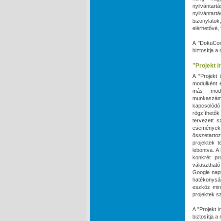
nyilvántart
nyilvántart
bizonylato
elérhetővé,
A "DokuCon
biztosítja 
"Projekt i
A "Projekt 
modulként e
más modu
munkaszámo
kapcsolódó 
rögzíthető
tervezett s
események 
összetarto
projektek t
lebontva. A
konkrét pr
választható
Google napt
hatékonyság
eszköz min
projektek s
A "Projekt 
biztosítja 