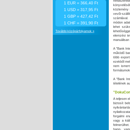
rendszeré
1 EUR = 366,40 Ft
könyveléséb
1 USD = 317,95 Ft
közlemény i
vevői-száll
1 GBP = 427,42 Ft
számlával.
1 CHF = 391,90 Ft
módon adath
lehet szük
További középárfolyamok »
lehetőséggel
elemzési t
manuálisan 
A "Bank Int
működő bank
több expor
ezekből mel
nem ismert
formátumok 
A "Bank Int
tételének a
"DokuCon
A teljesen 
biztosít be
nyilvántart
nyilatkoza
forgalmi en
vagy a kiál
felmerülhet
hang- vag