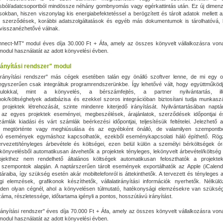
ásból/adatcsoportból mindössze néhány gombnyomás vagy egérkattintás után. Ez új dimenzi
ásokban, hiszen viszonylag kis energiabefektetéssel a berögzített és tárolt adatok mellett a
k, szerződések, korábbi adatszolgáltatások és egyéb más dokumentumok is tárolhatóvá, 
 visszanézhetővé válnak.
nect-MT" modul éves díja 30.000 Ft + Áfa, amely az összes könyvelt vállalkozásra von
a modul használatát az adott könyvelési évben.
rányítási rendszer" modul
irányítási rendszer" más cégek esetében talán egy önálló szoftver lenne, de mi egy op
gyszerűen csak integráltuk programrendszerünkbe. Így lehetővé vált, hogy együttműködj
lokkal, mint a könyvelés, a bérszámfejtés, a partner nyilvántartás, il
k/költséghelyek adatbázisa és ezekkel szoros integrációban biztosítani tudja munkas
projektek létrehozását, szinte mindenre kiterjedő irányítását. Nyilvántartásában napt
k az egyes projektek eseményei, megbeszélések, árajánlatok, szerződések időpontjai és
zámlák kiadási és várt számlák beérkezési időpontjai, teljesítésük feltételei. Jelezhető
megtörténte vagy meghiúsulása és az egyébként önálló, de valamilyen szempontb
zó események egymáshoz kapcsolhatók, ezekből eseménykapcsolati háló építhető. Rögz
ervezett/tényleges árbevétele és költségei, ezen belül külön a személyi bérköltségek 
 könyvelésből automatikusan átvehetők a projektek tényleges, lekönyvelt árbevétel/költség 
ojekthez nem rendelhető általános költségek automatikusan feloszthatók a projektek
 szempontok alapján. A naptárszerűen tárolt események exportálhatók az Apple (iCalend
áraiba, így szükség esetén akár mobiltelefonról is áttekinthetők. A tervezett és tényleges 
i elemzések, grafikonok készíthetők, vállalatirányítási információk nyerhetők. Nélkülö
den olyan cégnél, ahol a könyvelésen túlmutató, hatékonysági elemzésekre van szüksé
záma, részletessége, időtartama igényli a pontos, hosszútávú irányítást.
irányítási rendszer" éves díja 70.000 Ft + Áfa, amely az összes könyvelt vállalkozásra vo
a modul használatát az adott könyvelési évben.