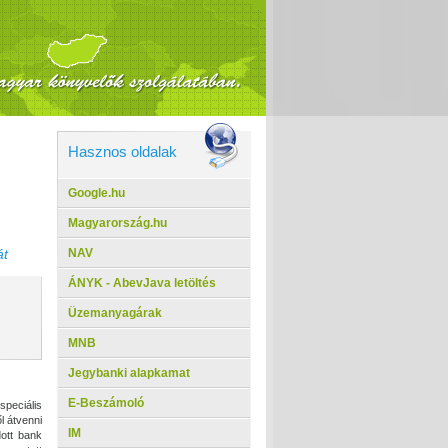
Hasznos oldalak
Google.hu
Magyarország.hu
NAV
át
ÁNYK - AbevJava letöltés
Üzemanyagárak
MNB
Jegybanki alapkamat
E-Beszámoló
peciális
l átvenni
IM
ott bank