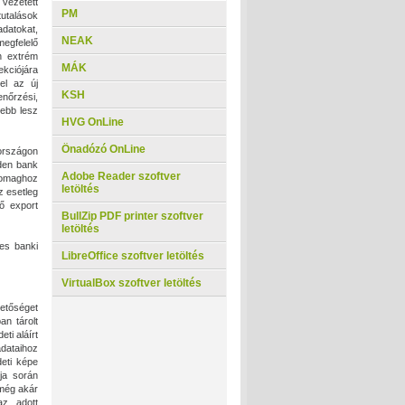
vezetett
PM
tutalások
adatokat,
NEAK
megfelelő
n extrém
MÁK
ekciójára
el az új
KSH
enőrzési,
ebb lesz
HVG OnLine
Önadózó OnLine
rországon
nden bank
Adobe Reader szoftver
somaghoz
letöltés
z esetleg
ő export
BullZip PDF printer szoftver
letöltés
es banki
LibreOffice szoftver letöltés
VirtualBox szoftver letöltés
hetőséget
n tárolt
ti aláírt
dataihoz
eti képe
ója során
még akár
az adott