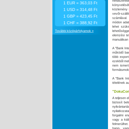
rendszeré
1 EUR = 363,03 Ft
könyveléséb
1 USD = 314,48 Ft
közlemény i
vevői-száll
1 GBP = 423,45 Ft
számlával.
1 CHF = 388,92 Ft
módon adath
lehet szük
További középárfolyamok »
lehetőséggel
elemzési t
manuálisan 
A "Bank Int
működő bank
több expor
ezekből mel
nem ismert
formátumok 
A "Bank Int
tételének a
"DokuCon
A teljesen 
biztosít be
nyilvántart
nyilatkoza
forgalmi en
vagy a kiál
felmerülhet
hang- vag