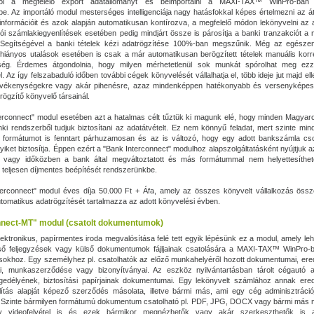
ből a megfelelő export adatállományt és beimportálni a MAXI‑TAX™ WinPro-ban 
e. Az importáló modul mesterséges intelligenciája nagy hatásfokkal képes értelmezni az á
nformációit és azok alapján automatikusan kontírozva, a megfelelő módon lekönyvelni az 
ítói számlakiegyenlítések esetében pedig mindjárt össze is párosítja a banki tranzakciót a 
 Segítségével a banki tételek kézi adatrögzítése 100%-ban megszűnik. Még az egésze
iányos utalások esetében is csak a már automatikusan berögzített tételek manuális korr
ség. Érdemes átgondolnia, hogy milyen mérhetetlenül sok munkát spórolhat meg ezz
. Az így felszabaduló időben további cégek könyvelését vállalhatja el, több ideje jut majd ell
evékenységekre vagy akár pihenésre, azaz mindenképpen hatékonyabb és versenyképes
rögzítő könyvelő társainál.
erconnect" modul esetében azt a hatalmas célt tűztük ki magunk elé, hogy minden Magya
i rendszerből tudjuk biztosítani az adatátvételt. Ez nem könnyű feladat, mert szinte mi
t formátumot is fenntart párhuzamosan és az is változó, hogy egy adott bankszámla c
yiket biztosítja. Éppen ezért a "Bank Interconnect" modulhoz alapszolgáltatásként nyújtjuk a
 vagy időközben a bank által megváltoztatott és más formátummal nem helyettesíthet
teljesen díjmentes beépítését rendszerünkbe.
erconnect" modul éves díja 50.000 Ft + Áfa, amely az összes könyvelt vállalkozás össz
utomatikus adatrögzítését tartalmazza az adott könyvelési évben.
nect-MT" modul (csatolt dokumentumok)
elektronikus, papírmentes iroda megvalósítása felé tett egyik lépésünk ez a modul, amely le
lső feljegyzések vagy külső dokumentumok fájljainak csatolására a MAXI‑TAX™ WinPro-ba
ásokhoz. Egy személyhez pl. csatolhatók az előző munkahelyéről hozott dokumentumai, erede
tai, munkaszerződése vagy bizonyítványai. Az eszköz nyilvántartásban tárolt cégautó a
gedélyének, biztosítási papírjainak dokumentumai. Egy lekönyvelt számlához annak ered
lítás alapját képező szerződés másolata, illetve bármi más, ami egy cég adminisztráci
. Szinte bármilyen formátumú dokumentum csatolható pl. PDF, JPG, DOCX vagy bármi más 
y videofelvétel is és ezek bármikor megnézhetők vagy akár szerkeszthetők is 