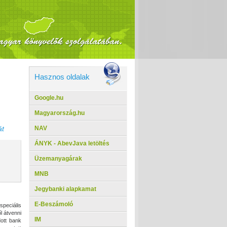
Hasznos oldalak
Google.hu
Magyarország.hu
NAV
át
ÁNYK - AbevJava letöltés
Üzemanyagárak
MNB
Jegybanki alapkamat
E-Beszámoló
peciális
l átvenni
IM
ott bank