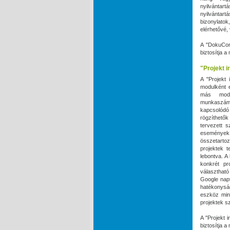
nyilvántart
nyilvántart
bizonylato
elérhetővé,
A "DokuCon
biztosítja 
"Projekt i
A "Projekt 
modulként e
más modu
munkaszámo
kapcsolódó 
rögzíthető
tervezett s
események 
összetarto
projektek t
lebontva. A
konkrét pr
választható
Google napt
hatékonyság
eszköz min
projektek s
A "Projekt 
biztosítja 