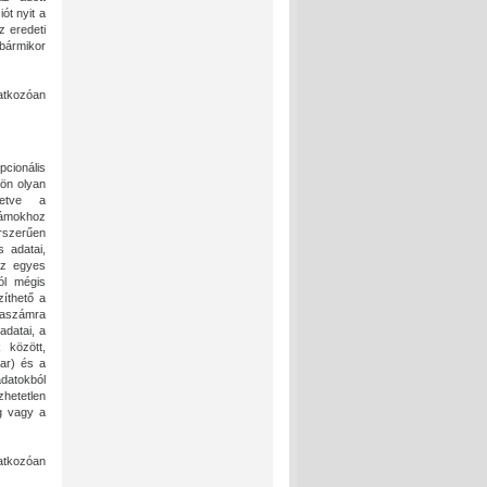
ót nyit a
z eredeti
bármikor
atkozóan
cionális
ön olyan
letve a
zámokhoz
árszerűen
 adatai,
 az egyes
ól mégis
íthető a
óraszámra
adatai, a
 között,
ar) és a
adatokból
zhetetlen
g vagy a
natkozóan