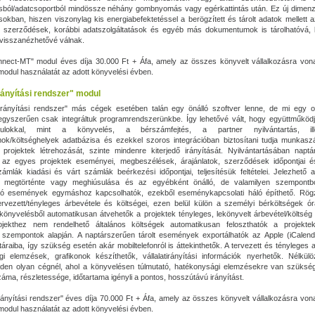
ásból/adatcsoportból mindössze néhány gombnyomás vagy egérkattintás után. Ez új dimenzi
ásokban, hiszen viszonylag kis energiabefektetéssel a berögzített és tárolt adatok mellett a
k, szerződések, korábbi adatszolgáltatások és egyéb más dokumentumok is tárolhatóvá, 
 visszanézhetővé válnak.
nect-MT" modul éves díja 30.000 Ft + Áfa, amely az összes könyvelt vállalkozásra von
a modul használatát az adott könyvelési évben.
rányítási rendszer" modul
irányítási rendszer" más cégek esetében talán egy önálló szoftver lenne, de mi egy op
gyszerűen csak integráltuk programrendszerünkbe. Így lehetővé vált, hogy együttműködj
lokkal, mint a könyvelés, a bérszámfejtés, a partner nyilvántartás, il
k/költséghelyek adatbázisa és ezekkel szoros integrációban biztosítani tudja munkas
projektek létrehozását, szinte mindenre kiterjedő irányítását. Nyilvántartásában napt
k az egyes projektek eseményei, megbeszélések, árajánlatok, szerződések időpontjai és
zámlák kiadási és várt számlák beérkezési időpontjai, teljesítésük feltételei. Jelezhető
megtörténte vagy meghiúsulása és az egyébként önálló, de valamilyen szempontb
zó események egymáshoz kapcsolhatók, ezekből eseménykapcsolati háló építhető. Rögz
ervezett/tényleges árbevétele és költségei, ezen belül külön a személyi bérköltségek 
 könyvelésből automatikusan átvehetők a projektek tényleges, lekönyvelt árbevétel/költség 
ojekthez nem rendelhető általános költségek automatikusan feloszthatók a projektek
 szempontok alapján. A naptárszerűen tárolt események exportálhatók az Apple (iCalend
áraiba, így szükség esetén akár mobiltelefonról is áttekinthetők. A tervezett és tényleges 
i elemzések, grafikonok készíthetők, vállalatirányítási információk nyerhetők. Nélkülö
den olyan cégnél, ahol a könyvelésen túlmutató, hatékonysági elemzésekre van szüksé
záma, részletessége, időtartama igényli a pontos, hosszútávú irányítást.
irányítási rendszer" éves díja 70.000 Ft + Áfa, amely az összes könyvelt vállalkozásra vo
a modul használatát az adott könyvelési évben.