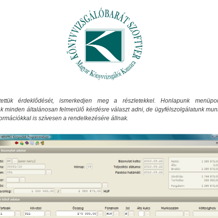
tettük érdeklődését, ismerkedjen meg a részletekkel. Honlapunk menüpon
k minden általánosan felmerülő kérdésre választ adni, de ügyfélszolgálatunk mun
formációkkal is szívesen a rendelkezésére állnak.