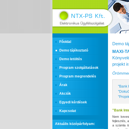
Főoldal
Demo táj
Demo tájékoztató
MAXI‑T
Könyvelé
Demo letöltés
projekt 
Program szolgáltatások
Örömmel 
Program megrendelés
Árak
"Bank 
"DokuC
Akciók
"Projek
Egyedi kérdések
"Bank Int
Kapcsolat
Nem kevese
fejlesztés,
Aktuális középárfolyam:
a számla t