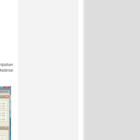
tjaiban
katársai