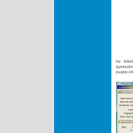
Ha felkel
igyekeztün
további in