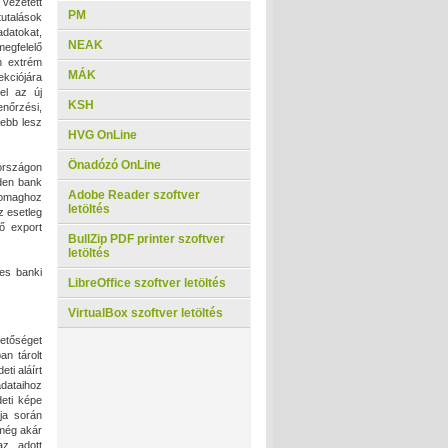
vezetett
PM
tutalások
adatokat,
NEAK
megfelelő
n extrém
MÁK
ekciójára
el az új
KSH
enőrzési,
ebb lesz
HVG OnLine
Önadózó OnLine
rországon
nden bank
Adobe Reader szoftver
somaghoz
letöltés
z esetleg
ő export
BullZip PDF printer szoftver
letöltés
es banki
LibreOffice szoftver letöltés
VirtualBox szoftver letöltés
hetőséget
n tárolt
ti aláírt
dataihoz
eti képe
ója során
még akár
az adott