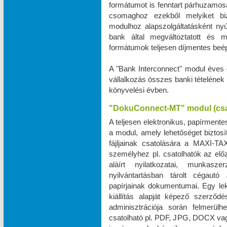
formátumot is fenntart párhuzamos
csomaghoz ezekből melyiket biz
modulhoz alapszolgáltatásként ny
bank által megváltoztatott és 
formátumok teljesen díjmentes beé
A "Bank Interconnect" modul éves 
vállalkozás összes banki tételének
könyvelési évben.
"DokuConnect-MT" modul (cs
A teljesen elektronikus, papírmente
a modul, amely lehetőséget biztos
fájljainak csatolására a MAXI‑TA
személyhez pl. csatolhatók az elő
aláírt nyilatkozatai, munkas
nyilvántartásban tárolt cégautó 
papírjainak dokumentumai. Egy le
kiállítás alapját képező szerző
adminisztrációja során felmerül
csatolható pl. PDF, JPG, DOCX vag