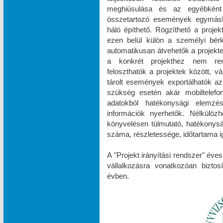
meghiúsulása és az egyébként
összetartozó események egymásh
háló építhető. Rögzíthető a projek
ezen belül külön a személyi bér
automatikusan átvehetők a projektek
a konkrét projekthez nem rend
feloszthatók a projektek között, v
tárolt események exportálhatók az
szükség esetén akár mobiltelefonr
adatokból hatékonysági elemzések
információk nyerhetők. Nélkülöz
könyvelésen túlmutató, hatékonys
száma, részletessége, időtartama ig
A "Projekt irányítási rendszer" éve
vállalkozásra vonatkozóan biztos
évben.