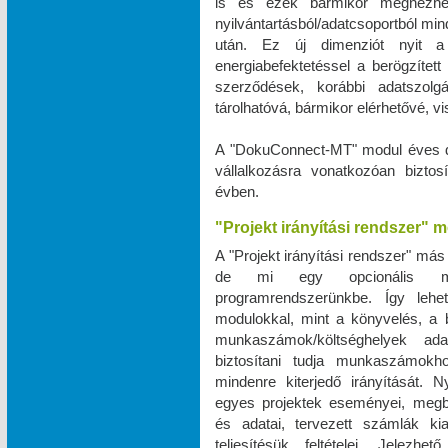
is és ezek bármikor megnézhe
nyilvántartásból/adatcsoportból m
után. Ez új dimenziót nyit a 
energiabefektetéssel a berögzített 
szerződések, korábbi adatszo
tárolhatóvá, bármikor elérhetővé, 
A "DokuConnect-MT" modul éves dí
vállalkozásra vonatkozóan biztos
évben.
"Projekt irányítási rendszer" 
A "Projekt irányítási rendszer" más
de mi egy opcionális mod
programrendszerünkbe. Így leh
modulokkal, mint a könyvelés, a bé
munkaszámok/költséghelyek ad
biztosítani tudja munkaszámokho
mindenre kiterjedő irányítását. N
egyes projektek eseményei, megbe
és adatai, tervezett számlák ki
teljesítésük feltételei. Jele