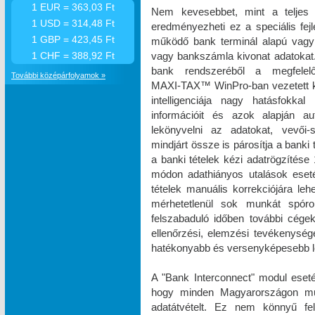
1 EUR = 363,03 Ft
Nem kevesebbet, mint a teljes 
1 USD = 314,48 Ft
eredményezheti ez a speciális fe
1 GBP = 423,45 Ft
működő bank terminál alapú vagy 
vagy bankszámla kivonat adatokat. 
1 CHF = 388,92 Ft
bank rendszeréből a megfelel
További középárfolyamok »
MAXI‑TAX™ WinPro-ban vezetett k
intelligenciája nagy hatásfokka
információit és azok alapján a
lekönyvelni az adatokat, vevői-s
mindjárt össze is párosítja a banki
a banki tételek kézi adatrögzíté
módon adathiányos utalások eset
tételek manuális korrekciójára le
mérhetetlenül sok munkát spóro
felszabaduló időben további cégek 
ellenőrzési, elemzési tevékenysé
hatékonyabb és versenyképesebb le
A "Bank Interconnect" modul eseté
hogy minden Magyarországon műkö
adatátvételt. Ez nem könnyű fe