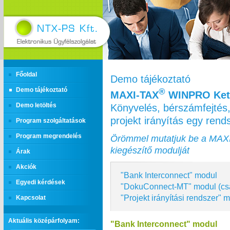
Főoldal
Demo tájékoztató
Demo tájékoztató
®
MAXI‑TAX
WINPRO Kett
Könyvelés, bérszámfejtés,
Demo letöltés
projekt irányítás egy ren
Program szolgáltatások
Program megrendelés
Örömmel mutatjuk be a MAX
kiegészítő modulját
Árak
Akciók
"Bank Interconnect" modul
Egyedi kérdések
"DokuConnect-MT" modul (cs
"Projekt irányítási rendszer" 
Kapcsolat
Aktuális középárfolyam:
"Bank Interconnect" modul