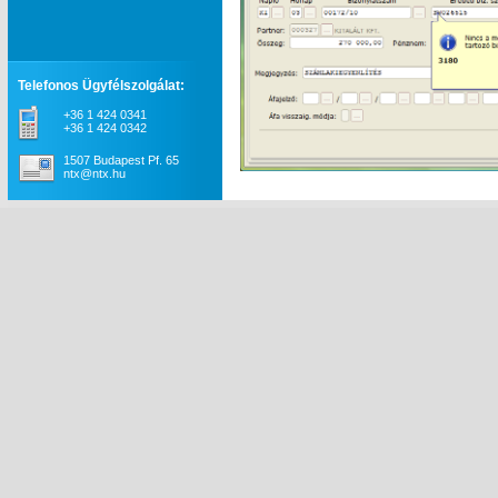
Telefonos Ügyfélszolgálat:
+36 1 424 0341
+36 1 424 0342
1507 Budapest Pf. 65
ntx@ntx.hu