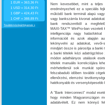
1 EUR = 363,36 Ft
Nem kevesebbet, mint a teljes 
1 USD = 314,30 Ft
eredményezheti ez a speciális fe
1 GBP = 424,43 Ft
működő bank terminál alapú vagy 
vagy bankszámla kivonat adatokat. 
1 CHF = 388,89 Ft
bank rendszeréből a megfelel
További középárfolyamok »
MAXI‑TAX™ WinPro-ban vezetett k
intelligenciája nagy hatásfokka
információit és azok alapján a
lekönyvelni az adatokat, vevői-s
mindjárt össze is párosítja a banki
a banki tételek kézi adatrögzíté
módon adathiányos utalások eset
tételek manuális korrekciójára le
mérhetetlenül sok munkát spóro
felszabaduló időben további cégek 
ellenőrzési, elemzési tevékenysé
hatékonyabb és versenyképesebb le
A "Bank Interconnect" modul eseté
hogy minden Magyarországon műkö
adatátvételt. Ez nem könnyű fe