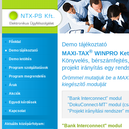
Főoldal
Demo tájékoztató
Demo tájékoztató
®
MAXI‑TAX
WINPRO Kett
Könyvelés, bérszámfejtés,
Demo letöltés
projekt irányítás egy ren
Program szolgáltatások
Program megrendelés
Örömmel mutatjuk be a MAX
kiegészítő modulját
Árak
Akciók
"Bank Interconnect" modul
Egyedi kérdések
"DokuConnect-MT" modul (cs
"Projekt irányítási rendszer" 
Kapcsolat
Aktuális középárfolyam:
"Bank Interconnect" modul