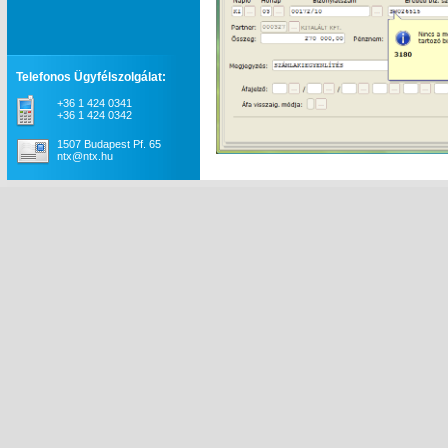
Telefonos Ügyfélszolgálat:
+36 1 424 0341
+36 1 424 0342
1507 Budapest Pf. 65
ntx@ntx.hu