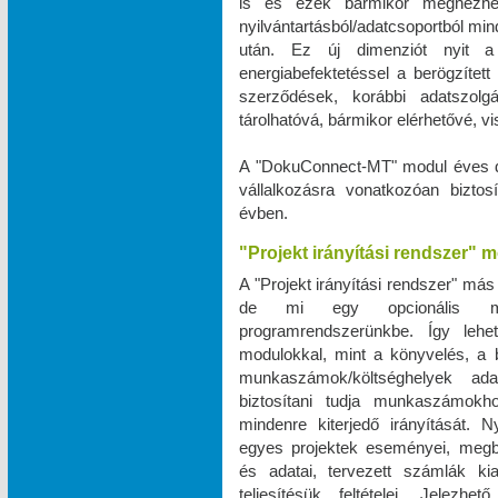
is és ezek bármikor megnézhe
nyilvántartásból/adatcsoportból m
után. Ez új dimenziót nyit a 
energiabefektetéssel a berögzített 
szerződések, korábbi adatszo
tárolhatóvá, bármikor elérhetővé, 
A "DokuConnect-MT" modul éves dí
vállalkozásra vonatkozóan biztos
évben.
"Projekt irányítási rendszer" 
A "Projekt irányítási rendszer" más
de mi egy opcionális mod
programrendszerünkbe. Így leh
modulokkal, mint a könyvelés, a bé
munkaszámok/költséghelyek ad
biztosítani tudja munkaszámokho
mindenre kiterjedő irányítását. N
egyes projektek eseményei, megbe
és adatai, tervezett számlák ki
teljesítésük feltételei. Jele