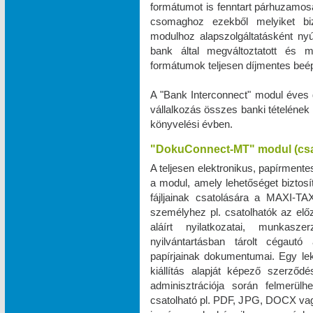
formátumot is fenntart párhuzamos
csomaghoz ezekből melyiket biz
modulhoz alapszolgáltatásként ny
bank által megváltoztatott és 
formátumok teljesen díjmentes beé
A "Bank Interconnect" modul éves 
vállalkozás összes banki tételének
könyvelési évben.
"DokuConnect-MT" modul (cs
A teljesen elektronikus, papírmente
a modul, amely lehetőséget biztos
fájljainak csatolására a MAXI‑TA
személyhez pl. csatolhatók az elő
aláírt nyilatkozatai, munkas
nyilvántartásban tárolt cégautó 
papírjainak dokumentumai. Egy le
kiállítás alapját képező szerző
adminisztrációja során felmerül
csatolható pl. PDF, JPG, DOCX vag