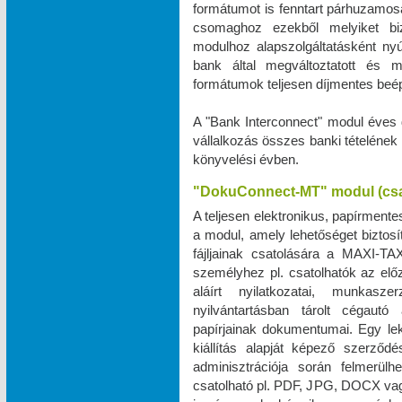
formátumot is fenntart párhuzamos
csomaghoz ezekből melyiket biz
modulhoz alapszolgáltatásként ny
bank által megváltoztatott és 
formátumok teljesen díjmentes beé
A "Bank Interconnect" modul éves 
vállalkozás összes banki tételének
könyvelési évben.
"DokuConnect-MT" modul (cs
A teljesen elektronikus, papírmente
a modul, amely lehetőséget biztos
fájljainak csatolására a MAXI‑TA
személyhez pl. csatolhatók az elő
aláírt nyilatkozatai, munkas
nyilvántartásban tárolt cégautó 
papírjainak dokumentumai. Egy le
kiállítás alapját képező szerző
adminisztrációja során felmerül
csatolható pl. PDF, JPG, DOCX vag