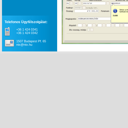
Telefonos Ügyfélszolgálat:
+36 1 424 0341
+36 1 424 0342
1507 Budapest Pf. 65
ntx@ntx.hu