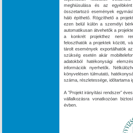
meghiúsulása és az egyébként
összetartozó események egymásh
háló építhető. Rögzíthető a projek
ezen belül külön a személyi bér
automatikusan átvehetők a projektek
a konkrét projekthez nem rend
feloszthatók a projektek között, v
tárolt események exportálhatók az
szükség esetén akár mobiltelefonr
adatokból hatékonysági elemzések
információk nyerhetők. Nélkülöz
könyvelésen túlmutató, hatékonys
száma, részletessége, időtartama ig
A "Projekt irányítási rendszer" éve
vállalkozásra vonatkozóan biztos
évben.