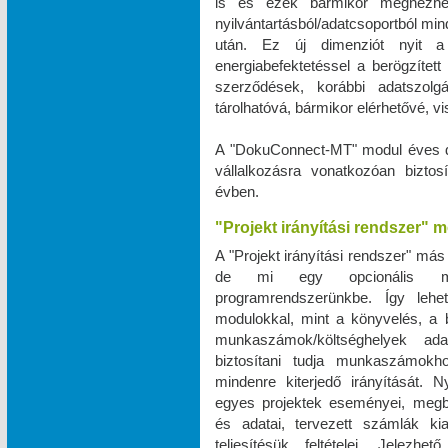
is és ezek bármikor megnézhe
nyilvántartásból/adatcsoportból m
után. Ez új dimenziót nyit a 
energiabefektetéssel a berögzített 
szerződések, korábbi adatszo
tárolhatóvá, bármikor elérhetővé, 
A "DokuConnect-MT" modul éves dí
vállalkozásra vonatkozóan biztos
évben.
"Projekt irányítási rendszer" 
A "Projekt irányítási rendszer" más
de mi egy opcionális mod
programrendszerünkbe. Így leh
modulokkal, mint a könyvelés, a bé
munkaszámok/költséghelyek ad
biztosítani tudja munkaszámokho
mindenre kiterjedő irányítását. N
egyes projektek eseményei, megbe
és adatai, tervezett számlák ki
teljesítésük feltételei. Jele