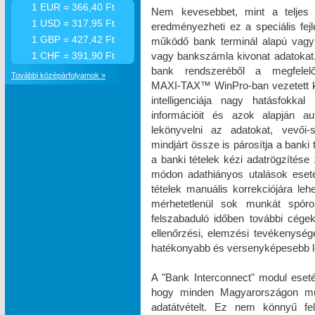
1 EUR = 366,40 Ft
Nem kevesebbet, mint a teljes 
1 USD = 317,95 Ft
eredményezheti ez a speciális fe
1 GBP = 427,42 Ft
működő bank terminál alapú vagy 
vagy bankszámla kivonat adatokat. 
1 CHF = 391,90 Ft
bank rendszeréből a megfelel
További középárfolyamok »
MAXI‑TAX™ WinPro-ban vezetett k
intelligenciája nagy hatásfokka
információit és azok alapján a
lekönyvelni az adatokat, vevői-s
mindjárt össze is párosítja a banki
a banki tételek kézi adatrögzíté
módon adathiányos utalások eset
tételek manuális korrekciójára le
mérhetetlenül sok munkát spóro
felszabaduló időben további cégek 
ellenőrzési, elemzési tevékenysé
hatékonyabb és versenyképesebb le
A "Bank Interconnect" modul eseté
hogy minden Magyarországon műkö
adatátvételt. Ez nem könnyű fe