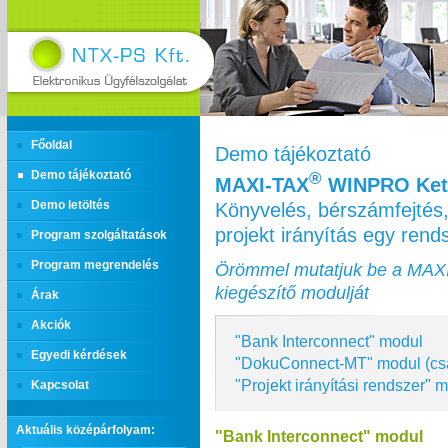
Főoldal
Demo tájékoztató
Demo tájékoztató
®
MAXI‑TAX
WINPRO Kett
Könyvelés, bérszámfejtés,
Demo letöltés
projekt irányítás egy ren
Program szolgáltatások
Program megrendelés
Örömmel mutatjuk be a MAX
kiegészítő modulját
Árak
Akciók
"Bank Interconnect" modul
Egyedi kérdések
"DokuConnect-MT" modul (cs
"Projekt irányítási rendszer" 
Kapcsolat
Aktuális középárfolyam:
"Bank Interconnect" modul