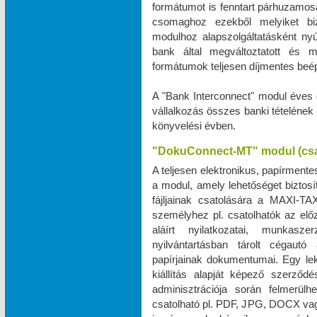
formátumot is fenntart párhuzamos
csomaghoz ezekből melyiket biz
modulhoz alapszolgáltatásként ny
bank által megváltoztatott és 
formátumok teljesen díjmentes beé
A "Bank Interconnect" modul éves 
vállalkozás összes banki tételének
könyvelési évben.
"DokuConnect-MT" modul (cs
A teljesen elektronikus, papírmente
a modul, amely lehetőséget biztos
fájljainak csatolására a MAXI‑TA
személyhez pl. csatolhatók az elő
aláírt nyilatkozatai, munkas
nyilvántartásban tárolt cégautó 
papírjainak dokumentumai. Egy le
kiállítás alapját képező szerző
adminisztrációja során felmerül
csatolható pl. PDF, JPG, DOCX vag