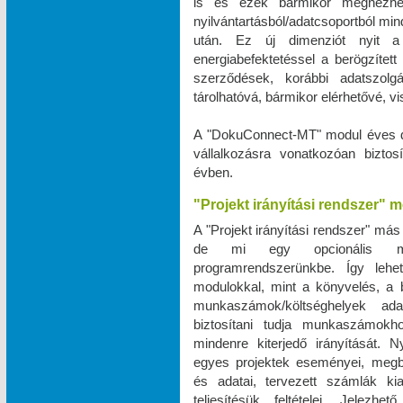
is és ezek bármikor megnézhe
nyilvántartásból/adatcsoportból m
után. Ez új dimenziót nyit a 
energiabefektetéssel a berögzített 
szerződések, korábbi adatszo
tárolhatóvá, bármikor elérhetővé, 
A "DokuConnect-MT" modul éves dí
vállalkozásra vonatkozóan biztos
évben.
"Projekt irányítási rendszer" 
A "Projekt irányítási rendszer" más
de mi egy opcionális mod
programrendszerünkbe. Így leh
modulokkal, mint a könyvelés, a bé
munkaszámok/költséghelyek ad
biztosítani tudja munkaszámokho
mindenre kiterjedő irányítását. N
egyes projektek eseményei, megbe
és adatai, tervezett számlák ki
teljesítésük feltételei. Jele