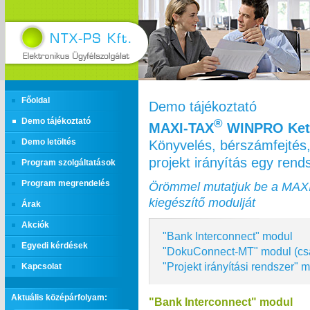
Főoldal
Demo tájékoztató
Demo tájékoztató
®
MAXI‑TAX
WINPRO Kett
Könyvelés, bérszámfejtés,
Demo letöltés
projekt irányítás egy ren
Program szolgáltatások
Program megrendelés
Örömmel mutatjuk be a MAX
kiegészítő modulját
Árak
Akciók
"Bank Interconnect" modul
Egyedi kérdések
"DokuConnect-MT" modul (cs
"Projekt irányítási rendszer" 
Kapcsolat
Aktuális középárfolyam:
"Bank Interconnect" modul