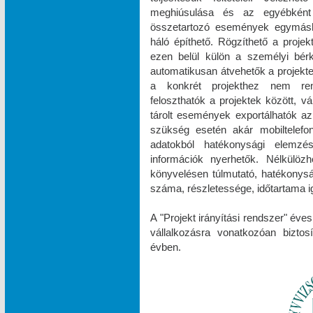
meghiúsulása és az egyébként
összetartozó események egymásh
háló építhető. Rögzíthető a projek
ezen belül külön a személyi bér
automatikusan átvehetők a projektek
a konkrét projekthez nem rend
feloszthatók a projektek között, v
tárolt események exportálhatók az
szükség esetén akár mobiltelefonr
adatokból hatékonysági elemzések
információk nyerhetők. Nélkülöz
könyvelésen túlmutató, hatékonys
száma, részletessége, időtartama ig
A "Projekt irányítási rendszer" éve
vállalkozásra vonatkozóan biztos
évben.