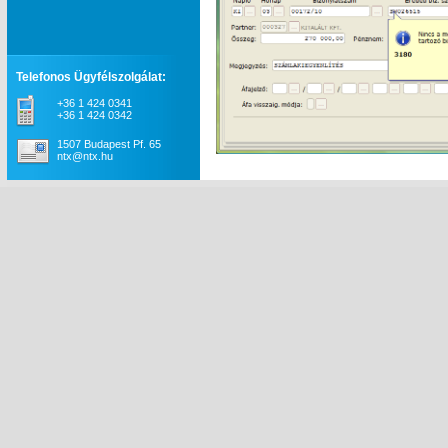
Telefonos Ügyfélszolgálat:
+36 1 424 0341
+36 1 424 0342
1507 Budapest Pf. 65
ntx@ntx.hu