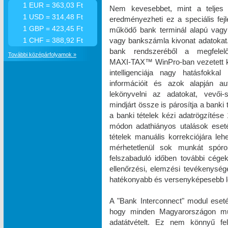
1 EUR = 363,03 Ft
Nem kevesebbet, mint a teljes 
1 USD = 314,48 Ft
eredményezheti ez a speciális fe
1 GBP = 423,45 Ft
működő bank terminál alapú vagy 
vagy bankszámla kivonat adatokat. 
1 CHF = 388,92 Ft
bank rendszeréből a megfelel
További középárfolyamok »
MAXI‑TAX™ WinPro-ban vezetett k
intelligenciája nagy hatásfokka
információit és azok alapján a
lekönyvelni az adatokat, vevői-s
mindjárt össze is párosítja a banki
a banki tételek kézi adatrögzíté
módon adathiányos utalások eset
tételek manuális korrekciójára le
mérhetetlenül sok munkát spóro
felszabaduló időben további cégek 
ellenőrzési, elemzési tevékenysé
hatékonyabb és versenyképesebb le
A "Bank Interconnect" modul eseté
hogy minden Magyarországon műkö
adatátvételt. Ez nem könnyű fe