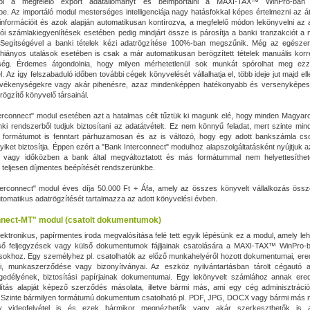
ből a megfelelő export adatállományt és beimportálni a MAXI‑TAX™ WinPro-ban 
e. Az importáló modul mesterséges intelligenciája nagy hatásfokkal képes értelmezni az á
nformációit és azok alapján automatikusan kontírozva, a megfelelő módon lekönyvelni az 
ítói számlakiegyenlítések esetében pedig mindjárt össze is párosítja a banki tranzakciót a 
 Segítségével a banki tételek kézi adatrögzítése 100%-ban megszűnik. Még az egésze
iányos utalások esetében is csak a már automatikusan berögzített tételek manuális korr
ség. Érdemes átgondolnia, hogy milyen mérhetetlenül sok munkát spórolhat meg ezz
. Az így felszabaduló időben további cégek könyvelését vállalhatja el, több ideje jut majd ell
evékenységekre vagy akár pihenésre, azaz mindenképpen hatékonyabb és versenyképes
rögzítő könyvelő társainál.
erconnect" modul esetében azt a hatalmas célt tűztük ki magunk elé, hogy minden Magya
i rendszerből tudjuk biztosítani az adatátvételt. Ez nem könnyű feladat, mert szinte mi
t formátumot is fenntart párhuzamosan és az is változó, hogy egy adott bankszámla c
yiket biztosítja. Éppen ezért a "Bank Interconnect" modulhoz alapszolgáltatásként nyújtjuk a
 vagy időközben a bank által megváltoztatott és más formátummal nem helyettesíthet
teljesen díjmentes beépítését rendszerünkbe.
erconnect" modul éves díja 50.000 Ft + Áfa, amely az összes könyvelt vállalkozás össz
utomatikus adatrögzítését tartalmazza az adott könyvelési évben.
nect-MT" modul (csatolt dokumentumok)
elektronikus, papírmentes iroda megvalósítása felé tett egyik lépésünk ez a modul, amely le
lső feljegyzések vagy külső dokumentumok fájljainak csatolására a MAXI‑TAX™ WinPro-ba
ásokhoz. Egy személyhez pl. csatolhatók az előző munkahelyéről hozott dokumentumai, erede
tai, munkaszerződése vagy bizonyítványai. Az eszköz nyilvántartásban tárolt cégautó a
gedélyének, biztosítási papírjainak dokumentumai. Egy lekönyvelt számlához annak ered
lítás alapját képező szerződés másolata, illetve bármi más, ami egy cég adminisztráci
. Szinte bármilyen formátumú dokumentum csatolható pl. PDF, JPG, DOCX vagy bármi más 
y videofelvétel is és ezek bármikor megnézhetők vagy akár szerkeszthetők is 