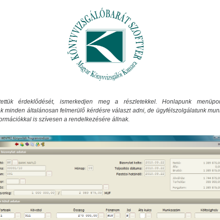
tettük érdeklődését, ismerkedjen meg a részletekkel. Honlapunk menüpon
k minden általánosan felmerülő kérdésre választ adni, de ügyfélszolgálatunk mun
formációkkal is szívesen a rendelkezésére állnak.