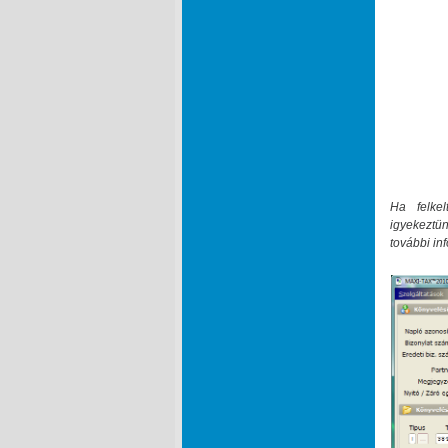
Ha felkel
igyekeztün
további in