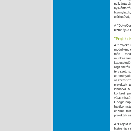
nyilvántart
nyilvántart
bizonylato
elérhetővé,
A "DokuCon
biztosítja 
"Projekt i
A "Projekt 
modulként e
más modu
munkaszámo
kapcsolódó 
rögzíthető
tervezett s
események 
összetarto
projektek t
lebontva. A
konkrét pr
választható
Google napt
hatékonyság
eszköz min
projektek s
A "Projekt 
biztosítja 