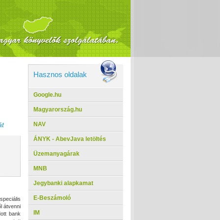
Hasznos oldalak
Google.hu
Magyarország.hu
NAV
át
ÁNYK - AbevJava letöltés
Üzemanyagárak
MNB
Jegybanki alapkamat
E-Beszámoló
peciális
l átvenni
IM
ott bank