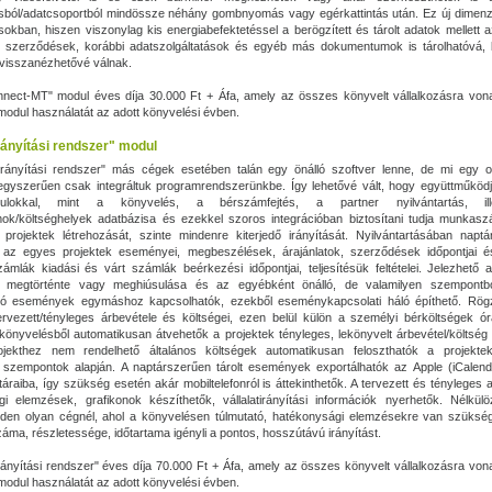
ásból/adatcsoportból mindössze néhány gombnyomás vagy egérkattintás után. Ez új dimenzi
ásokban, hiszen viszonylag kis energiabefektetéssel a berögzített és tárolt adatok mellett a
k, szerződések, korábbi adatszolgáltatások és egyéb más dokumentumok is tárolhatóvá, 
 visszanézhetővé válnak.
nect-MT" modul éves díja 30.000 Ft + Áfa, amely az összes könyvelt vállalkozásra von
a modul használatát az adott könyvelési évben.
rányítási rendszer" modul
irányítási rendszer" más cégek esetében talán egy önálló szoftver lenne, de mi egy op
gyszerűen csak integráltuk programrendszerünkbe. Így lehetővé vált, hogy együttműködj
lokkal, mint a könyvelés, a bérszámfejtés, a partner nyilvántartás, il
k/költséghelyek adatbázisa és ezekkel szoros integrációban biztosítani tudja munkas
projektek létrehozását, szinte mindenre kiterjedő irányítását. Nyilvántartásában napt
k az egyes projektek eseményei, megbeszélések, árajánlatok, szerződések időpontjai és
zámlák kiadási és várt számlák beérkezési időpontjai, teljesítésük feltételei. Jelezhető
megtörténte vagy meghiúsulása és az egyébként önálló, de valamilyen szempontb
zó események egymáshoz kapcsolhatók, ezekből eseménykapcsolati háló építhető. Rögz
ervezett/tényleges árbevétele és költségei, ezen belül külön a személyi bérköltségek 
 könyvelésből automatikusan átvehetők a projektek tényleges, lekönyvelt árbevétel/költség 
ojekthez nem rendelhető általános költségek automatikusan feloszthatók a projektek
 szempontok alapján. A naptárszerűen tárolt események exportálhatók az Apple (iCalend
áraiba, így szükség esetén akár mobiltelefonról is áttekinthetők. A tervezett és tényleges 
i elemzések, grafikonok készíthetők, vállalatirányítási információk nyerhetők. Nélkülö
den olyan cégnél, ahol a könyvelésen túlmutató, hatékonysági elemzésekre van szüksé
záma, részletessége, időtartama igényli a pontos, hosszútávú irányítást.
irányítási rendszer" éves díja 70.000 Ft + Áfa, amely az összes könyvelt vállalkozásra vo
a modul használatát az adott könyvelési évben.