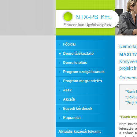
Főoldal
Demo táj
Demo tájékoztató
MAXI‑T
Könyvelé
Demo letöltés
projekt 
Program szolgáltatások
Örömmel 
Program megrendelés
Árak
"Bank 
"DokuC
Akciók
"Projek
Egyedi kérdések
"Bank Int
Kapcsolat
Nem kevese
fejlesztés,
Aktuális középárfolyam:
a számla t