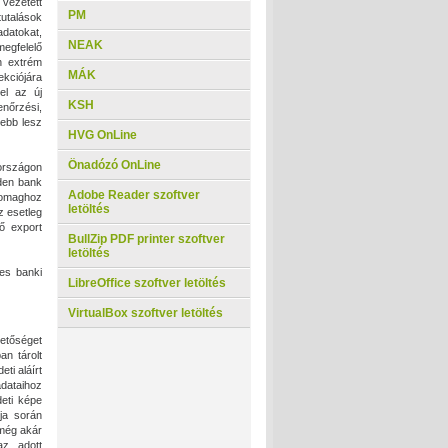
vezetett
PM
tutalások
adatokat,
NEAK
megfelelő
n extrém
MÁK
ekciójára
el az új
KSH
enőrzési,
ebb lesz
HVG OnLine
Önadózó OnLine
rországon
nden bank
Adobe Reader szoftver
somaghoz
letöltés
z esetleg
ő export
BullZip PDF printer szoftver
letöltés
es banki
LibreOffice szoftver letöltés
VirtualBox szoftver letöltés
hetőséget
n tárolt
ti aláírt
dataihoz
eti képe
ója során
még akár
az adott