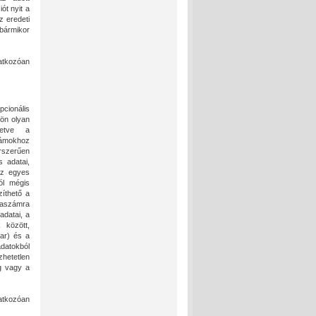
ót nyit a
z eredeti
bármikor
atkozóan
cionális
ön olyan
letve a
zámokhoz
árszerűen
 adatai,
 az egyes
ól mégis
íthető a
óraszámra
adatai, a
 között,
ar) és a
adatokból
zhetetlen
g vagy a
natkozóan