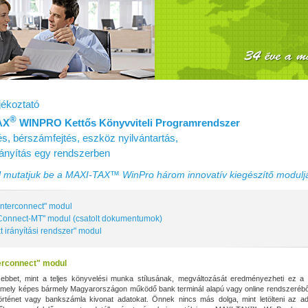
ékoztató
®
AX
WINPRO Kettős Könyvviteli Programrendszer
s, bérszámfejtés, eszköz nyilvántartás,
irányítás egy rendszerben
mutatjuk be a MAXI‑TAX™ WinPro három innovatív kiegészítő modulj
Interconnect" modul
onnect-MT" modul (csatolt dokumentumok)
t irányítási rendszer" modul
erconnect" modul
bbet, mint a teljes könyvelési munka stílusának, megváltozását eredményezheti ez a s
 amely képes bármely Magyarországon működő bank terminál alapú vagy online rendszerébő
örténet vagy bankszámla kivonat adatokat. Önnek nincs más dolga, mint letölteni az ad