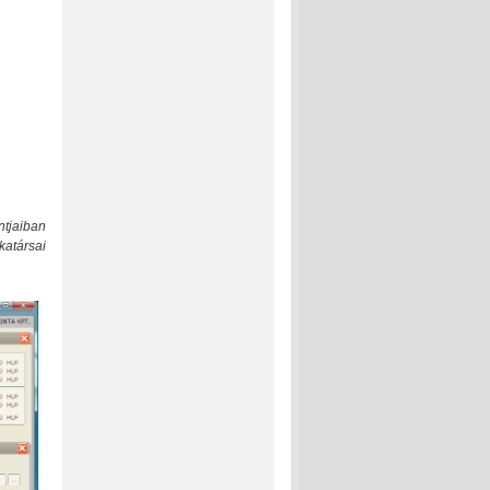
tjaiban
katársai