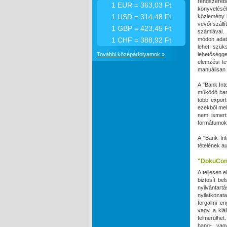
rendszeré
1 EUR = 363,03 Ft
könyveléséb
1 USD = 314,48 Ft
közlemény i
vevői-száll
1 GBP = 423,45 Ft
számlával.
1 CHF = 388,92 Ft
módon adath
lehet szük
További középárfolyamok »
lehetőséggel
elemzési t
manuálisan 
A "Bank Int
működő bank
több expor
ezekből mel
nem ismert
formátumok 
A "Bank Int
tételének a
"DokuCon
A teljesen 
biztosít be
nyilvántart
nyilatkoza
forgalmi en
vagy a kiál
felmerülhet
hang- vag