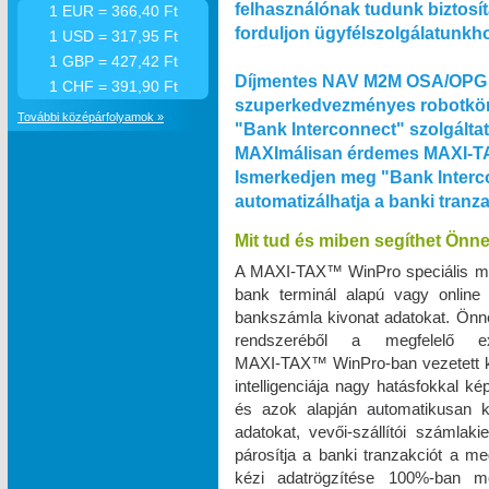
felhasználónak tudunk biztosít
1 EUR = 366,40 Ft
forduljon ügyfélszolgálatunkh
1 USD = 317,95 Ft
1 GBP = 427,42 Ft
Díjmentes NAV M2M OSA/OPG 
1 CHF = 391,90 Ft
szuperkedvezményes robotkön
További középárfolyamok »
"Bank Interconnect" szolgálta
MAXImálisan érdemes MAXI‑TA
Ismerkedjen meg "Bank Interco
automatizálhatja a banki tranz
Mit tud és miben segíthet Önn
A MAXI‑TAX™ WinPro speciális m
bank terminál alapú vagy online
bankszámla kivonat adatokat. Önnek
rendszeréből a megfelelő e
MAXI‑TAX™ WinPro-ban vezetett k
intelligenciája nagy hatásfokkal k
és azok alapján automatikusan k
adatokat, vevői-szállítói számlak
párosítja a banki tranzakciót a me
kézi adatrögzítése 100%-ban 