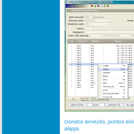
Gondos tervezés, pontos kivi
alapja.