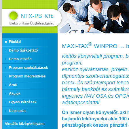
Főoldal
®
MAXI‑TAX
WINPRO ... h
Demo tájékoztató
Kettős könyvviteli program, 
Demo letöltés
program,
Program szolgáltatások
eszköz nyilvántartás, projekt 
díjmentes szoftvertámogatás
Program megrendelés
banki- és számlaimport lehe
Árak
bármely bankból és számláz
Akciók
ingyenes NAV OSA és OPG
adatkapcsolattal.
Egyedi kérdések
Kapcsolat
Ön ismer olyan könyvelőt, aki 
hajlandó lekönyvelni akár 100
Aktuális középárfolyam:
pénztárgépek összes pénztári