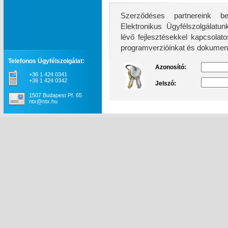
Szerződéses partnereink be
Elektronikus Ügyfélszolgálatunk továb
lévő fejlesztésekkel kapcsolatos információkhoz, 
programverzióinkat és dokument
Telefonos Ügyfélszolgálat:
Azonosító:
+36 1 424 0341
+36 1 424 0342
Jelszó:
1507 Budapest Pf. 65
ntx@ntx.hu