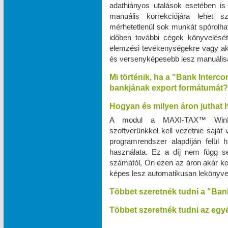
adathiányos utalások esetében is
manuális korrekciójára lehet 
mérhetetlenül sok munkát spórolhat
időben további cégek könyvelését v
elemzési tevékenységekre vagy a
és versenyképesebb lesz manuálisan
Mi történik, ha a "Bank Interc
bankjának export formátumát?
Hogyan és milyen áron juthat
A modul a MAXI‑TAX™ WinPr
szoftverünkkel kell vezetnie saját
programrendszer alapdíján felül
használata. Ez a díj nem függ s
számától, Ön ezen az áron akár kor
képes lesz automatikusan lekönyve
Többet szeretnék tudni a "Ban
Többet szeretnék tudni az egyé