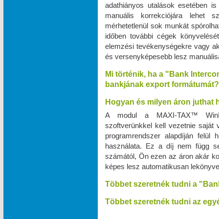
adathiányos utalások esetében is
manuális korrekciójára lehet 
mérhetetlenül sok munkát spórolhat
időben további cégek könyvelését v
elemzési tevékenységekre vagy a
és versenyképesebb lesz manuálisan
Mi történik, ha a "Bank Interc
bankjának export formátumát?
Hogyan és milyen áron juthat
A modul a MAXI‑TAX™ WinPr
szoftverünkkel kell vezetnie saját
programrendszer alapdíján felül
használata. Ez a díj nem függ s
számától, Ön ezen az áron akár kor
képes lesz automatikusan lekönyve
Többet szeretnék tudni a "Ban
Többet szeretnék tudni az egyé