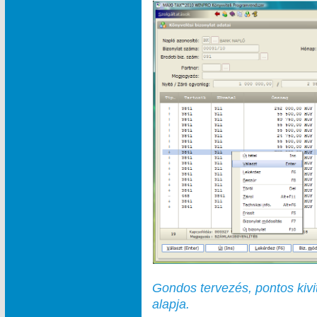
Gondos tervezés, pontos kivi
alapja.