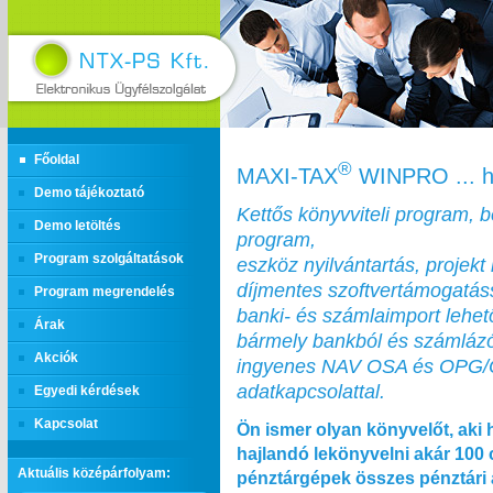
Főoldal
®
MAXI‑TAX
WINPRO ... h
Demo tájékoztató
Kettős könyvviteli program, 
Demo letöltés
program,
Program szolgáltatások
eszköz nyilvántartás, projekt 
díjmentes szoftvertámogatás
Program megrendelés
banki- és számlaimport lehe
Árak
bármely bankból és számláz
Akciók
ingyenes NAV OSA és OPG
adatkapcsolattal.
Egyedi kérdések
Kapcsolat
Ön ismer olyan könyvelőt, aki 
hajlandó lekönyvelni akár 100
Aktuális középárfolyam:
pénztárgépek összes pénztári