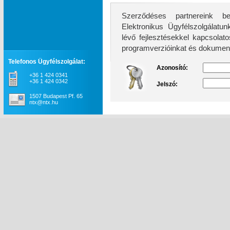
Szerződéses partnereink be
Elektronikus Ügyfélszolgálatunk továb
lévő fejlesztésekkel kapcsolatos információkhoz, 
programverzióinkat és dokument
Telefonos Ügyfélszolgálat:
Azonosító:
+36 1 424 0341
+36 1 424 0342
Jelszó:
1507 Budapest Pf. 65
ntx@ntx.hu