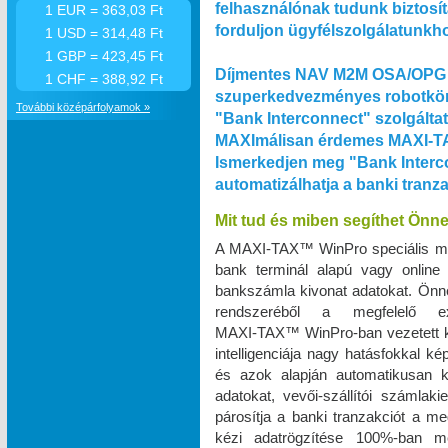
felhasználónak tudunk biztosít
1 EUR = 363,03 Ft
forduljon ügyfélszolgálatunkh
1 USD = 314,48 Ft
1 GBP = 423,45 Ft
Díjmentes NAV M2M OSA/OPG 
1 CHF = 388,92 Ft
szuperkedvezményes robotkön
További középárfolyamok »
"Bank Interconnect" szolgálta
MAXImálisan érdemes MAXI‑TA
Ismerkedjen meg "Bank Interco
automatizálhatja a banki tranz
Mit tud és miben segíthet Önn
A MAXI‑TAX™ WinPro speciális m
bank terminál alapú vagy online
bankszámla kivonat adatokat. Önnek
rendszeréből a megfelelő e
MAXI‑TAX™ WinPro-ban vezetett k
intelligenciája nagy hatásfokkal k
és azok alapján automatikusan k
adatokat, vevői-szállítói számlak
párosítja a banki tranzakciót a me
kézi adatrögzítése 100%-ban 