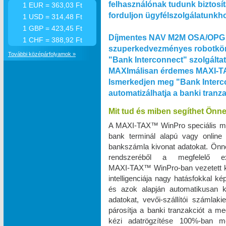
felhasználónak tudunk biztosít
1 EUR = 363,03 Ft
forduljon ügyfélszolgálatunkh
1 USD = 314,48 Ft
1 GBP = 423,45 Ft
Díjmentes NAV M2M OSA/OPG 
1 CHF = 388,92 Ft
szuperkedvezményes robotkön
További középárfolyamok »
"Bank Interconnect" szolgálta
MAXImálisan érdemes MAXI‑TA
Ismerkedjen meg "Bank Interco
automatizálhatja a banki tranz
Mit tud és miben segíthet Önn
A MAXI‑TAX™ WinPro speciális m
bank terminál alapú vagy online
bankszámla kivonat adatokat. Önnek
rendszeréből a megfelelő e
MAXI‑TAX™ WinPro-ban vezetett k
intelligenciája nagy hatásfokkal k
és azok alapján automatikusan k
adatokat, vevői-szállítói számlak
párosítja a banki tranzakciót a me
kézi adatrögzítése 100%-ban 