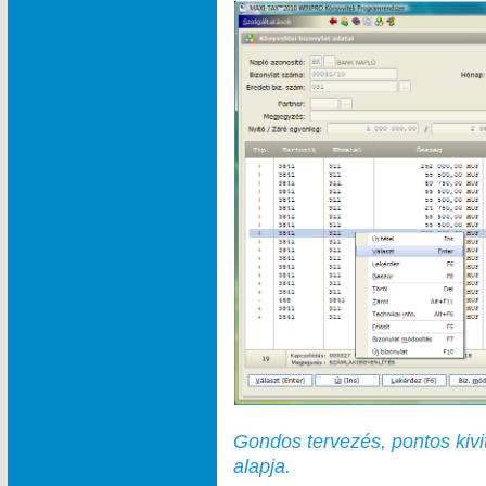
Gondos tervezés, pontos kivi
alapja.