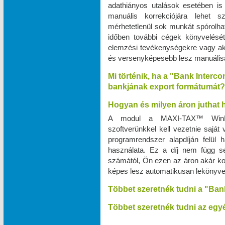
adathiányos utalások esetében is
manuális korrekciójára lehet 
mérhetetlenül sok munkát spórolhat
időben további cégek könyvelését v
elemzési tevékenységekre vagy a
és versenyképesebb lesz manuálisan
Mi történik, ha a "Bank Interc
bankjának export formátumát?
Hogyan és milyen áron juthat
A modul a MAXI‑TAX™ WinPr
szoftverünkkel kell vezetnie saját
programrendszer alapdíján felül
használata. Ez a díj nem függ s
számától, Ön ezen az áron akár kor
képes lesz automatikusan lekönyve
Többet szeretnék tudni a "Ban
Többet szeretnék tudni az egyé