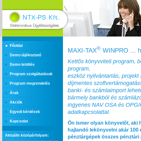
Főoldal
®
MAXI‑TAX
WINPRO ... h
Demo tájékoztató
Kettős könyvviteli program, 
Demo letöltés
program,
Program szolgáltatások
eszköz nyilvántartás, projekt 
díjmentes szoftvertámogatás
Program megrendelés
banki- és számlaimport lehe
Árak
bármely bankból és számláz
Akciók
ingyenes NAV OSA és OPG
adatkapcsolattal.
Egyedi kérdések
Kapcsolat
Ön ismer olyan könyvelőt, aki 
hajlandó lekönyvelni akár 100
Aktuális középárfolyam:
pénztárgépek összes pénztári