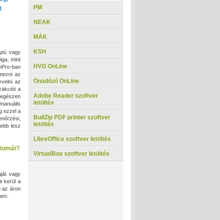
PM
g
NEAK
MÁK
KSH
apú vagy
lga, mint
HVG OnLine
inPro-ban
lmezni az
Önadózó OnLine
velni az
zakciót a
Adobe Reader szoftver
 egészen
letöltés
manuális
g ezzel a
BullZip PDF printer szoftver
enőrzési,
letöltés
ebb lesz
LibreOffice szoftver letöltés
átumát?
VirtualBox szoftver letöltés
ját vagy
e kerül a
n az áron
ben.