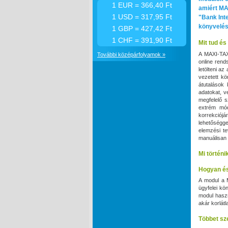
1 EUR = 366,40 Ft
amiért MA
1 USD = 317,95 Ft
"Bank Int
könyvelés
1 GBP = 427,42 Ft
1 CHF = 391,90 Ft
Mit tud é
A MAXI‑TAX
További középárfolyamok »
online rend
letölteni a
vezetett kö
átutalások
adatokat, v
megfelelő 
extrém mód
korrekciójá
lehetőséggel
elemzési t
manuálisan 
Mi történ
Hogyan és
A modul a 
ügyfelei kö
modul haszn
akár korlát
Többet sz