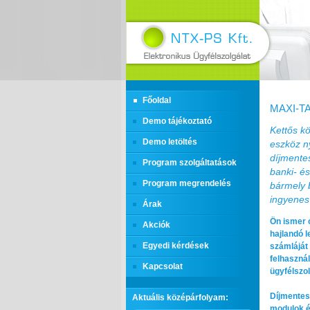
Főoldal
MAXI‑T
Demo tájékoztató
Kettős k
Demo letöltés
eszköz ny
díjmente
Program szolgáltatások
banki- é
Program megrendelés
bármely 
ingyenes
Árak
Ön ismer o
Akciók
hajlandó 
Egyedi kérdések
számláját
felhasznál
Kapcsolat
ügyfélszo
Díjmente
Aktuális középárfolyam:
modulok é