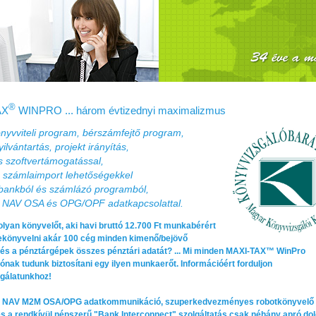
®
AX
WINPRO ... három évtizednyi maximalizmus
önyvviteli program, bérszámfejtő program,
ilvántartás, projekt irányítás,
s szoftvertámogatással,
s számlaimport lehetőségekkel
bankból és számlázó programból,
 NAV OSA és OPG/OPF adatkapcsolattal.
lyan könyvelőt, aki havi bruttó 12.700 Ft munkabérért
lekönyvelni akár 100 cég minden kimenő/bejövő
 és a pénztárgépek összes pénztári adatát? ... Mi minden MAXI‑TAX™ WinPro
ónak tudunk biztosítani egy ilyen munkaerőt. Információért forduljon
lgálatunkhoz!
s NAV M2M OSA/OPG adatkommunikáció, szuperkedvezményes robotkönyvelő
s a rendkívül népszerű "Bank Interconnect" szolgáltatás csak néhány apró dol