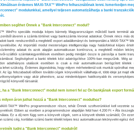
XImálisan érdemes MAXI‑TAX™ WinPro felhasználónak lenni. Ismerkedjen me
erconnect" modulunkkal, amellyel teljesen automatizálhatja a banki tranzakciók
ét.
s miben segíthet Önnek a "Bank Interconnect" modul?
™ WinPro speciális modulja képes bármely Magyarországon működő bank terminál al
szeréből átvenni a számla történet vagy bankszámla kivonat adatokat. Önnek nincs más do
z adott bank rendszeréből a megfelelő export adatállományt és beimportálni a MAXI‑TAX™ W
nyvelésébe. Az importáló modul mesterséges intelligenciája nagy hatásfokkal képes érte
 közlemény adatait és azok alapján automatikusan kontírozva, a megfelelő módon leköny
evői-szállítói számlakiegyenlítések esetében pedig mindjárt össze is párosítja a banki tran
számlával. Segítségével a banki tételek kézi adatrögzítése 100%-ban megszűnik. Még az
on adathiányos utalások esetében is csak a már automatikusan berögzített tételek 
ra lehet szükség. Érdemes átgondolnia, hogy milyen mérhetetlenül sok munkát spórolhat me
. Az így felszabaduló időben további cégek könyvelését vállalhatja el, több ideje jut majd ell
evékenységekre vagy akár pihenésre, azaz mindenképpen hatékonyabb és versenyképes
rögzítő könyvelő társainál.
ik, ha a "Bank Interconnect" modul nem ismeri fel az Ön bankjának export form
 milyen áron juthat hozzá a "Bank Interconnect" modulhoz?
MAXI‑TAX™ WinPro programrendszer része, tehát Önnek szoftverünkkel kell vezetnie sa
nyvelését. Ebben az esetben a programrendszer alapdíján felül havi 4.200 Ft + Áfa összegb
álata. Ez a díj nem függ sem a könyvelt cégek, sem a könyvelt tételek számától, Ön eze
lan számú cég, korlátlan számú banki tételét képes lesz automatikusan lekönyvelni egész év
eretnék tudni a "Bank Interconnect" modulról!