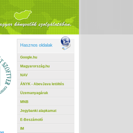
Hasznos oldalak
Google.hu
Magyarország.hu
NAV
ÁNYK - AbevJava letöltés
Üzemanyagárak
MNB
Jegybanki alapkamat
E-Beszámoló
IM
og,