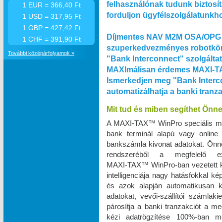
felhasználónak tudunk biztosít
1 EUR = 366,40 Ft
forduljon ügyfélszolgálatunkh
1 USD = 317,95 Ft
1 GBP = 427,42 Ft
Díjmentes NAV M2M OSA/OPG 
1 CHF = 391,90 Ft
szuperkedvezményes robotkön
További középárfolyamok »
"Bank Interconnect" szolgálta
MAXImálisan érdemes MAXI‑TA
Ismerkedjen meg "Bank Interco
automatizálhatja a banki tranz
Mit tud és miben segíthet Önn
A MAXI‑TAX™ WinPro speciális m
bank terminál alapú vagy online
bankszámla kivonat adatokat. Önnek
rendszeréből a megfelelő e
MAXI‑TAX™ WinPro-ban vezetett k
intelligenciája nagy hatásfokkal k
és azok alapján automatikusan k
adatokat, vevői-szállítói számlak
párosítja a banki tranzakciót a me
kézi adatrögzítése 100%-ban 