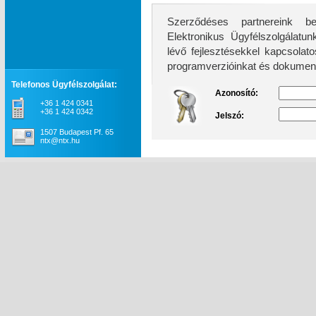
Szerződéses partnereink be
Elektronikus Ügyfélszolgálatunk továb
lévő fejlesztésekkel kapcsolatos információkhoz, 
programverzióinkat és dokument
Telefonos Ügyfélszolgálat:
Azonosító:
+36 1 424 0341
+36 1 424 0342
Jelszó:
1507 Budapest Pf. 65
ntx@ntx.hu