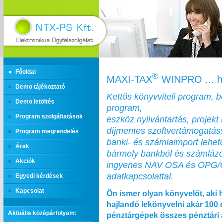
Főoldal
®
MAXI‑TAX
WINPRO ... h
Demo tájékoztató
Kettős könyvviteli program, 
Demo letöltés
program,
Program szolgáltatások
eszköz nyilvántartás, projekt 
díjmentes szoftvertámogatás
Program megrendelés
banki- és számlaimport lehe
Árak
bármely bankból és számláz
Akciók
ingyenes NAV OSA és OPG
adatkapcsolattal.
Egyedi kérdések
Kapcsolat
Ön ismer olyan könyvelőt, aki 
hajlandó lekönyvelni akár 100
Aktuális középárfolyam:
pénztárgépek összes pénztári