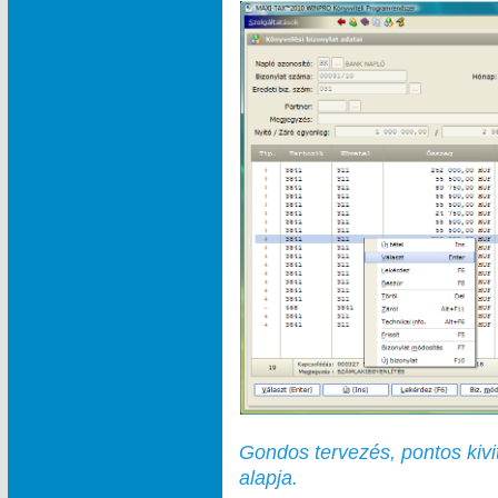
Gondos tervezés, pontos kivi
alapja.