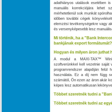
adathiányos utalások esetében is
manuális korrekciójára lehet 
mérhetetlenül sok munkát spórolhat
időben további cégek könyvelését v
elemzési tevékenységekre vagy a
és versenyképesebb lesz manuálisan
Mi történik, ha a "Bank Interc
bankjának export formátumát?
Hogyan és milyen áron juthat
A modul a MAXI‑TAX™ WinPr
szoftverünkkel kell vezetnie saját
programrendszer alapdíján felül
használata. Ez a díj nem függ s
számától, Ön ezen az áron akár kor
képes lesz automatikusan lekönyve
Többet szeretnék tudni a "Ban
Többet szeretnék tudni az egyé