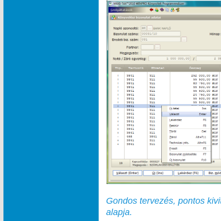
Gondos tervezés, pontos kivi
alapja.