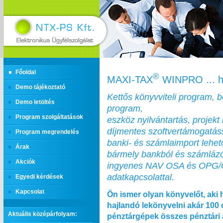
Főoldal
®
MAXI‑TAX
WINPRO ... h
Demo tájékoztató
Kettős könyvviteli program, 
Demo letöltés
program,
Program szolgáltatások
eszköz nyilvántartás, projekt 
díjmentes szoftvertámogatás
Program megrendelés
banki- és számlaimport lehe
Árak
bármely bankból és számláz
Akciók
ingyenes NAV OSA és OPG
adatkapcsolattal.
Egyedi kérdések
Kapcsolat
Ön ismer olyan könyvelőt, aki 
hajlandó lekönyvelni akár 100
Aktuális középárfolyam:
pénztárgépek összes pénztári