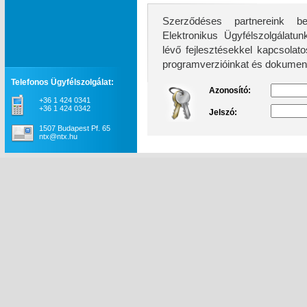
Szerződéses partnereink be
Elektronikus Ügyfélszolgálatunk továb
lévő fejlesztésekkel kapcsolatos információkhoz, 
programverzióinkat és dokument
Telefonos Ügyfélszolgálat:
Azonosító:
+36 1 424 0341
+36 1 424 0342
Jelszó:
1507 Budapest Pf. 65
ntx@ntx.hu