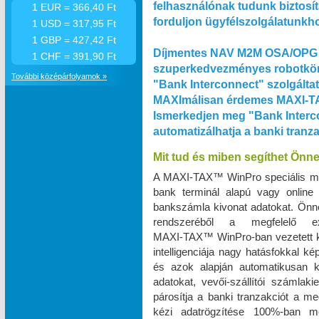
felhasználónak tudunk biztosít
1 EUR = 366,40 Ft
forduljon ügyfélszolgálatunkh
1 USD = 317,95 Ft
1 GBP = 427,42 Ft
Díjmentes NAV M2M OSA/OPG 
1 CHF = 391,90 Ft
szuperkedvezményes robotkön
További középárfolyamok »
"Bank Interconnect" szolgálta
MAXImálisan érdemes MAXI‑TA
Ismerkedjen meg "Bank Interco
automatizálhatja a banki tranz
Mit tud és miben segíthet Önn
A MAXI‑TAX™ WinPro speciális m
bank terminál alapú vagy online
bankszámla kivonat adatokat. Önnek
rendszeréből a megfelelő e
MAXI‑TAX™ WinPro-ban vezetett k
intelligenciája nagy hatásfokkal k
és azok alapján automatikusan k
adatokat, vevői-szállítói számlak
párosítja a banki tranzakciót a me
kézi adatrögzítése 100%-ban 