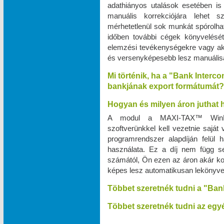
adathiányos utalások esetében is
manuális korrekciójára lehet 
mérhetetlenül sok munkát spórolhat
időben további cégek könyvelését v
elemzési tevékenységekre vagy a
és versenyképesebb lesz manuálisan
Mi történik, ha a "Bank Interc
bankjának export formátumát?
Hogyan és milyen áron juthat
A modul a MAXI‑TAX™ WinPr
szoftverünkkel kell vezetnie saját
programrendszer alapdíján felül
használata. Ez a díj nem függ s
számától, Ön ezen az áron akár kor
képes lesz automatikusan lekönyve
Többet szeretnék tudni a "Ban
Többet szeretnék tudni az egyé