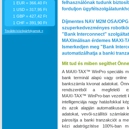
felhasználónak tudunk biztosít
1 EUR = 366,40 Ft
forduljon ügyfélszolgálatunkh
1 USD = 317,95 Ft
1 GBP = 427,42 Ft
Díjmentes NAV M2M OSA/OPG 
1 CHF = 391,90 Ft
szuperkedvezményes robotkön
További középárfolyamok »
"Bank Interconnect" szolgálta
MAXImálisan érdemes MAXI‑TA
Ismerkedjen meg "Bank Interco
automatizálhatja a banki tranz
Mit tud és miben segíthet Önn
A MAXI‑TAX™ WinPro speciális m
bank terminál alapú vagy online
bankszámla kivonat adatokat. Önnek
rendszeréből a megfelelő e
MAXI‑TAX™ WinPro-ban vezetett k
intelligenciája nagy hatásfokkal k
és azok alapján automatikusan k
adatokat, vevői-szállítói számlak
párosítja a banki tranzakciót a me
kézi adatrögzítése 100%-ban 