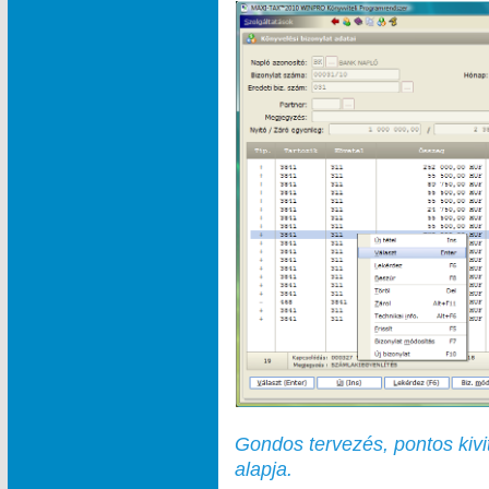
Gondos tervezés, pontos kivi
alapja.