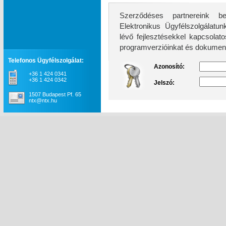
Szerződéses partnereink be
Elektronikus Ügyfélszolgálatunk továb
lévő fejlesztésekkel kapcsolatos információkhoz, 
programverzióinkat és dokument
Telefonos Ügyfélszolgálat:
Azonosító:
+36 1 424 0341
+36 1 424 0342
Jelszó:
1507 Budapest Pf. 65
ntx@ntx.hu