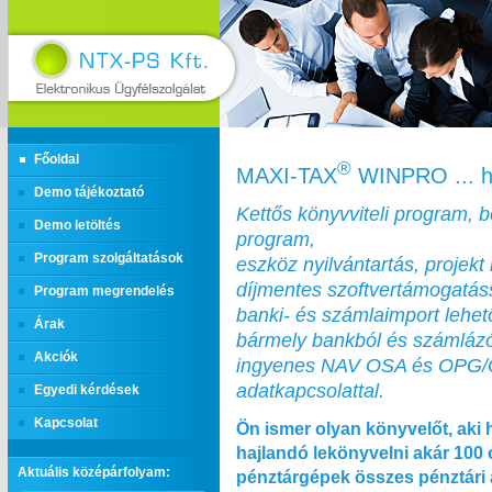
Főoldal
®
MAXI‑TAX
WINPRO ... h
Demo tájékoztató
Kettős könyvviteli program, 
Demo letöltés
program,
Program szolgáltatások
eszköz nyilvántartás, projekt 
díjmentes szoftvertámogatás
Program megrendelés
banki- és számlaimport lehe
Árak
bármely bankból és számláz
Akciók
ingyenes NAV OSA és OPG
adatkapcsolattal.
Egyedi kérdések
Kapcsolat
Ön ismer olyan könyvelőt, aki 
hajlandó lekönyvelni akár 100
Aktuális középárfolyam:
pénztárgépek összes pénztári