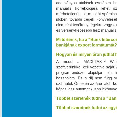
adathiányos utalások esetében is
manuális korrekciójára lehet 
mérhetetlenül sok munkát spórolhat
időben további cégek könyvelését v
elemzési tevékenységekre vagy a
és versenyképesebb lesz manuálisan
Mi történik, ha a "Bank Interc
bankjának export formátumát?
Hogyan és milyen áron juthat
A modul a MAXI‑TAX™ WinPr
szoftverünkkel kell vezetnie saját
programrendszer alapdíján felül
használata. Ez a díj nem függ s
számától, Ön ezen az áron akár kor
képes lesz automatikusan lekönyve
Többet szeretnék tudni a "Ban
Többet szeretnék tudni az egyé