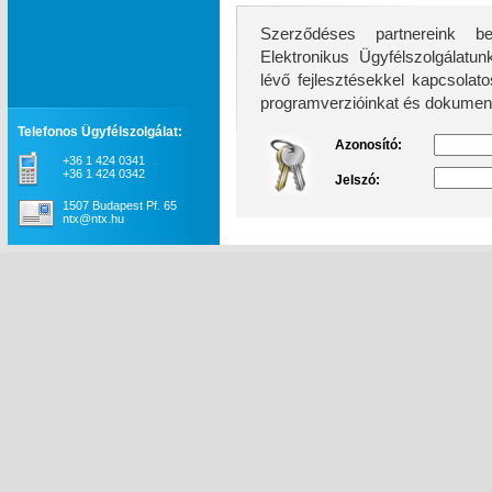
Szerződéses partnereink be
Elektronikus Ügyfélszolgálatunk továb
lévő fejlesztésekkel kapcsolatos információkhoz, 
programverzióinkat és dokument
Telefonos Ügyfélszolgálat:
Azonosító:
+36 1 424 0341
+36 1 424 0342
Jelszó:
1507 Budapest Pf. 65
ntx@ntx.hu