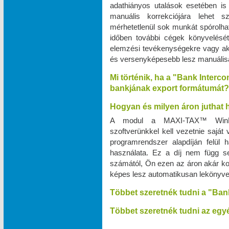
adathiányos utalások esetében is
manuális korrekciójára lehet 
mérhetetlenül sok munkát spórolhat
időben további cégek könyvelését v
elemzési tevékenységekre vagy a
és versenyképesebb lesz manuálisan
Mi történik, ha a "Bank Interc
bankjának export formátumát?
Hogyan és milyen áron juthat
A modul a MAXI‑TAX™ WinPr
szoftverünkkel kell vezetnie saját
programrendszer alapdíján felül
használata. Ez a díj nem függ s
számától, Ön ezen az áron akár kor
képes lesz automatikusan lekönyve
Többet szeretnék tudni a "Ban
Többet szeretnék tudni az egyé