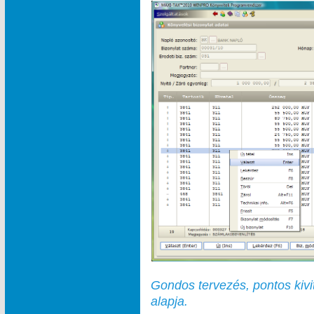
Gondos tervezés, pontos kivi
alapja.