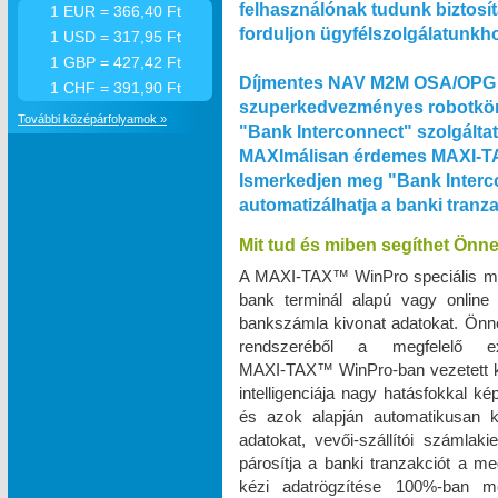
felhasználónak tudunk biztosít
1 EUR = 366,40 Ft
forduljon ügyfélszolgálatunkh
1 USD = 317,95 Ft
1 GBP = 427,42 Ft
Díjmentes NAV M2M OSA/OPG 
1 CHF = 391,90 Ft
szuperkedvezményes robotkön
További középárfolyamok »
"Bank Interconnect" szolgálta
MAXImálisan érdemes MAXI‑TA
Ismerkedjen meg "Bank Interco
automatizálhatja a banki tranz
Mit tud és miben segíthet Önn
A MAXI‑TAX™ WinPro speciális m
bank terminál alapú vagy online
bankszámla kivonat adatokat. Önnek
rendszeréből a megfelelő e
MAXI‑TAX™ WinPro-ban vezetett k
intelligenciája nagy hatásfokkal k
és azok alapján automatikusan k
adatokat, vevői-szállítói számlak
párosítja a banki tranzakciót a me
kézi adatrögzítése 100%-ban 