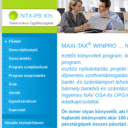
Főoldal
®
MAXI‑TAX
WINPRO ... h
Demo tájékoztató
Kettős könyvviteli program, 
Demo letöltés
program,
Program szolgáltatások
eszköz nyilvántartás, projekt 
díjmentes szoftvertámogatás
Program megrendelés
banki- és számlaimport lehe
Árak
bármely bankból és számláz
Akciók
ingyenes NAV OSA és OPG
adatkapcsolattal.
Egyedi kérdések
Kapcsolat
Ön ismer olyan könyvelőt, aki 
hajlandó lekönyvelni akár 100
Aktuális középárfolyam:
pénztárgépek összes pénztári