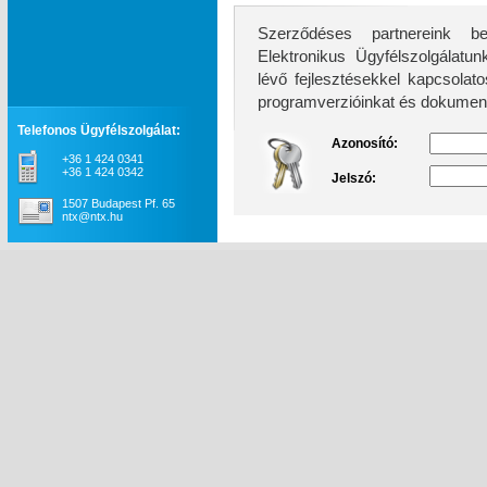
Szerződéses partnereink be
Elektronikus Ügyfélszolgálatunk továb
lévő fejlesztésekkel kapcsolatos információkhoz, 
programverzióinkat és dokument
Telefonos Ügyfélszolgálat:
Azonosító:
+36 1 424 0341
+36 1 424 0342
Jelszó:
1507 Budapest Pf. 65
ntx@ntx.hu