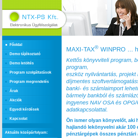
Főoldal
®
MAXI‑TAX
WINPRO ... h
Demo tájékoztató
Kettős könyvviteli program, 
Demo letöltés
program,
Program szolgáltatások
eszköz nyilvántartás, projekt 
díjmentes szoftvertámogatás
Program megrendelés
banki- és számlaimport lehe
Árak
bármely bankból és számláz
Akciók
ingyenes NAV OSA és OPG
adatkapcsolattal.
Egyedi kérdések
Kapcsolat
Ön ismer olyan könyvelőt, aki 
hajlandó lekönyvelni akár 100
Aktuális középárfolyam:
pénztárgépek összes pénztári