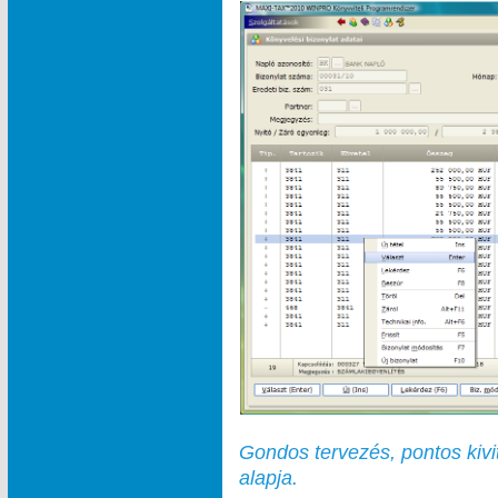
Gondos tervezés, pontos kivi
alapja.