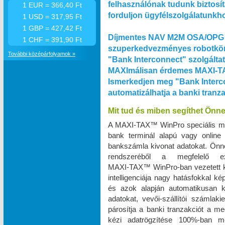
felhasználónak tudunk biztosít
1 EUR = 366,40 Ft
forduljon ügyfélszolgálatunkh
1 USD = 317,95 Ft
1 GBP = 427,42 Ft
Díjmentes NAV M2M OSA/OPG 
1 CHF = 391,90 Ft
szuperkedvezményes robotkön
További középárfolyamok »
"Bank Interconnect" szolgálta
MAXImálisan érdemes MAXI‑TA
Ismerkedjen meg "Bank Interco
automatizálhatja a banki tranz
Mit tud és miben segíthet Önn
A MAXI‑TAX™ WinPro speciális m
bank terminál alapú vagy online
bankszámla kivonat adatokat. Önnek
rendszeréből a megfelelő e
MAXI‑TAX™ WinPro-ban vezetett k
intelligenciája nagy hatásfokkal k
és azok alapján automatikusan k
adatokat, vevői-szállítói számlak
párosítja a banki tranzakciót a me
kézi adatrögzítése 100%-ban 