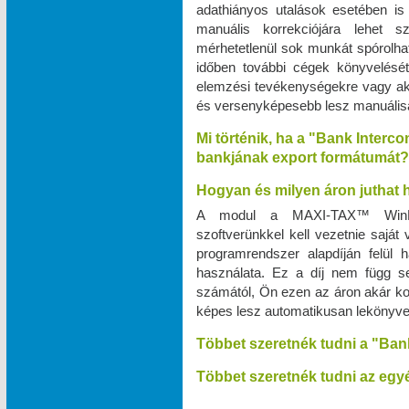
adathiányos utalások esetében is
manuális korrekciójára lehet 
mérhetetlenül sok munkát spórolhat
időben további cégek könyvelését v
elemzési tevékenységekre vagy a
és versenyképesebb lesz manuálisan
Mi történik, ha a "Bank Interc
bankjának export formátumát?
Hogyan és milyen áron juthat
A modul a MAXI‑TAX™ WinPr
szoftverünkkel kell vezetnie saját
programrendszer alapdíján felül
használata. Ez a díj nem függ s
számától, Ön ezen az áron akár kor
képes lesz automatikusan lekönyve
Többet szeretnék tudni a "Ban
Többet szeretnék tudni az egyé