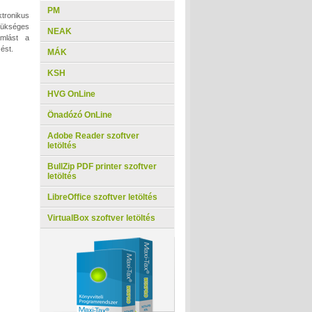
PM
ktronikus
zükséges
NEAK
amlást a
ést.
MÁK
KSH
HVG OnLine
Önadózó OnLine
Adobe Reader szoftver
letöltés
BullZip PDF printer szoftver
letöltés
LibreOffice szoftver letöltés
VirtualBox szoftver letöltés