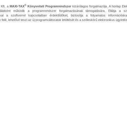
®
Kft. a
MAXI-TAX
Könyvviteli Programrendszer
kizárólagos forgalmazója. A honlap Ele
gálatként működik a programrendszer forgalmazásának támogatására. Ellátja a s
kkal a szoftverrel kapcsolatban érdeklődőket, biztosítja a folyamatos információár
 felé, lehetővé teszi az új programváltozatok letöltését és a széleskörű elektronikus ügyintéz