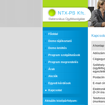
Főoldal
Kapcsola
Demo tájékoztató
A honlap 
Demo letöltés
Adószám
Program szolgáltatások
Cégjegy
Program megrendelés
Székhely
(ügyfélfo
Árak
egyezteté
Akciók
Postacím
Egyedi kérdések
E-mail cí
Elektroni
Kapcsolat
(0-24 óra
Telefonos
Aktuális középárfolyam:
(munkana