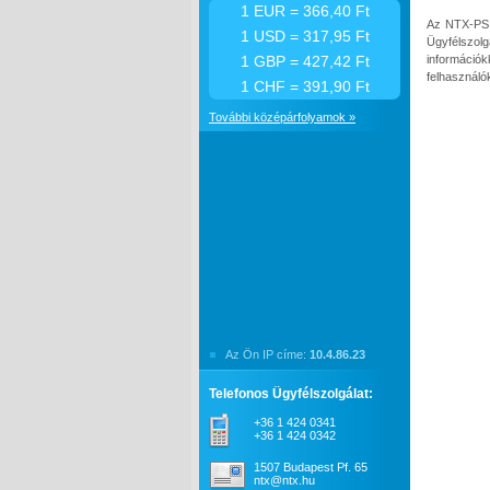
1 EUR = 366,40 Ft
Az NTX-PS 
1 USD = 317,95 Ft
Ügyfélszol
információ
1 GBP = 427,42 Ft
felhasználók
1 CHF = 391,90 Ft
További középárfolyamok »
Az Ön IP címe:
10.4.86.23
Telefonos Ügyfélszolgálat:
+36 1 424 0341
+36 1 424 0342
1507 Budapest Pf. 65
ntx@ntx.hu