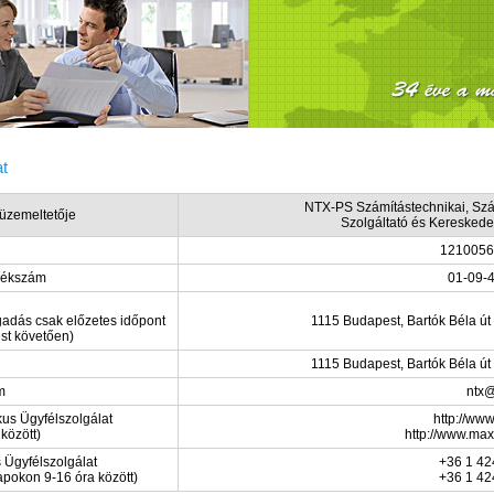
t
NTX-PS Számítástechnikai, Szá
üzemeltetője
Szolgáltató és Kereskedel
1210056
zékszám
01-09-
gadás csak előzetes időpont
1115 Budapest, Bartók Béla út
st követően)
1115 Budapest, Bartók Béla út
m
ntx@
kus Ügyfélszolgálat
http://www
 között)
http://www.max
 Ügyfélszolgálat
+36 1 42
pokon 9-16 óra között)
+36 1 42