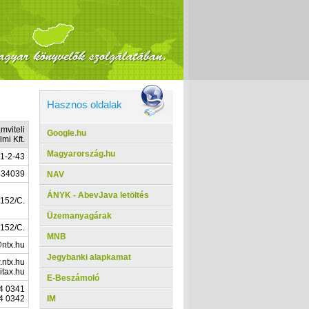
Hasznos oldalak
mviteli
Google.hu
mi Kft.
Magyarország.hu
1-2-43
434039
NAV
ÁNYK - AbevJava letöltés
 152/C.
Üzemanyagárak
 152/C.
MNB
ntx.hu
Jegybanki alapkamat
.ntx.hu
itax.hu
E-Beszámoló
4 0341
IM
4 0342