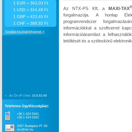
1 EUR = 363,03 Ft
Az NTX-PS Kft. a
MAXI-TAX
1 USD = 314,48 Ft
forgalmazója. A honlap Elek
1 GBP = 423,45 Ft
programrendszer forgalmazás
1 CHF = 388,92 Ft
információkkal a szoftverrel kapc
További középárfolyamok »
információáramlást a felhasználók
letöltését és a széleskörű elektroni
Az Ön IP címe:
10.5.63.40
Telefonos Ügyfélszolgálat:
+36 1 424 0341
+36 1 424 0342
1507 Budapest Pf. 65
ntx@ntx.hu