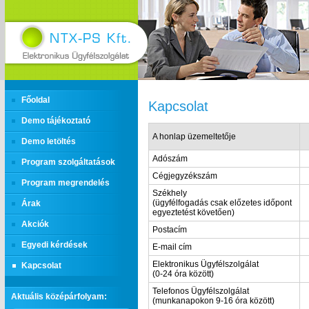
Főoldal
Kapcsolat
Demo tájékoztató
A honlap üzemeltetője
Demo letöltés
Adószám
Program szolgáltatások
Cégjegyzékszám
Program megrendelés
Székhely
(ügyfélfogadás csak előzetes időpont
Árak
egyeztetést követően)
Akciók
Postacím
Egyedi kérdések
E-mail cím
Elektronikus Ügyfélszolgálat
Kapcsolat
(0-24 óra között)
Telefonos Ügyfélszolgálat
Aktuális középárfolyam:
(munkanapokon 9-16 óra között)