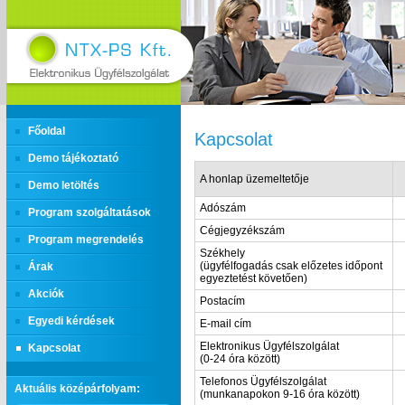
Főoldal
Kapcsolat
Demo tájékoztató
A honlap üzemeltetője
Demo letöltés
Adószám
Program szolgáltatások
Cégjegyzékszám
Program megrendelés
Székhely
(ügyfélfogadás csak előzetes időpont
Árak
egyeztetést követően)
Akciók
Postacím
Egyedi kérdések
E-mail cím
Elektronikus Ügyfélszolgálat
Kapcsolat
(0-24 óra között)
Telefonos Ügyfélszolgálat
Aktuális középárfolyam:
(munkanapokon 9-16 óra között)