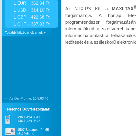
1 EUR = 362,34 Ft
Az NTX-PS Kft. a
MAXI-TAX
1 USD = 314,10 Ft
forgalmazója. A honlap Elek
1 GBP = 422,68 Ft
programrendszer forgalmazás
1 CHF = 387,83 Ft
információkkal a szoftverrel kapc
További középárfolyamok »
információáramlást a felhasználók
letöltését és a széleskörű elektroni
Az Ön IP címe:
10.5.63.40
Telefonos Ügyfélszolgálat:
+36 1 424 0341
+36 1 424 0342
1507 Budapest Pf. 65
ntx@ntx.hu