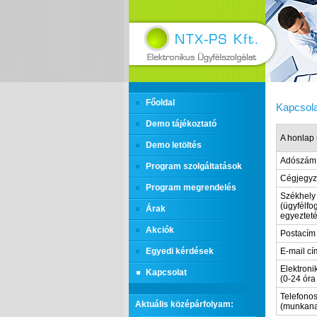
Főoldal
Kapcsola
Demo tájékoztató
A honlap 
Demo letöltés
Adószám
Program szolgáltatások
Cégjegy
Program megrendelés
Székhely
(ügyfélfo
Árak
egyezteté
Akciók
Postacím
Egyedi kérdések
E-mail cí
Elektroni
Kapcsolat
(0-24 óra
Telefonos
Aktuális középárfolyam:
(munkana