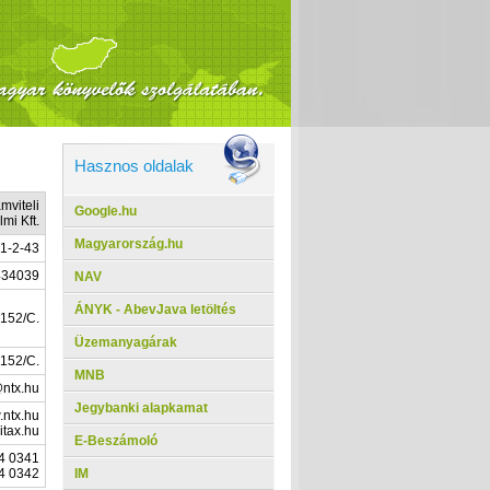
Hasznos oldalak
mviteli
Google.hu
mi Kft.
Magyarország.hu
1-2-43
434039
NAV
ÁNYK - AbevJava letöltés
 152/C.
Üzemanyagárak
 152/C.
MNB
ntx.hu
Jegybanki alapkamat
.ntx.hu
itax.hu
E-Beszámoló
4 0341
IM
4 0342