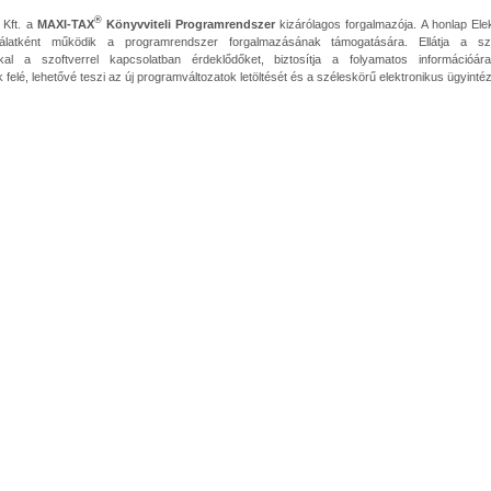
®
Kft. a
MAXI-TAX
Könyvviteli Programrendszer
kizárólagos forgalmazója. A honlap Ele
gálatként működik a programrendszer forgalmazásának támogatására. Ellátja a s
kkal a szoftverrel kapcsolatban érdeklődőket, biztosítja a folyamatos információár
 felé, lehetővé teszi az új programváltozatok letöltését és a széleskörű elektronikus ügyintéz