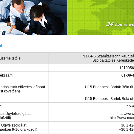
t
NTX-PS Számítástechnikai, Szá
üzemeltetője
Szolgáltató és Kereskedel
1210056
zékszám
01-09-
gadás csak előzetes időpont
1115 Budapest, Bartók Béla út
st követően)
1115 Budapest, Bartók Béla út
m
ntx@
kus Ügyfélszolgálat
http://www
 között)
http://www.max
 Ügyfélszolgálat
+36 1 42
pokon 9-16 óra között)
+36 1 42