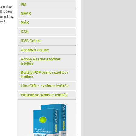
PM
ktronikus
zükséges
NEAK
amlást a
ést.
MÁK
KSH
HVG OnLine
Önadózó OnLine
Adobe Reader szoftver
letöltés
BullZip PDF printer szoftver
letöltés
LibreOffice szoftver letöltés
VirtualBox szoftver letöltés