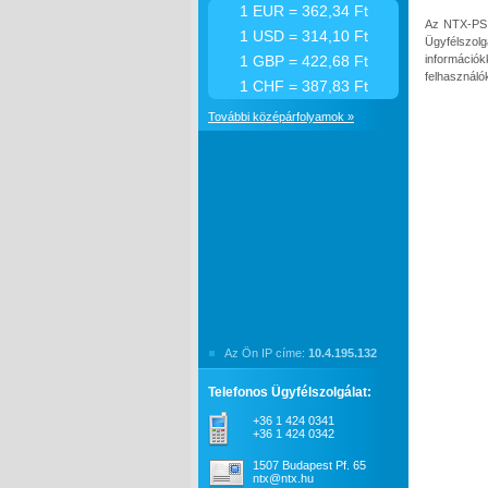
1 EUR = 362,34 Ft
Az NTX-PS 
1 USD = 314,10 Ft
Ügyfélszol
információ
1 GBP = 422,68 Ft
felhasználók
1 CHF = 387,83 Ft
További középárfolyamok »
Az Ön IP címe:
10.4.195.132
Telefonos Ügyfélszolgálat:
+36 1 424 0341
+36 1 424 0342
1507 Budapest Pf. 65
ntx@ntx.hu