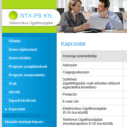
Főoldal
Kapcsolat
Demo tájékoztató
A honlap üzemeltetője
Demo letöltés
Adószám
Program szolgáltatások
Cégjegyzékszám
Program megrendelés
Székhely
(ügyfélfogadás csak előzetes időpont
Árak
egyeztetést követően)
Akciók
Postacím
Egyedi kérdések
E-mail cím
Elektronikus Ügyfélszolgálat
Kapcsolat
(0-24 óra között)
Telefonos Ügyfélszolgálat
Aktuális középárfolyam:
(munkanapokon 9-16 óra között)