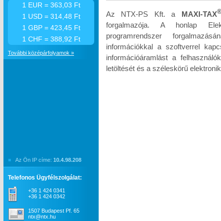
1 EUR = 363,03 Ft
Az NTX-PS Kft. a
MAXI-TAX
1 USD = 314,48 Ft
forgalmazója. A honlap Elek
1 GBP = 423,45 Ft
programrendszer forgalmazás
1 CHF = 388,92 Ft
információkkal a szoftverrel kapc
További középárfolyamok »
információáramlást a felhasználók
letöltését és a széleskörű elektroni
Az Ön IP címe:
10.4.98.208
Telefonos Ügyfélszolgálat:
+36 1 424 0341
+36 1 424 0342
1507 Budapest Pf. 65
ntx@ntx.hu