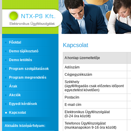
Főoldal
Kapcsolat
Demo tájékoztató
A honlap üzemeltetője
Demo letöltés
Adószám
Program szolgáltatások
Cégjegyzékszám
Program megrendelés
Székhely
(ügyfélfogadás csak előzetes időpont
Árak
egyeztetést követően)
Akciók
Postacím
Egyedi kérdések
E-mail cím
Elektronikus Ügyfélszolgálat
Kapcsolat
(0-24 óra között)
Telefonos Ügyfélszolgálat
Aktuális középárfolyam:
(munkanapokon 9-16 óra között)