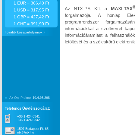
1 EUR = 366,40 Ft
Az NTX-PS Kft. a
MAXI-TAX
1 USD = 317,95 Ft
forgalmazója. A honlap Elek
1 GBP = 427,42 Ft
programrendszer forgalmazás
1 CHF = 391,90 Ft
információkkal a szoftverrel kapc
További középárfolyamok »
információáramlást a felhasználók
letöltését és a széleskörű elektroni
Az Ön IP címe:
10.4.98.208
Telefonos Ügyfélszolgálat:
+36 1 424 0341
+36 1 424 0342
1507 Budapest Pf. 65
ntx@ntx.hu