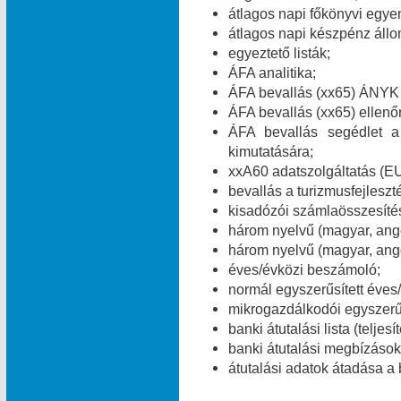
átlagos napi főkönyvi egye
átlagos napi készpénz áll
egyeztető listák;
ÁFA analitika;
ÁFA bevallás (xx65) ÁNYK 
ÁFA bevallás (xx65) ellenő
ÁFA bevallás segédlet a
kimutatására;
xxA60 adatszolgáltatás (E
bevallás a turizmusfejleszt
kisadózói számlaösszesítés
három nyelvű (magyar, ang
három nyelvű (magyar, ango
éves/évközi beszámoló;
normál egyszerűsített éves
mikrogazdálkodói egyszerű
banki átutalási lista (teljes
banki átutalási megbízások 
átutalási adatok átadása a 