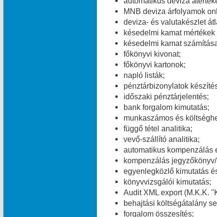
automatikus deviza átérték
MNB deviza árfolyamok onl
deviza- és valutakészlet át
késedelmi kamat mértékek v
késedelmi kamat számítása
főkönyvi kivonat;
főkönyvi kartonok;
napló listák;
pénztárbizonylatok készítés
időszaki pénztárjelentés;
bank forgalom kimutatás;
munkaszámos és költséghel
függő tétel analitika;
vevő-szállító analitika;
automatikus kompenzálás 
kompenzálás jegyzőkönyv/
egyenlegközlő kimutatás és
könyvvizsgálói kimutatás;
Audit XML export (M.K.K. "K
behajtási költségátalány se
forgalom összesítés;