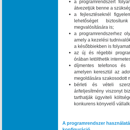
a programrendszert folyam
átvezetjük benne a szükség
a fejlesztéseknél figyel
lehetőséget biztosít
megvalósítására is;
a programrendszerhez olya
amely a kezelési tudnivalók
a későbbiekben is folyamat
az új és régebbi program
órában letölthetik internet
díjmentes telefonos és i
amelyen keresztül az ado
megoldására szakosodott m
bérleti és vételi szer
ár/teljesítmény viszonyt b
tarthatják ügyviteli költsé
konkurens könyvelő vállal
A programrendszer használatá
konfiguráció