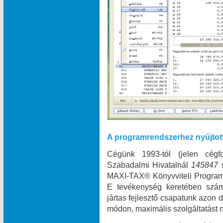
A programrendszerhez nyújtot
Cégünk 1993-tól (jelen cégf
Szabadalmi Hivatalnál
145847
MAXI‑TAX® Könyvviteli Programr
E tevékenység keretében szám
jártas fejlesztő csapatunk azon
módon, maximális szolgáltatást n