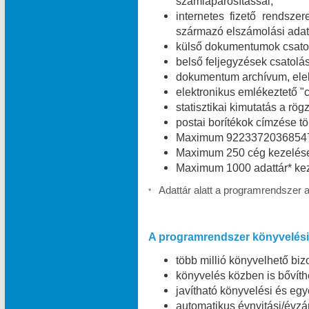
számlapárosítással;
internetes fizető rendszer
származó elszámolási adat
külső dokumentumok csatolá
belső feljegyzések csatolás
dokumentum archívum, elekt
elektronikus emlékeztető "c
statisztikai kimutatás a rög
postai borítékok címzése t
Maximum 9223372036854775
Maximum 250 cég kezelése
Maximum 1000 adattár* kez
Adattár alatt a programrendszer 
*
A programrendszer könyvelési 
több millió könyvelhető bizo
könyvelés közben is bővíth
javítható könyvelési és egy
automatikus évnyitási/évzá