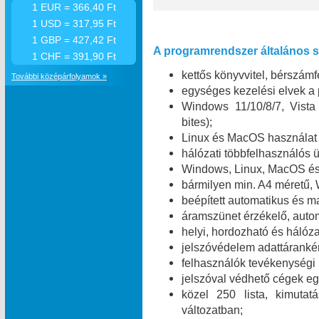
1 EUR = 366,40 Ft
1 USD = 317,95 Ft
1 GBP = 427,42 Ft
A programrendszer általános sz
1 CHF = 391,90 Ft
kettős könyvvitel, bérszámfe
További középárfolyamok »
egységes kezelési elvek a
Windows 11/10/8/7, Vist
bites);
Linux és MacOS használat 
hálózati többfelhasználó
Windows, Linux, MacOS és 
bármilyen min. A4 méretű,
beépített automatikus és m
áramszünet érzékelő, automa
helyi, hordozható és hálóza
jelszóvédelem adattáranké
felhasználók tevékenységi
jelszóval védhető cégek egy
közel 250 lista, kimuta
változatban;