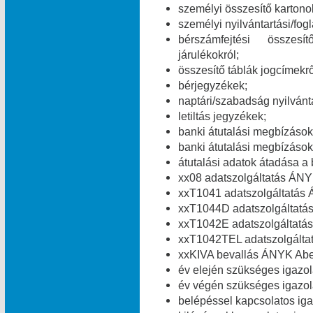
személyi összesítő kartono
személyi nyilvántartási/fog
bérszámfejtési összesít
járulékokról;
összesítő táblák jogcímekről
bérjegyzékek;
naptári/szabadság nyilvánt
letiltás jegyzékek;
banki átutalási megbízások 
banki átutalási megbízások 
átutalási adatok átadása a 
xx08 adatszolgáltatás ÁNY
xxT1041 adatszolgáltatás 
xxT1044D adatszolgáltatá
xxT1042E adatszolgáltatás
xxT1042TEL adatszolgálta
xxKIVA bevallás ÁNYK Abev
év elején szükséges igazolá
év végén szükséges igazolá
belépéssel kapcsolatos igaz