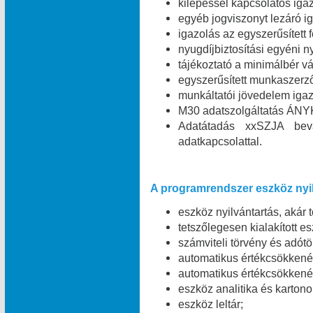
kilépéssel kapcsolatos igaz
egyéb jogviszonyt lezáró ig
igazolás az egyszerűsített 
nyugdíjbiztosítási egyéni n
tájékoztató a minimálbér vá
egyszerűsített munkaszerz
munkáltatói jövedelem igaz
M30 adatszolgáltatás ÁNYK
Adatátadás xxSZJA bev
adatkapcsolattal.
A programrendszer eszköz nyil
eszköz nyilvántartás, akár 
tetszőlegesen kialakított e
számviteli törvény és adótö
automatikus értékcsökkené
automatikus értékcsökkené
eszköz analitika és kartono
eszköz leltár;