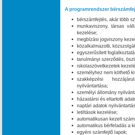
A programrendszer bérszámfej
bérszámfejtés, akár több 
munkaviszony, társas váll
kezelése;
megbízási jogviszony keze
közalkalmazotti, közszolgál
egyszerűsített foglalkoztat
tanulmányi szerződés, öszt
iskolaszövetkezetek kezelé
személyhez nem köthető kifi
szakképzési hozzájáru
nyilvántartása;
személyi állomány nyilvánt
házastársi és eltartotti ada
naptári adatok nyilvántartá
letiltások kezelése;
automatikusan kezelt számf
automatikus bérfeladás a 
egyéni számfejtő lapok;