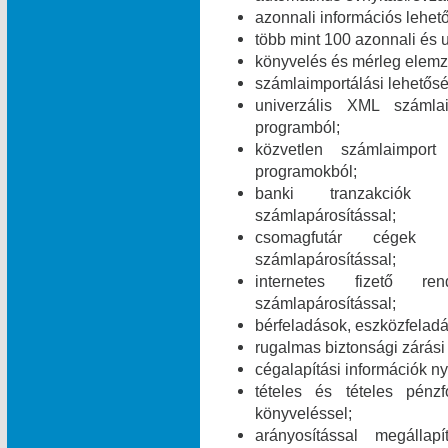
azonnali információs lehet
több mint 100 azonnali és 
könyvelés és mérleg elemz
számlaimportálási lehetős
univerzális XML számla
programból;
közvetlen számlaimpor
programokból;
banki tranzakciók i
számlapárosítással;
csomagfutár cégek ut
számlapárosítással;
internetes fizető ren
számlapárosítással;
bérfeladások, eszközfelad
rugalmas biztonsági zárási 
cégalapítási információk ny
tételes és tételes pén
könyveléssel;
arányosítással megálla