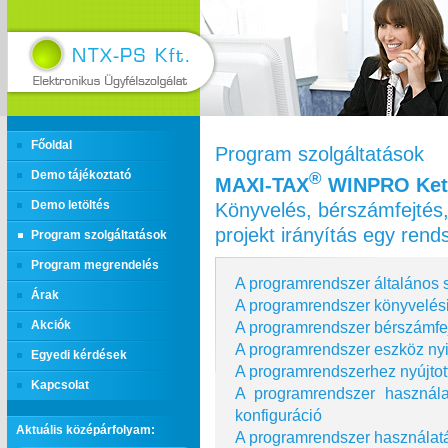
Főoldal
Program szolgáltatások
Demo tájékoztató
®
MAXI‑TAX
WINPRO Kett
Könyvelés, bérszámfejtés,
Demo letöltés
projekt irányítás egy ren
Program szolgáltatások
Program megrendelés
A programrendszer általános s
Árak
A programrendszer könyvelési
A programrendszer bérszámfej
Akciók
A programrendszer eszköz nyi
Egyedi kérdések
A programrendszerhez nyújtot
Kapcsolat
A programrendszer használ
konfiguráció
Aktuális középárfolyam:
A programrendszer használatá