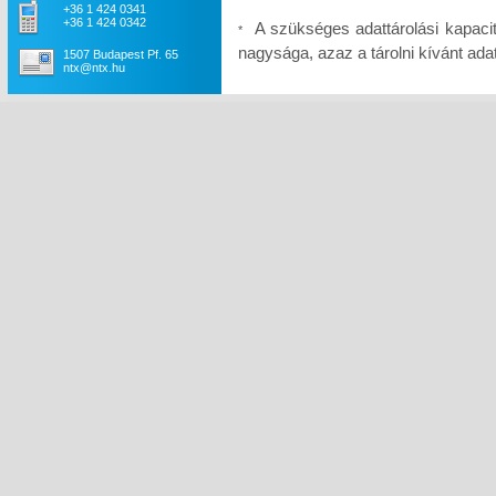
+36 1 424 0341
+36 1 424 0342
A szükséges adattárolási kapaci
*
nagysága, azaz a tárolni kívánt a
1507 Budapest Pf. 65
ntx@ntx.hu