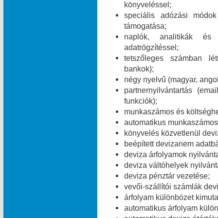
könyveléssel;
speciális adózási módok 
támogatása;
naplók, analitikák és
adatrögzítéssel;
tetszőleges számban lét
bankok);
négy nyelvű (magyar, angol
partnernyilvántartás (e
funkciók);
munkaszámos és költséghe
automatikus munkaszámos é
könyvelés közvetlenül dev
beépített devizanem adatbá
deviza árfolyamok nyilvánt
deviza váltóhelyek nyilvánt
deviza pénztár vezetése;
vevői-szállítói számlák dev
árfolyam különbözet kimuta
automatikus árfolyam külö