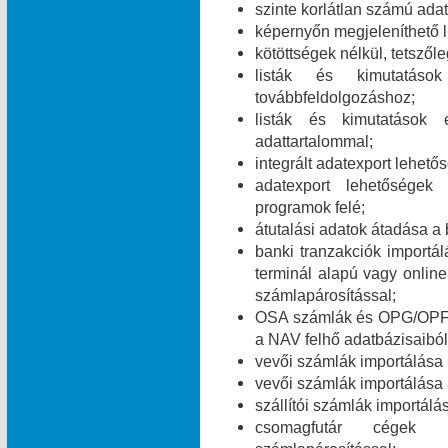
szinte korlátlan számú ada
képernyőn megjeleníthető l
kötöttségek nélkül, tetszől
listák és kimutatáso
továbbfeldolgozáshoz;
listák és kimutatások 
adattartalommal;
integrált adatexport lehe
adatexport lehetőségek
programok felé;
átutalási adatok átadása a 
banki tranzakciók import
terminál alapú vagy online
számlapárosítással;
OSA számlák és OPG/OPF 
a NAV felhő adatbázisaiból
vevői számlák importálása
vevői számlák importálása
szállítói számlák importál
csomagfutár cégek ut