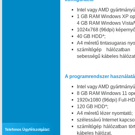
Intel vagy AMD gyártmány
1 GB RAM Windows XP oper
4 GB RAM Windows Vista/W
1024x768 (96dpi) képernyő 
40 GB HDD*;
A4 méretű tintasugaras nyo
számítógép hálózatban
sebességű kábeles hálózat
A programrendszer használatáh
Intel vagy AMD gyártmány
8 GB RAM Windows 11 oper
1920x1080 (96dpi) Full-HD
120 GB HDD*;
A4 méretű lézer nyomtató;
szélessávú Internet kapcsol
számítógép hálózatban tö
Telefonos Ügyfélszolgálat:
kábeles hálózat.