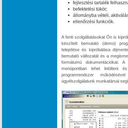
fejlesztési tartalék felhasz
befektetési tükör;
állományba vételi, aktiválá
ellenőrzési funkciók.
A fenti szolgáltatásokat Ön is kipr
készített bemutató (demo) pr
telepítése és kipróbálása díjme
bemutató változatát és a megismeré
formátumú dokumentációkat.
menüpontban lehet letölteni és
programrendszer működésével
ügyélszolgálatunk munkatársai segí