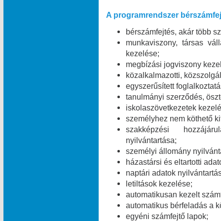
A programrendszer bérszámfej
bérszámfejtés, akár több 
munkaviszony, társas váll
kezelése;
megbízási jogviszony keze
közalkalmazotti, közszolgál
egyszerűsített foglalkoztat
tanulmányi szerződés, öszt
iskolaszövetkezetek kezelé
személyhez nem köthető kifi
szakképzési hozzájáru
nyilvántartása;
személyi állomány nyilvánt
házastársi és eltartotti ada
naptári adatok nyilvántartá
letiltások kezelése;
automatikusan kezelt számf
automatikus bérfeladás a 
egyéni számfejtő lapok;