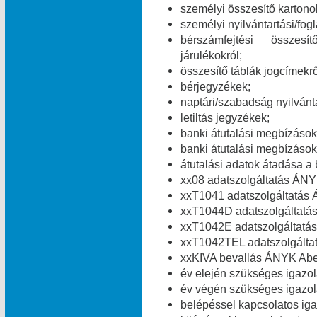
személyi összesítő kartono
személyi nyilvántartási/fog
bérszámfejtési összesít
járulékokról;
összesítő táblák jogcímekről
bérjegyzékek;
naptári/szabadság nyilvánt
letiltás jegyzékek;
banki átutalási megbízások 
banki átutalási megbízások 
átutalási adatok átadása a 
xx08 adatszolgáltatás ÁNY
xxT1041 adatszolgáltatás 
xxT1044D adatszolgáltatá
xxT1042E adatszolgáltatás
xxT1042TEL adatszolgálta
xxKIVA bevallás ÁNYK Abev
év elején szükséges igazolá
év végén szükséges igazolá
belépéssel kapcsolatos igaz