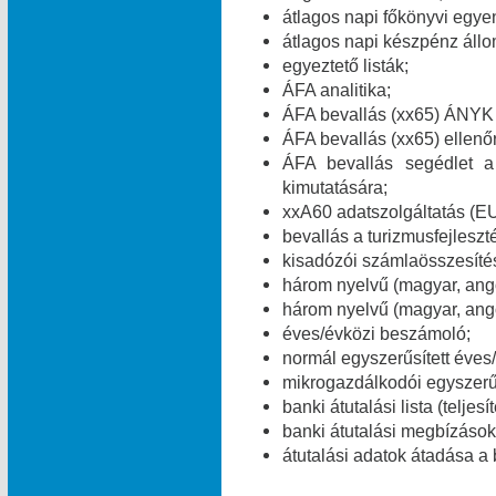
átlagos napi főkönyvi egye
átlagos napi készpénz áll
egyeztető listák;
ÁFA analitika;
ÁFA bevallás (xx65) ÁNYK 
ÁFA bevallás (xx65) ellenő
ÁFA bevallás segédlet a
kimutatására;
xxA60 adatszolgáltatás (E
bevallás a turizmusfejleszt
kisadózói számlaösszesítés
három nyelvű (magyar, ang
három nyelvű (magyar, ango
éves/évközi beszámoló;
normál egyszerűsített éves
mikrogazdálkodói egyszerű
banki átutalási lista (teljes
banki átutalási megbízások 
átutalási adatok átadása a 