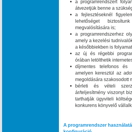
a programrendszert folyam
átvezetjük benne a szükség
a fejlesztéseknél figyel
lehetőséget biztosít
megvalósítására is;
a programrendszerhez olya
amely a kezelési tudnivalók
a későbbiekben is folyamat
az új és régebbi program
órában letölthetik internet
díjmentes telefonos és i
amelyen keresztül az ado
megoldására szakosodott m
bérleti és vételi szer
ár/teljesítmény viszonyt b
tarthatják ügyviteli költsé
konkurens könyvelő vállal
A programrendszer használatá
konfiguráció