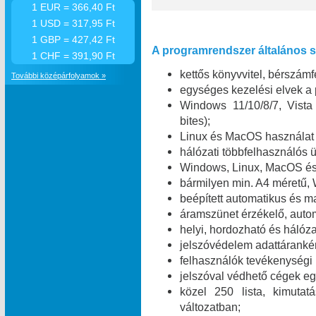
1 EUR = 366,40 Ft
1 USD = 317,95 Ft
1 GBP = 427,42 Ft
A programrendszer általános sz
1 CHF = 391,90 Ft
kettős könyvvitel, bérszámfe
További középárfolyamok »
egységes kezelési elvek a
Windows 11/10/8/7, Vist
bites);
Linux és MacOS használat 
hálózati többfelhasználó
Windows, Linux, MacOS és 
bármilyen min. A4 méretű,
beépített automatikus és m
áramszünet érzékelő, automa
helyi, hordozható és hálóza
jelszóvédelem adattáranké
felhasználók tevékenységi
jelszóval védhető cégek egy
közel 250 lista, kimuta
változatban;