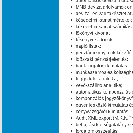
automatikus deviza átérték
MNB deviza árfolyamok onl
deviza- és valutakészlet át
késedelmi kamat mértékek v
késedelmi kamat számítása
főkönyvi kivonat;
főkönyvi kartonok;
napló listák;
pénztárbizonylatok készítés
időszaki pénztárjelentés;
bank forgalom kimutatás;
munkaszámos és költséghel
függő tétel analitika;
vevő-szállító analitika;
automatikus kompenzálás 
kompenzálás jegyzőkönyv/
egyenlegközlő kimutatás és
könyvvizsgálói kimutatás;
Audit XML export (M.K.K. "K
behajtási költségátalány se
forgalom összesítés;