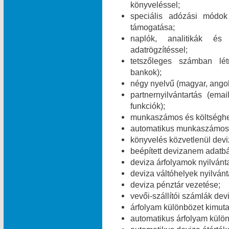
könyveléssel;
speciális adózási módok 
támogatása;
naplók, analitikák és
adatrögzítéssel;
tetszőleges számban lét
bankok);
négy nyelvű (magyar, angol
partnernyilvántartás (e
funkciók);
munkaszámos és költséghe
automatikus munkaszámos é
könyvelés közvetlenül dev
beépített devizanem adatbá
deviza árfolyamok nyilvánt
deviza váltóhelyek nyilvánt
deviza pénztár vezetése;
vevői-szállítói számlák dev
árfolyam különbözet kimuta
automatikus árfolyam külö