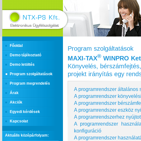
Főoldal
Program szolgáltatások
Demo tájékoztató
®
MAXI‑TAX
WINPRO Kett
Könyvelés, bérszámfejtés,
Demo letöltés
projekt irányítás egy ren
Program szolgáltatások
Program megrendelés
A programrendszer általános s
Árak
A programrendszer könyvelési
A programrendszer bérszámfej
Akciók
A programrendszer eszköz nyi
Egyedi kérdések
A programrendszerhez nyújtot
Kapcsolat
A programrendszer használ
konfiguráció
Aktuális középárfolyam:
A programrendszer használatá