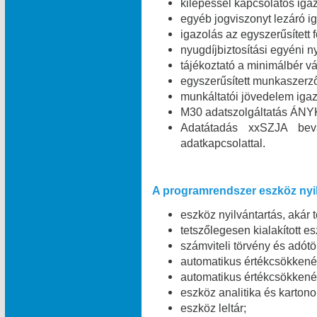
kilépéssel kapcsolatos igaz
egyéb jogviszonyt lezáró ig
igazolás az egyszerűsített 
nyugdíjbiztosítási egyéni n
tájékoztató a minimálbér vá
egyszerűsített munkaszerz
munkáltatói jövedelem igaz
M30 adatszolgáltatás ÁNYK
Adatátadás xxSZJA bev
adatkapcsolattal.
A programrendszer eszköz nyil
eszköz nyilvántartás, akár 
tetszőlegesen kialakított e
számviteli törvény és adótö
automatikus értékcsökkené
automatikus értékcsökkené
eszköz analitika és kartono
eszköz leltár;