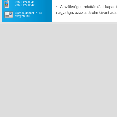
+36 1 424 0341
+36 1 424 0342
A szükséges adattárolási kapaci
*
nagysága, azaz a tárolni kívánt a
1507 Budapest Pf. 65
ntx@ntx.hu