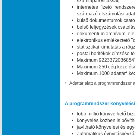
számlapárosítással;
internetes fizető rendszer
származó elszámolási adat
külső dokumentumok csatolá
belső feljegyzések csatolás
dokumentum archívum, elekt
elektronikus emlékeztető "c
statisztikai kimutatás a rög
postai borítékok címzése t
Maximum 9223372036854775
Maximum 250 cég kezelése
Maximum 1000 adattár* kez
Adattár alatt a programrendszer 
*
A programrendszer könyvelési 
több millió könyvelhető bizo
könyvelés közben is bővíth
javítható könyvelési és egy
automatikus évnyitási/évzá