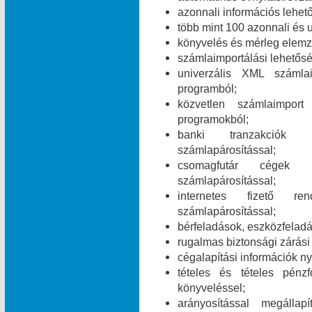
azonnali információs lehet
több mint 100 azonnali és 
könyvelés és mérleg elemz
számlaimportálási lehetős
univerzális XML számla
programból;
közvetlen számlaimpor
programokból;
banki tranzakciók i
számlapárosítással;
csomagfutár cégek ut
számlapárosítással;
internetes fizető ren
számlapárosítással;
bérfeladások, eszközfelad
rugalmas biztonsági zárási 
cégalapítási információk ny
tételes és tételes pén
könyveléssel;
arányosítással megálla