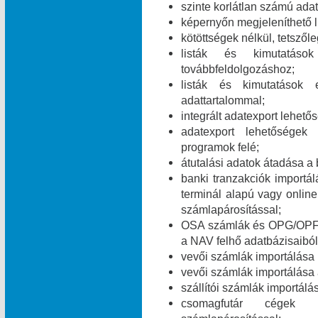
szinte korlátlan számú ada
képernyőn megjeleníthető l
kötöttségek nélkül, tetszől
listák és kimutatáso
továbbfeldolgozáshoz;
listák és kimutatások 
adattartalommal;
integrált adatexport lehe
adatexport lehetőségek
programok felé;
átutalási adatok átadása a 
banki tranzakciók import
terminál alapú vagy online
számlapárosítással;
OSA számlák és OPG/OPF 
a NAV felhő adatbázisaiból
vevői számlák importálása
vevői számlák importálása
szállítói számlák importál
csomagfutár cégek ut