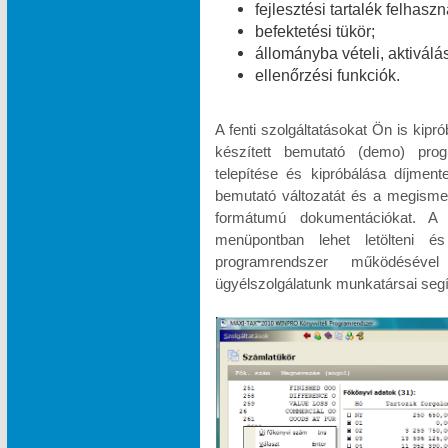
fejlesztési tartalék felhasz
befektetési tükör;
állományba vételi, aktiválá
ellenőrzési funkciók.
A fenti szolgáltatásokat Ön is kipr
készített bemutató (demo) pr
telepítése és kipróbálása díjme
bemutató változatát és a megismeré
formátumú dokumentációkat.
menüpontban lehet letölteni és
programrendszer működésével
ügyélszolgálatunk munkatársai segí