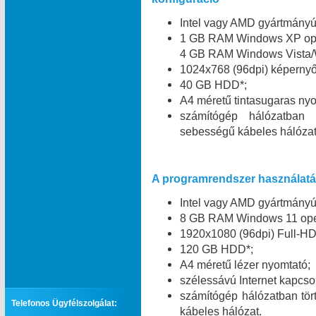
Intel vagy AMD gyártmány
1 GB RAM Windows XP oper
4 GB RAM Windows Vista/W
1024x768 (96dpi) képernyő 
40 GB HDD*;
A4 méretű tintasugaras nyo
számítógép hálózatban
sebességű kábeles hálózat
A programrendszer használatáh
Intel vagy AMD gyártmány
8 GB RAM Windows 11 oper
1920x1080 (96dpi) Full-HD
120 GB HDD*;
A4 méretű lézer nyomtató;
szélessávú Internet kapcsol
számítógép hálózatban tö
Telefonos Ügyfélszolgálat:
kábeles hálózat.