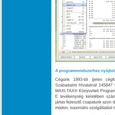
A programrendszerhez nyújtot
Cégünk 1993-tól (jelen cégf
Szabadalmi Hivatalnál
145847
MAXI‑TAX® Könyvviteli Programr
E tevékenység keretében szám
jártas fejlesztő csapatunk azon
módon, maximális szolgáltatást n